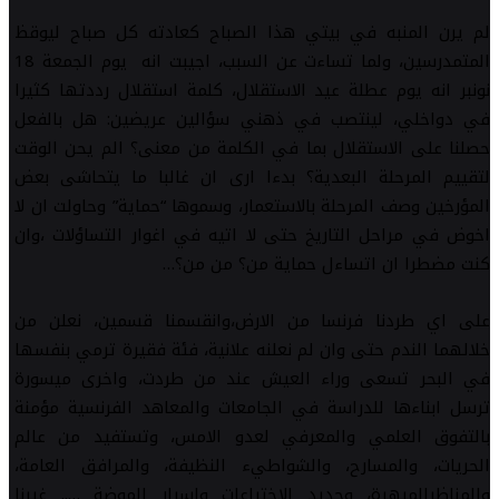
لم يرن المنبه في بيتي هذا الصباح كعادته كل صباح ليوقظ
المتمدرسين، ولما تساءت عن السبب، اجيبت انه يوم الجمعة 18
نونبر انه يوم عطلة عيد الاستقلال، كلمة استقلال رددتها كثيرا
في دواخلي، لينتصب في ذهني سؤالين عريضين: هل بالفعل
حصلنا على الاستقلال بما في الكلمة من معنى؟ الم يحن الوقت
لتقييم المرحلة البعدية؟ بدءا ارى ان غالبا ما يتحاشى بعض
المؤرخين وصف المرحلة بالاستعمار، وسموها “حماية” وحاولت ان لا
اخوض في مراحل التاريخ حتى لا اتيه في اغوار التساؤلات ،وان
كنت مضطرا ان اتساءل حماية من؟ من من؟…
على اي طردنا فرنسا من الارض،وانقسمنا قسمين، نعلن من
خلالهما الندم حتى وان لم نعلنه علانية، فئة فقيرة ترمي بنفسها
في البحر تسعى وراء العيش عند من طردت، واخرى ميسورة
ترسل ابناءها للدراسة في الجامعات والمعاهد الفرنسية مؤمنة
بالتفوق العلمي والمعرفي لعدو الامس، وتستفيد من عالم
الحريات، والمسارح، والشواطيء النظيفة، والمرافق العامة،
والمناظرالمبهرة، وجديد الاختراعات واسرار الموضة ….. غيرنا