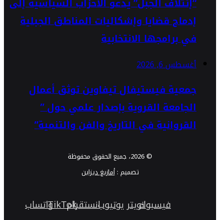
“إئتلاف الجبل” يدعو الأحزاب السياسية إلى
إدماج قضايا وإشكاليات المناطق الجبلية
في برامجها الانتخابية
أغسطس 6, 2026
جمعية فيستيفال تيفاوين توثق أعمال
الجامعة القروية بإصدار علمي حول ”
القروانية في التاريخ والفن والتنمية”
© 2026، جميع الحقوق محفوظة
تصميم :
أمازيغ ديزاين
فيسبوك
تويتر
يوتيوب
انستقرام
TikTok
واتساب