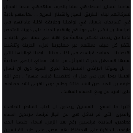
ساعتنا لتساير اقتصادهم، نقلنا بالحرف مناهجهم، فتحنا المجال
لشركاتهم لبناء الطريق السيار والقطار السريع … معالمهم بادية
في تسريحات شعرنا، في تواصلنا وطريقة اكلنا، عاداتهم في
اعراسنا، بل نبكي على موتاهم ولانقيم الحداد على ذوينا، المتحضر
لدينا من يتحدث لغتهم بطلاقة مع اهله، في عمله، في ناديه …
ننتظر كل صيف عملتهم عبر مهاجرينا لملء الخزينة وتنشيط
اقتصادنا… معاهد فرنسية في اغلب مدننا… ابقينا قوانينها التي
سنتها لاستغلال خيرات القبائل، من غابات، مقالع، اراضي جماعية
… بل وفوتنا الاراضي المسترجعة لذوي النفود دون ان نسال
انفسنا يوما لمن هي قبل ان تغتصبها فرنسا منهم؟… رحم الله
طرفة بن العبد حين انشد قائلا: وظلم ذوي القربى اشد مضاضة:
على المرء من وقع الحسام المهند .
كثيرا ما اسمع المسنين يرددون ان اغلب القناطر الصامدة
والطرق التي لم تتاكل هي من انجاز فرنسا، مرددين اسماء
معلمين، اساتذة فرنسيين رغم بعد الزمن، اسماء خلدها الجد،
وارغمت الذاكرة على الاحتفاظ بهم. مضى على طرد الفرنسيين