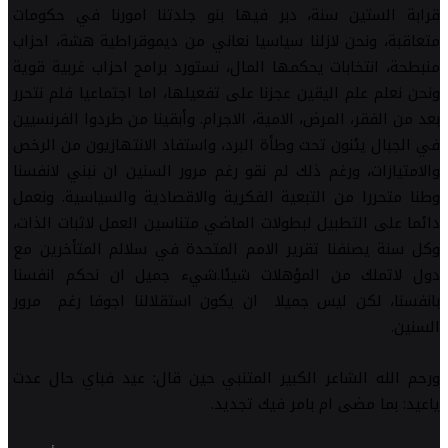
قرابة الستين سنة، دبر فيها بنو جلدتنا امورنا في حكومات
متعاقبة، ونحن لازلنا سياسيا نعاني من ديموقراطية هشة، احزاب
منبطحة، انتخابات يحكمها المال، نستورد برامج احزاب غربية قوية
ونحن نعلم علم اليقين عجزنا على تفعيلها، اما اجتماعيا فلم نتحرر
بعد من الفقر، المرض، الامية، الاجرام. وأبقينا من طردوا الفرنسيين
في الجبال يئنون تحت وطأة البرد، واستفاد الانتهازيون من الرخص
والامتيازات، ورغم ذلك لم نقو رغم مرور السنين ان نبني لانفسنا
وطنا متحررا من التبعية الفكرية والاقصادية والسياسية. ونعمل
دائما على التطبيل لبطولات الماضي متناسين العمل لاثبات الذات،
وكل سنة يصنفنا تقرير الامم المتحدة في سلالم المتأخرين مع
دول لاتملك من المؤهلات شيئا.شيء جميل ان نحكم انفسنا
بانفسنا، لكن ليس جميلا ان يكون استقلالنا اجوفا رغم مرور
السنين.
ورحم الله الشاعر الكبير المتنبي حين قال: عيد فباي حال عدت
ياعيد: بما مضى ام بامر فيك تجديد.