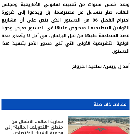
وبعد خمس سنوات من تغييبه لقانوني الأمازيغية ومجلس
اللغات، صار يتساءل عن مصيرهما، بل ويدعوا إلى ضرورة
احترام الفصل 86 من الدستور الذي ينص على أن مشاريع
القوانين التنظيمية المنصوص عليها في الدستور تعرض وجوبا
قصد المصادقة عليها من قبل البرلمان، في أجل لا يتعدى مدة
الولاية التشريعية الأولى التي تلي صدور الأمر بتنفيذ هذا
الدستور.
أمدال بريس/ ساعيد الفرواح
مقالات ذات صلة
مغاربة العالم.. الانتقال من
منطق “التحويلات المالية” إلى
وضعية الشريك الاقتصادي