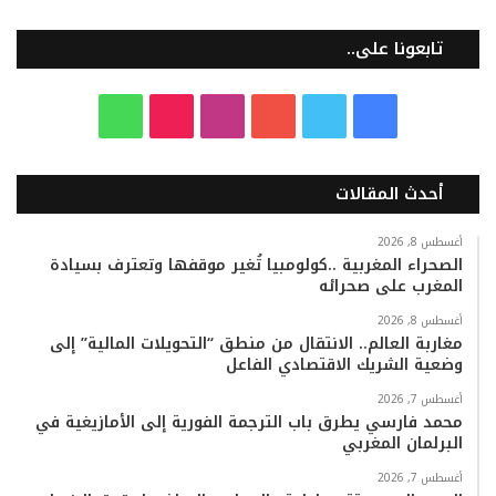
تابعونا على..
ف
ت
ي
ا
T
و
ي
و
و
ن
i
ا
أحدث المقالات
س
ي
ت
س
k
ت
ب
ت
ي
ت
T
س
أغسطس 8, 2026
الصحراء المغربية ..كولومبيا تُغير موقفها وتعترف بسيادة
المغرب على صحرائه
و
ر
و
ق
o
ا
أغسطس 8, 2026
ك
ب
ر
k
ب
مغاربة العالم.. الانتقال من منطق “التحويلات المالية” إلى
وضعية الشريك الاقتصادي الفاعل
ا
أغسطس 7, 2026
م
محمد فارسي يطرق باب الترجمة الفورية إلى الأمازيغية في
البرلمان المغربي
أغسطس 7, 2026