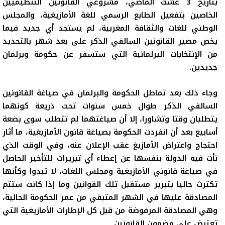
بتاريخ 3 غشت الماضي، مشروعي القانونين التنظيميين
الخاصين بتفعيل الطابع الرسمي للغة الأمازيغية، والمجلس
الوطني للغات والثقافة المغربية، لم يستجد أي جديد فيما
يخص مصير القانونين السالفي الذكر على بعد شهر بالتحديد
من الإنتخابات البرلمانية التي ستسفر عن حكومة وبرلمان
جديدين.
وجاء ذلك بعد تماطل الحكومة والبرلمان في صياغة القانونين
السالفي الذكر طوال خمس سنوات تحت ذريعة كونهما
يتطلبان وقتا وتشاورا، إلا أن صياغتهما لم تتطلب سوى بضعة
أسابيع بعد أن انفردت الحكومة بصياغة قانون الأمازيغية، ما أثار
احتجاج واعتراض الأمازيغ عقب الإعلان عنه، وفي الوقت الذي
نأت فيه الدولة بنفسها عن إعطاء أي تبريرات للتأخير الحاصل
في صياغة قانوني الأمازيغية ومجلس اللغات، لا تبدوا وكأنها
تكترث حاليا بتبرير مستقبل تلك القوانين وما إذا كانت ستتم
المصادقة عليها في الشهر المتبقي من عمر الحكومة الحالية،
وهي المصادقة المرفوضة من قبل كل الإطارات الأمازيغية التي
تعترض على مضمون القانونين.