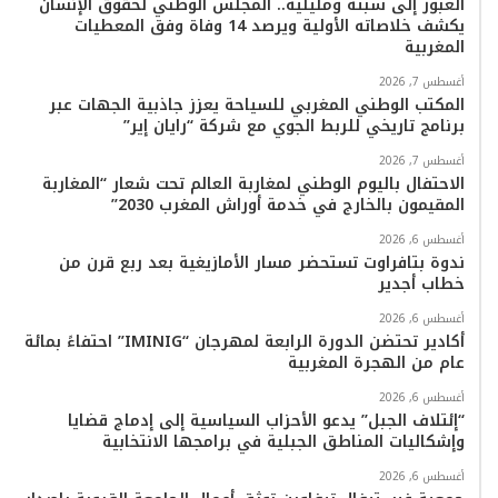
العبور إلى سبتة ومليلية.. المجلس الوطني لحقوق الإنسان
يكشف خلاصاته الأولية ويرصد 14 وفاة وفق المعطيات
المغربية
أغسطس 7, 2026
المكتب الوطني المغربي للسياحة يعزز جاذبية الجهات عبر
برنامج تاريخي للربط الجوي مع شركة “رايان إير”
أغسطس 7, 2026
الاحتفال باليوم الوطني لمغاربة العالم تحت شعار “المغاربة
المقيمون بالخارج في خدمة أوراش المغرب 2030”
أغسطس 6, 2026
ندوة بتافراوت تستحضر مسار الأمازيغية بعد ربع قرن من
خطاب أجدير
أغسطس 6, 2026
أكادير تحتضن الدورة الرابعة لمهرجان “IMINIG” احتفاءً بمائة
عام من الهجرة المغربية
أغسطس 6, 2026
“إئتلاف الجبل” يدعو الأحزاب السياسية إلى إدماج قضايا
وإشكاليات المناطق الجبلية في برامجها الانتخابية
أغسطس 6, 2026