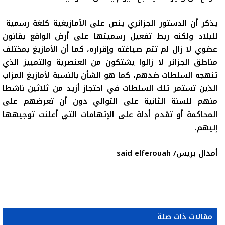
يذكر أن الدستور الجزائري ينص على الأمازيغية كلغة رسمية
للبلاد ولكنه ربط تفعيل
رسميتها على أرض الواقع بقانون
عضوي لا زال لم تتم صياغته وإقراره
، كما أن الأمازيغ بمختلف
مناطق الجزائر لا زالوا يشتكون من العنصرية والتمييز الذي
تنهجه السلطات ضدهم، كما هو الشأن بالنسبة لأمازيغ المزاب
الذين تستمر تلك السلطات في احتجاز أزيد من ثلاثين ناشطا
منهم للسنة الثانية على التوالي دون أن تعرضهم على
المحاكمة أو تقدم أدلة على الإتهامات التي أعلنت توجيهها
إليهم.
أمدال بريس/
said elferouah
مقالات ذات صلة