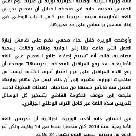
قالت وزيرة التربية الوطنية
الجزائرية
نورية بن غبريت يوم أمس
الخميس بمدينة بجاية في منطقة القبايل أن تعميم تدريس
اللغة الأمازيغية سيتم تدريجيا عبر كامل التراب الوطني في
إطار مسعى براغماتي على حد تعبيرها.
وأوضحت الوزيرة خلال لقاء صحفي نظم على هامش زيارة
العمل التي قامت بها إلى الولاية ونقلت وكالات رسمية
مضامينه، قالت أنه “سيتم إضفاء طابع التعميم على اللغة
الأمازيغية بعد رفع العراقيل المتعلقة بتدريسها” موضحة أن
رفع هذه العراقيل على غرار اختيار أحرف الكتابة ليست من
صلاحيات الوزارة، مشيرة إلى أن ذلك ليس من مهام وزارتها
الفصل فيه فالأمر حسبها من صلاحيات الهيئات المخولة لذلك،
منبهة إلى موقف الحكومة القاضي بتسخير كل الوسائل
لتدريس هذه اللغة عبر كامل التراب الوطني الجزائري.
في السياق ذاته أكدت الوزيرة الجزائرية أن تدريس اللغة
الأمازيغية سنة 2014 كان منحصرا فقط في 14 ولاية، ولكن تم
الرفع من وتيرته ليصبح اليوم يشمل 34 ولاية.