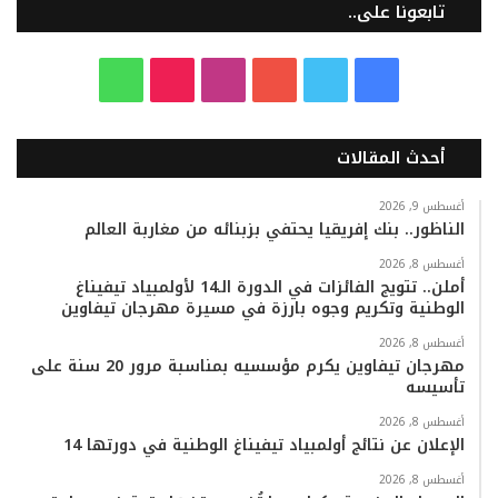
تابعونا على..
ف
ت
ي
ا
T
و
ي
و
و
ن
i
ا
أحدث المقالات
س
ي
ت
س
k
ت
ب
ت
ي
ت
T
س
أغسطس 9, 2026
الناظور.. بنك إفريقيا يحتفي بزبنائه من مغاربة العالم
و
ر
و
ق
o
ا
أغسطس 8, 2026
أملن.. تتويج الفائزات في الدورة الـ14 لأولمبياد تيفيناغ
ك
ب
ر
k
ب
الوطنية وتكريم وجوه بارزة في مسيرة مهرجان تيفاوين
ا
أغسطس 8, 2026
مهرجان تيفاوين يكرم مؤسسيه بمناسبة مرور 20 سنة على
تأسيسه
م
أغسطس 8, 2026
الإعلان عن نتائج أولمبياد تيفيناغ الوطنية في دورتها 14
أغسطس 8, 2026