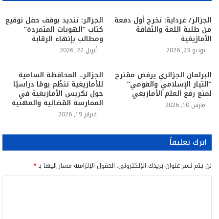
الجزائر/ غرداية: تخرج أول دفعة
الجزائر: تنديد بوقف حفل توقيع
من طلبة اللغة والثقافة
كتاب “الهويات المتمردة”
الأمازيغية
ومطالب بإنهاء الرقابة
يونيو 23, 2026
أبريل 22, 2026
البرلمان الجزائري يرفض مقترح
الجزائر.. المحافظة السامية
“التيار الإسلامي والقومي”
للأمازيغية تنظّم يومًا دراسيًا
لمنع رفع العلم الأمازيغي
حول تكريس الأمازيغية في
الممارسة القضائية والمهنية
مارس 10, 2026
فبراير 19, 2026
اترك تعليقاً
لن يتم نشر عنوان بريدك الإلكتروني.
الحقول الإلزامية مشار إليها بـ
*
ا
ل
ت