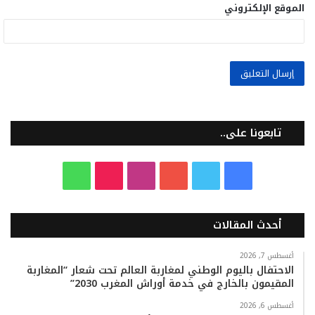
الموقع الإلكتروني
تابعونا على..
ف
ت
ي
ا
T
و
ي
و
و
ن
i
ا
أحدث المقالات
س
ي
ت
س
k
ت
ب
ت
ي
ت
T
س
أغسطس 7, 2026
الاحتفال باليوم الوطني لمغاربة العالم تحت شعار “المغاربة
المقيمون بالخارج في خدمة أوراش المغرب 2030”
و
ر
و
ق
o
ا
أغسطس 6, 2026