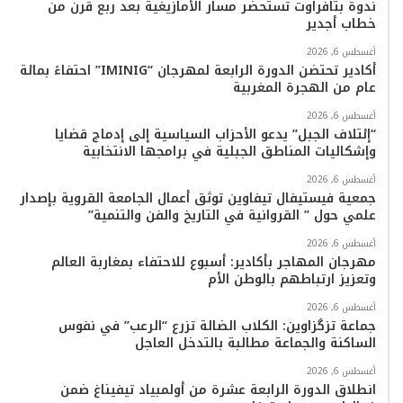
ك
ب
ر
k
ب
ندوة بتافراوت تستحضر مسار الأمازيغية بعد ربع قرن من
خطاب أجدير
ا
أغسطس 6, 2026
م
أكادير تحتضن الدورة الرابعة لمهرجان “IMINIG” احتفاءً بمائة
عام من الهجرة المغربية
أغسطس 6, 2026
“إئتلاف الجبل” يدعو الأحزاب السياسية إلى إدماج قضايا
وإشكاليات المناطق الجبلية في برامجها الانتخابية
أغسطس 6, 2026
جمعية فيستيفال تيفاوين توثق أعمال الجامعة القروية بإصدار
علمي حول ” القروانية في التاريخ والفن والتنمية”
أغسطس 6, 2026
مهرجان المهاجر بأكادير: أسبوع للاحتفاء بمغاربة العالم
وتعزيز ارتباطهم بالوطن الأم
أغسطس 6, 2026
جماعة تزگزاوين: الكلاب الضالة تزرع “الرعب” في نفوس
الساكنة والجماعة مطالبة بالتدخل العاجل
أغسطس 6, 2026
انطلاق الدورة الرابعة عشرة من أولمبياد تيفيناغ ضمن