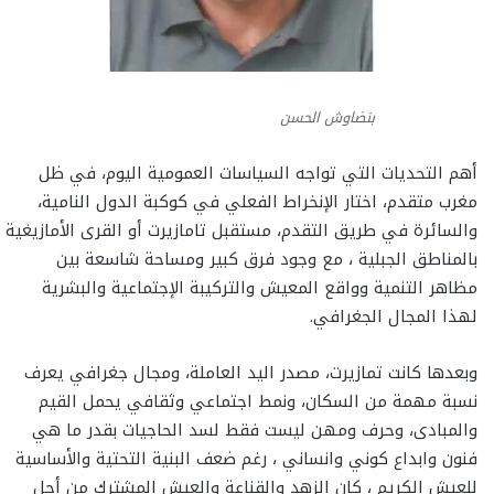
بنضاوش الحسن
أهم التحديات التي تواجه السياسات العمومية اليوم، في ظل
مغرب متقدم، اختار الإنخراط الفعلي في كوكبة الدول النامية،
والسائرة في طريق التقدم، مستقبل تامازيرت أو القرى الأمازيغية
بالمناطق الجبلية ، مع وجود فرق كبير ومساحة شاسعة بين
مظاهر التنمية وواقع المعيش والتركيبة الإجتماعية والبشرية
لهذا المجال الجغرافي.
وبعدها كانت تمازيرت، مصدر اليد العاملة، ومجال جغرافي يعرف
نسبة مهمة من السكان، ونمط اجتماعي وثقافي يحمل القيم
والمبادى، وحرف ومهن ليست فقط لسد الحاجيات بقدر ما هي
فنون وابداع كوني وانساني ، رغم ضعف البنية التحتية والأساسية
للعيش الكريم ، كان الزهد والقناعة والعيش المشترك من أجل