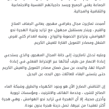
الجماعة يغني الجميع ويسد حاجياتهم النفسية والاجتماعية
والثقافية والمجالية.
أصبحت تمازيرت مجال جغرافي مهجور، يعاني الجفاف المناخ
والقيم ، وينذر بمستقبل مجهول، مع تزايد وتيرة الهجرة نحو
الهوامش، وتراجع الخصوبة والزواج ، وشبه انعدام كلي لفرص
الشغل ومصادر التمويل القارة للعيش الكريم.
وعليه تدخل تامازيرت إلى خانة المجال المهجور، والذي يستدعي
إعادة الاعمار من طرف أبنائها عبر الإنخراط الفعلي في إعادة
الحياة لها، والبحث عن سبل ضمان مصادر التمويل والعيش الكريم
حتى يتسنى البقاء للعائلات دون البحث عن البديل.
إن التناقض الصارخ الآن هو وجود الكهرباء والطرق وشبكة الماء
الصالح للشرب ، وخدمة الهاتف والانترنيت ، ومؤسسات تربوية
وأخرى صحية، إلا أن الهجرة في تزايد نحو الهوامش ، وهي هجرة
أكثر تعقيدا من غيرها، تصل درجة هجرة بدون عودة.