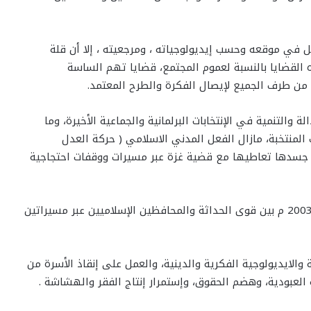
ل في موقعه وحسب إيديولوجياته ، ومرجعيته ، إلا أن قلة
 القضايا بالنسبة لعموم المجتمع، قضايا تهم الساسة
ن طرف الجميع لإيصال الفكرة والطرح المعتمد.
والتنمية في الإنتخابات البرلمانية والجماعية الأخيرة، وما
نتخبة، مازال الفعل المدني الاسلامي ( حركة العدل
ة، جسدها تعاطيها مع قضية غزة عبر مسيرات ووقفات احتجاجية
وقد يكون هذا مؤشرا إلى إمكانية إعادة نفس سيناريو 2003 م بين قوى الحداثة والمحافظين الإسلاميين عبر مسيراتين
ة والايديولوجية الفكرية والدينية، والعمل على إنقاذ الأسرة من
العبودية، وهضم الحقوق، وإستمرار إنتاج الفقر والهشاشة .