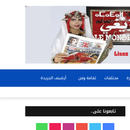
بحث
ة
مختلفات
ثقافة وفن
أرشيف الجريدة
عن
تابعونا على..
ف
ت
ي
ا
T
و