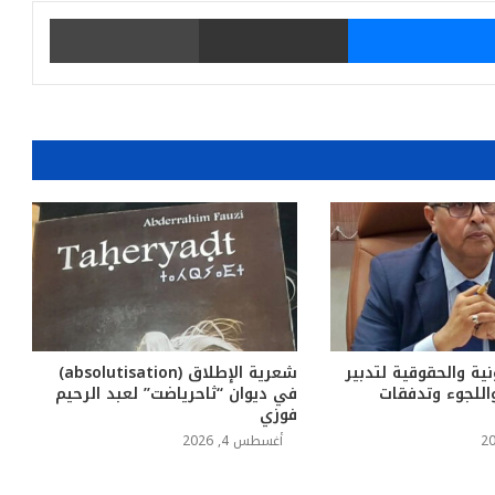
يتر
ماسنجر
مشاركة عبر البريد
طباعة
نية والحقوقية لتدبير
شعرية الإطلاق (absolutisation)
للجوء وتدفقات
في ديوان “ثاحرياضت” لعبد الرحيم
فوزي
أغسطس 4, 2026