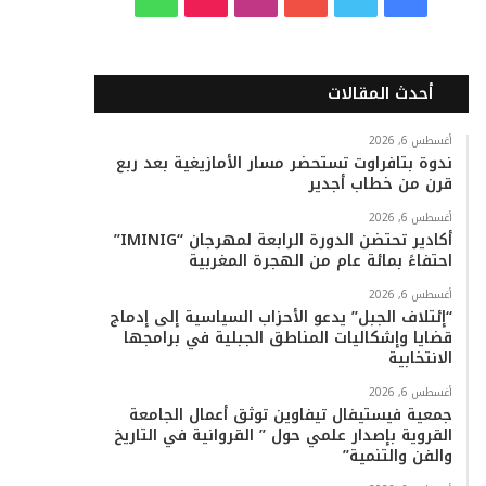
ي
و
و
ن
i
ا
س
ي
ت
س
k
ت
أحدث المقالات
ب
ت
ي
ت
T
س
أغسطس 6, 2026
ندوة بتافراوت تستحضر مسار الأمازيغية بعد ربع
و
ر
و
ق
o
ا
قرن من خطاب أجدير
ك
ب
ر
k
ب
أغسطس 6, 2026
أكادير تحتضن الدورة الرابعة لمهرجان “IMINIG”
ا
احتفاءً بمائة عام من الهجرة المغربية
م
أغسطس 6, 2026
“إئتلاف الجبل” يدعو الأحزاب السياسية إلى إدماج
قضايا وإشكاليات المناطق الجبلية في برامجها
الانتخابية
أغسطس 6, 2026
جمعية فيستيفال تيفاوين توثق أعمال الجامعة
القروية بإصدار علمي حول ” القروانية في التاريخ
والفن والتنمية”