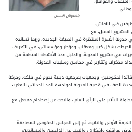
المنصات والمواقع،
لوطني .
بنضاوش الحسن
طرفين في النقاش،
ي المشروع المقبل، مع
 مدونة الأسرة المنتظرة في الصيغة الجديدة، وربما تسانده
تي انخرطت بشكل كبير ومعقلن، ومؤطر ومؤسساتي، في التعريف
يرات في مشروع المدونة، والدليل عدد الأنشطة المنظمة من
داد مذكرات وتقارير في محاسن وسلبيات المدونة.
ئدا لحكومتين، وجمعيات بمرجعية دينية تحوم في فلكه، وحركة
حدة الصف في قضية المدونة لمواجهة المد الحداثي بالمغرب .
اولة التأثير على الرأي العام ، والبحث عن إصطدام مفتعل مع
لغرفة الأولى والثانية، ثم إلى المجلس الحكومي للمصادقة
رض مواقفه وافكاره ، والبحث عن الداعمين والمساندين،