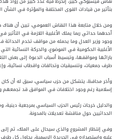
نقاش فيسبوكي كبير، إنخرط فيه عدد كبير من رواد هذه 
بتأثير من قيادات القوى المختلفة والمؤثرة في الشأن ا
ومن خلال متابعة هذا النقاش العمومي، تبين أن هناك 
أحدهما حداثي ربما يملك الأغلبية اللازمة في التأثير ف
وجود وزير العدل وما يحمله من مواقف تخدم الحداثة في
الأغلبية الحكومية في الموضوع، والحركة النسائية ال
بارائها ومواقفها، وتبسيط أسباب الدعوة إلى بعض التغ
طرف جمعيات، وتنسيقيات وتحالفات واقطاب نسائية، وإع
وأخر محافظ، يتشكل من حزب سياسي، سبق له أن كان قا
إسلامية رغم وجود اختلافات في الموافق قد تجمعهم و
والدليل خرجات رئيس الحزب السياسي بمرجعية دينية، ومح
الحداثيين حول مناقشة تعديلات بالمدونة.
وفي إنتظار المشروع والذي سيحال على الملك، ثم إلى ا
عليه وإستصداره في الجريدة الرسمية، يحاول كل طرف ف