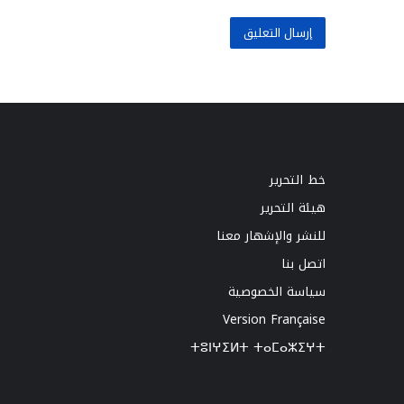
خط التحرير
هيئة التحرير
للنشر والإشهار معنا
اتصل بنا
سياسة الخصوصية
Version Française
ⵜⵓⵏⵖⵉⵍⵜ ⵜⴰⵎⴰⵣⵉⵖⵜ