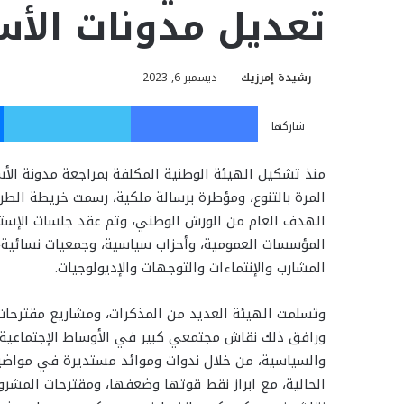
تعديل مدونات الأس
رشيدة إمرزيك
ديسمبر 6, 2023
فيسبوك
تويت
شاركها
منذ تشكيل الهيئة الوطنية المكلفة بمراجعة مدونة الأ
المرة بالتنوع، ومؤطرة برسالة ملكية، رسمت خريطة الط
الهدف العام من الورش الوطني، وتم عقد جلسات الإستم
المؤسسات العمومية، وأحزاب سياسية، وجمعيات نسائية
المشارب والإنتماءات والتوجهات والإديولوجيات.
وتسلمت الهيئة العديد من المذكرات، ومشاريع مقترحا
ورافق ذلك نقاش مجتمعي كبير في الأوساط الإجتماعية 
والسياسية، من خلال ندوات وموائد مستديرة في مواضيع
الحالية، مع ابراز نقط قوتها وضعفها، ومقترحات المشرو