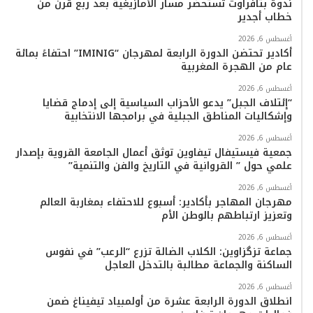
ندوة بتافراوت تستحضر مسار الأمازيغية بعد ربع قرن من
خطاب أجدير
ا
أغسطس 6, 2026
م
أكادير تحتضن الدورة الرابعة لمهرجان “IMINIG” احتفاءً بمائة
عام من الهجرة المغربية
أغسطس 6, 2026
“إئتلاف الجبل” يدعو الأحزاب السياسية إلى إدماج قضايا
وإشكاليات المناطق الجبلية في برامجها الانتخابية
أغسطس 6, 2026
جمعية فيستيفال تيفاوين توثق أعمال الجامعة القروية بإصدار
علمي حول ” القروانية في التاريخ والفن والتنمية”
أغسطس 6, 2026
مهرجان المهاجر بأكادير: أسبوع للاحتفاء بمغاربة العالم
وتعزيز ارتباطهم بالوطن الأم
أغسطس 6, 2026
جماعة تزگزاوين: الكلاب الضالة تزرع “الرعب” في نفوس
الساكنة والجماعة مطالبة بالتدخل العاجل
أغسطس 6, 2026
انطلاق الدورة الرابعة عشرة من أولمبياد تيفيناغ ضمن