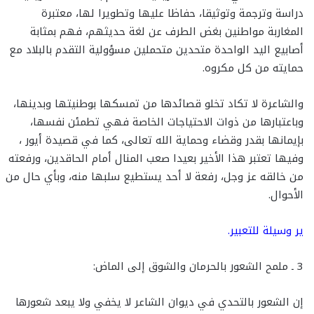
دراسة وترجمة وتوثيقا، حفاظا عليها وتطويرا لها، معتبرة
المغاربة مواطنين بغض الطرف عن لغة حديثهم، فهم بمثابة
أصابيع اليد الواحدة متحدين متحملين مسؤولية التقدم بالبلاد مع
حمايته من كل مكروه.
والشاعرة لا تكاد تخلو قصائدها من تمسكها بوطنيتها وبدينها،
وباعتبارها من ذوات الاحتياجات الخاصة فهي تطمئن نفسها،
بإيمانها بقدر وقضاء وحماية الله تعالى، كما في قصيدة أيور ،
وفيها تعتبر هذا الأخير بعيدا صعب المنال أمام الحاقدين، ورفعته
من خالقه عز وجل، رفعة لا أحد يستطيع سلبها منه، وبأي حال من
الأحوال.
ير وسيلة للتعبير.
3 ـ ملمح الشعور بالحرمان والشوق إلى الماض:
إن الشعور بالتحدي في ديوان الشاعر لا يخفي ولا يبعد شعورها