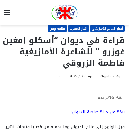
بحث
الق
عن
أخبار العالم الأمازيغي
أخبار المغرب
ثقافة وفن
قراءة في ديوان “أسكلو إمغين
غوزرو ” للشاعرة الأمازيغية
فاطمة الزروقي
رشيدة إمرزيك
يونيو 13, 2025
0
Exif_JPEG_420
نبذة من حياة صاحبة الديوان:
قبل الولوج إلى عالم الديوان وما يحمله من قضايا وثيمات، نشير