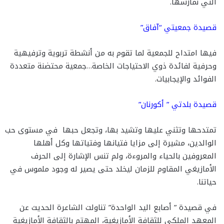
التي نمارسها.
قصيدة جمعيتي “آفاق”
فيها امتداح للجمعية لما تقوم به من أنشطة تربوية وترفيهية
وحرفية لفائدة ذوي الاحتياجات الخاصة…جمعية محتضنة متعددة
الفوائد والإيجابيات.
قصيدة بلدتي ” أكورنان”
تمتدحها وتثني عليها وتشيد بها، وتجعل حبها في مستوى حب
الوالدين، مشيرة إلى مزايا فتيانها وفتياتها وكل أهلها
المعروفين بالحياء والمروءة، ولم تنس الإشارة إلى الحرف
الأمازيغي المقاوم للزمان ليخلد حتى يصير له وجود ملموس في
حياتنا.
في قصيدة ” أصابع اليد الواحدة” تناولت الشاعرة الحديث عن
المعهد الملكي للثقافة الأمازيغية، المهتم بالثقافة الأمازيغية