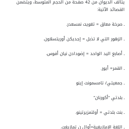
يتألف الديوان من 42 صفحة من الحجم المتوسط، ويتضمن
القصائد الآتية:
ـ صرخة معاق = تغويت نمسعدر.
ـ الزهور التي لا تذبل = إجديكن أوريتسلاون.
ـ أصابع اليد الواحد = إضودادن نيان أفوس.
ـ القمر= أيور.
ـ جمعيتي/ تامسمونت إينو
ـ بلدتي “أكورنان”
ـ بنت بلدتي = أولتمزيرتينو.
ـ اللغة الامازيغية=أوال ن تمازيغت.