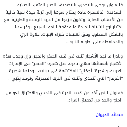
فالعنوان يوحي بالتحدي، بالتضحية، بالصبر المثمر، بالصلابة
الشديدة…فالشجرة عادة يحتاج نموها إلى تربة جيدة نقية خالية
من الأعشاب الضارة، وتكون مزيجا من التربة الرملية والطينية، مع
اختيار نوع الشتلة الجيدة والمحققة للنمو السريع ، وغرسها
بالشكل المطلوب وفق تعليمات خبراء الإنبات، علاوة الري
والمحافظة على رطوبة التربة…
ونادرا ما نجد الأشجار تنبت في قلب الصخر والحجر، وإن وجدت هذه
الأشجار بأسمائها فهي نادرة، مثل شجرة “القنفر” في الإمارات
العربية، وشجرة” أجكال” المكتشفة في تيزنيت ، ومنها شجيرة
“الفرفار” التي تتحدى وتنبت في التربة الصخرية، وتوجد بِدُبي…
فعنوان النص آخذ من هذه النذرة في التحدي والاختراق لعوامل
المنع والحد من تحقيق المراد.
قصائد الديوان