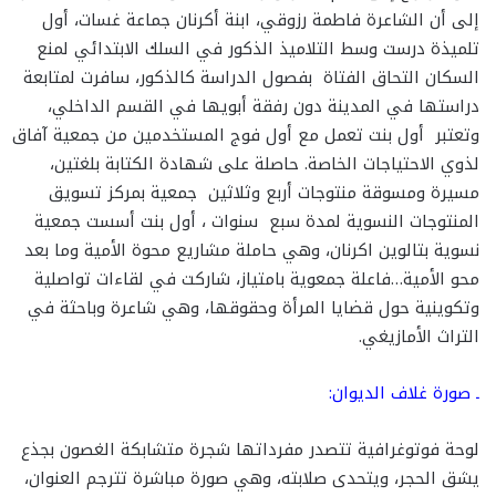
إلى أن الشاعرة فاطمة رزوقي، ابنة أكرنان جماعة غسات، أول
تلميذة درست وسط التلاميذ الذكور في السلك الابتدائي لمنع
السكان التحاق الفتاة بفصول الدراسة كالذكور، سافرت لمتابعة
دراستها في المدينة دون رفقة أبويها في القسم الداخلي،
وتعتبر أول بنت تعمل مع أول فوج المستخدمين من جمعية آفاق
لذوي الاحتياجات الخاصة. حاصلة على شهادة الكتابة بلغتين،
مسيرة ومسوقة منتوجات أربع وثلاثين جمعية بمركز تسويق
المنتوجات النسوية لمدة سبع سنوات ، أول بنت أسست جمعية
نسوية بتالوين اكرنان، وهي حاملة مشاريع محوة الأمية وما بعد
محو الأمية…فاعلة جمعوية بامتياز، شاركت في لقاءات تواصلية
وتكوينية حول قضايا المرأة وحقوقها، وهي شاعرة وباحثة في
التراث الأمازيغي.
ـ صورة غلاف الديوان:
لوحة فوتوغرافية تتصدر مفرداتها شجرة متشابكة الغصون بجذع
يشق الحجر، ويتحدى صلابته، وهي صورة مباشرة تترجم العنوان،