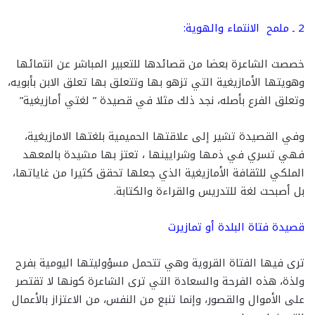
2 ـ ملمح الانتماء والهوية:
خصصت الشاعرة بعضا من قصائدها للتعبير المباشر عن انتمائها
وهويتها الأمازيغية التي تزهو بها وتتعلق بها تعلق الابن بأبويه،
وتعلق الفرع بأصله، نجد ذلك مثلا في قصيدة ” لغتي أمازيغية”
وفي القصيدة تشير إلى علاقتها الحميمية بلغتها الامازيغية،
فهي تسري في ذمها وشرايينها ، تعتز بها مشيدة بالمعهد
الملكي للثقافة الأمازيغية الذي جعلها تحقق كثيرا من غاياتها،
بل أصبحت لغة للتدريس والقراءة والكتابة.
قصيدة فتاة البلدة أو تمازيرت
ترى فيها الفتاة القروية وهي تتحمل مسؤوليتها اليومية بفرح
ولذة، هذه الفرحة والسعادة التي ترى الشاعرة كونها لا تقتصر
على الأموال والقصور، وإنما تنبع من النفس، من الاعتزاز بالأعمال