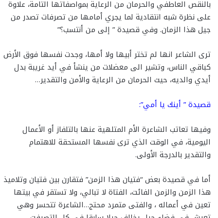
بالنقص العاطفي والحرمان من الرعاية بمواصفاتها التامة، علاوة
على نظرة شبه انتقادية لما يجري أمامها من تصرفات تصدر من
جيل هذا الزمان. وفي قصيدة ” إلى من أنتسب؟”
ترى الشاعر انها لم تختر أبيها ولا أمها، وجدت نفسها فوق الأرض
كباقي الناس، وتشير الى معضلات من ينشأ في أيد غريبة بدل
أيدي والديه، حيث الحرمان من الرعاية والأمن والتقدير…
قصيدة ” أينك يا أمي”:
وفيها تعاتب الشاعرة الأم المتلهية عنها بالتلفاز أو الأعمال
اليومية، في الوقت الذي ترى نفسها المستحقة للاهتمام
والتقدير بالدرجة الأولى.
أما في قصيدة بعض “فتيان هذا الزمن” فتقارن بين فتيان وتلاميذ
هذا الزمن والزمن الفائت، الفتاة لا تبالي، ولا تستقر في بيتها
تعين في أعماله ، والفتى متمرد محتج…الشاعرة تتحسر وهي
تعيش في فضاء جيل يخالف جيلا سابقا في كل التصرفت