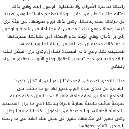
راعيها تحاصره الأمواج، ولا تستطيع الوصول إليه، وهي بذلك
بمثابة طائر بلا ظل في حقل… وهنا تتعاظم ماساتها وهي بعيدة
عن مرادها سبب رعايتها…وهي بذلك تروم حقوقها، في بيئة ترى
فيها إهمالا ، ومع ذلك تبعث في نفسها أملا في النجاة والوصول
إلى بر الأمان، وهي تؤكد عدم الإصغاء إلى طلباتها، فصرخاتها
مهما كانت مدوية لن تجد لها من يستقبلها ويستوعبها
ليستجيب لها…وفي ذات القصيدة تتفاءل وهي ترى الفضل لملك
البلاد والدستور، حيث تسطير الحقوق وفتح الأبواب لتحقيق ما يراد
ويبتغى.
وذات التحدي نجده في قصيدة “الزهور التي لا تذبل” تتحدث
الشاعرة عن تحدي فتاة اليوم،ليصير لها تواجد مكثف في
المجتمع المغربي بصفة عامة، فامرأة هذا الزمان دركية طبيبة
ممرضة سائقة قاضية مقارنة بامراة بلدتها التي ما تزال المحتطبة
، الحاملة لأطفالها و الحاصدة في الحقول، لكنها المربية للرجال…
وهي تشير إلى مكانتها، تشير إلى فضل ملك البلاد في ما وصلت
إليه من التمتع بحقوقها.