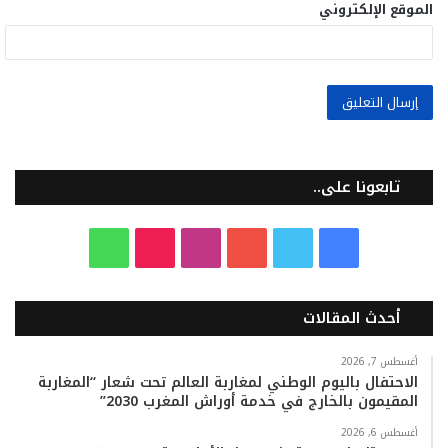
الموقع الإلكتروني
تابعونا على..
ف
ت
ي
ا
T
و
ي
و
و
ن
i
ا
أحدث المقالات
س
ي
ت
س
k
ت
ب
ت
ي
ت
T
س
أغسطس 7, 2026
الاحتفال باليوم الوطني لمغاربة العالم تحت شعار “المغاربة
المقيمون بالخارج في خدمة أوراش المغرب 2030”
و
ر
و
ق
o
ا
أغسطس 6, 2026
ك
ب
ر
k
ب