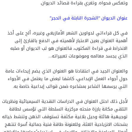
وتعكس فحواه. وتغري بقراءة قصائد الديوان.
عنوان الديوان “الشجرة النابتة في الحجر”
في كل قراءاتي لدواوين الشعر الأمازيغي وغيره، ألح على أخذ
أهمية العنوان بعين الاعتبار لأهميته في الدفع بالقارئ إلى
الانخراط في قراءة المكتوب، فالعنوان هو لب الديوان أو صلبه
الذي يجسد معالمه وموضوعات تعبيراته…
والعنوان الجيد في اعتقادنا هو العنوان الذي يضم إيحاءات عامة
حول أجواء العمل الإبداعي، كاشفا لبعض ما يعتمل في الأجواء
التي يرسمها الشاعر بمشاعره ضمن قوالب إبداعية خاصة به.
لأجل ذلك احتل العنوان في الدراسات النقدية السيميائية ونظريات
التلقي مكانة بارزة منحته مركزية السلطة التي تؤسس لطاقة
توجيهية هائلة وحيل بلاغية مكثفة تستوقف الذهن وتنشط خياله
بشحنات الانزياحية الغثة، وللعنونة طاقة فنية جمالية آسرة تنتهج
أفعال المراوغة والاختلاف والإرجاء في استدراج ُمحاورها وإكراهه