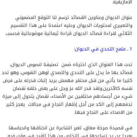
الأمازيغية.
عنوان الديوان وعناوين القصائد ترسم لنا التوقع المضموني
والتعبيري لمحتويات الديوان. وعليه اعتمدنا على هذا التقسيم
الثلاثي لقراءة قصائد الديوان قراءة ثيماتية موضوعاتية فحسب.
1 ـ ملمح التحدي في الديوان:
تحت هذا العنوان الذي اخترناه ضمن تصنيفنا لنصوص الديوان،
قصائد بها ما يدل على التحدي والتصدي لوهن النفوس، وهو تحد
كثيرا ما يأتي من قبل محتقر مهمش يريد إثبات قدرته على فرض
نفسه كالآخرين.ولقد قدر الله عز وجل على بعض خلقه نقصان
شيء من أجسادهم مختلفين عن الأصحاء، نقصان يتحول إلى ميزة
تدفعهم إلى الكد من أجل إظهار النجاح في مجالات يعجز كثير
من الاصحاء على النجاح فيها.
في قصيدة صرخة معاق، تعبر الشاعرة عن انخناقها وانحباسها
بعيدا عن يد تساعدها في التخلص من هذا القيد في وقت فيه