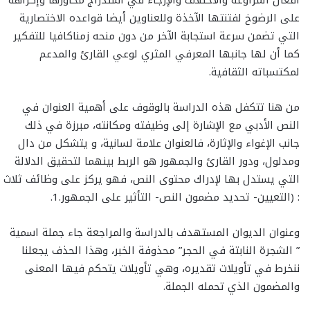
على الرضوخ لفتنتها الآخذة وللعناوين أيضا قواعده الاختصارية
التي تضمن سرعة استجابة الآخر من دون منحه زمناكافيا للتفكير
كما أن لها جانبها المعرفي المثري لوعي القارئ والمدعم
لمكتسباته الثقافية.
من هنا تتكفل هذه الدراسة بالوقوف على أهمية العنوان في
النص الأدبي مع الإشارة إلى وظيفته ومكانته، مبرزة في ذلك
جانب الإغواء والإثارة، فالعنوان علامة لسانية، و يتشكل من دال
ومدلول، ودور القارئ والجمهور هو الربط بينهما لتحقيق الدلالة
التي يستدل بها لإدراك محتوى النص، فهو يركز على وظائف ثلاث
: (التعيين- تحديد مضمون النص- التأثير على الجمهور.1.
وعنوان الديوان المستهدف بالدراسة والمراجعة جاء جملة اسمية
” الشجرة النابتة في الحجر” محذوفة الخبر، وهذا الحذف يجعلنا
ننخرط في تأويلات تقديره، وهي تأويلات يتحكم فيها المعنى
والمضمون الذي تحمله الجملة.