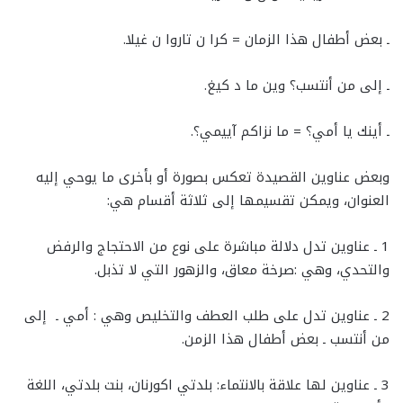
ـ بعض أطفال هذا الزمان = كرا ن تاروا ن غيلا.
ـ إلى من أنتسب؟ وين ما د كيغ.
ـ أينك يا أمي؟ = ما نزاكم آييمي؟.
وبعض عناوين القصيدة تعكس بصورة أو بأخرى ما يوحي إليه
العنوان، ويمكن تقسيمها إلى ثلاثة أقسام هي:
1 ـ عناوين تدل دلالة مباشرة على نوع من الاحتجاج والرفض
والتحدي، وهي :صرخة معاق، والزهور التي لا تذبل.
2 ـ عناوين تدل على طلب العطف والتخليص وهي : أمي ـ إلى
من أنتسب ـ بعض أطفال هذا الزمن.
3 ـ عناوين لها علاقة بالانتماء: بلدتي اكورنان، بنت بلدتي، اللغة