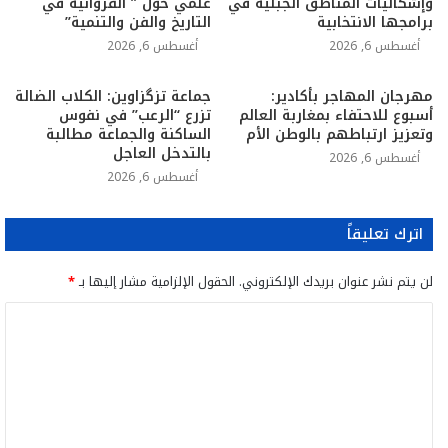
وإشكاليات المناطق الجبلية في
علمي حول ” القروانية في
برامجها الانتخابية
التاريخ والفن والتنمية”
أغسطس 6, 2026
أغسطس 6, 2026
مهرجان المهاجر بأكادير:
جماعة تزگزاوين: الكلاب الضالة
أسبوع للاحتفاء بمغاربة العالم
تزرع “الرعب” في نفوس
وتعزيز ارتباطهم بالوطن الأم
الساكنة والجماعة مطالبة
بالتدخل العاجل
أغسطس 6, 2026
أغسطس 6, 2026
اترك تعليقاً
لن يتم نشر عنوان بريدك الإلكتروني.
الحقول الإلزامية مشار إليها بـ
*
ا
ل
ت
ع
ل