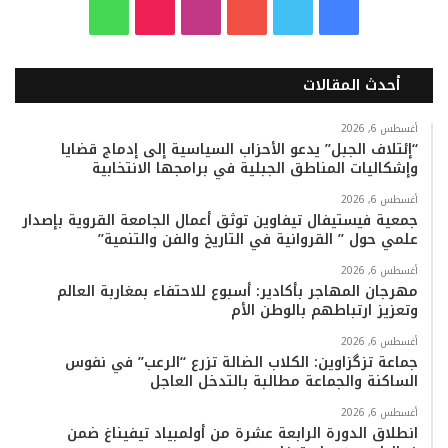
ف
ت
ي
ا
T
و
ي
و
و
ن
i
ا
أحدث المقالات
س
ي
ت
س
k
ت
ب
ت
ي
ت
T
س
أغسطس 6, 2026
“إئتلاف الجبل” يدعو الأحزاب السياسية إلى إدماج قضايا
وإشكاليات المناطق الجبلية في برامجها الانتخابية
و
ر
و
ق
o
ا
أغسطس 6, 2026
ك
ب
ر
k
ب
جمعية فيستيفال تيفاوين توثق أعمال الجامعة القروية بإصدار
علمي حول ” القروانية في التاريخ والفن والتنمية”
ا
أغسطس 6, 2026
م
مهرجان المهاجر بأكادير: أسبوع للاحتفاء بمغاربة العالم
وتعزيز ارتباطهم بالوطن الأم
أغسطس 6, 2026
جماعة تزگزاوين: الكلاب الضالة تزرع “الرعب” في نفوس
الساكنة والجماعة مطالبة بالتدخل العاجل
أغسطس 6, 2026
انطلاق الدورة الرابعة عشرة من أولمبياد تيفيناغ ضمن