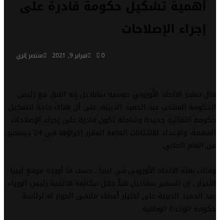
أهمية تشكيل حكومة قادرة على
إجراء الإصلاحات
0
فبراير 9, 2021
منتصر إثري
قال سفير الاتحاد الأوروبي خوسيه ساباديل إنه اتفق مع رئيس
الحكومة المنتخب عبد الحميد الدبيبة، على أن هناك حاجة لتشكيل
حكومة انتقالية جديدة وشاملة تكون قادرة على إجراء الإصلاحات
المهمة، والإعداد للانتخابات العامة المقرر إجراؤها في 24 ديسمبر
من العام الحالي.
وقالت بعثة الاتحاد الأوروبي في ليبيا ـ حسب ما أورده موقع ليبيا
الأحرار ـ إن السفير ساباديل هنأ خلال مكالمة هاتفية رئيس الوزراء
عبد الحميد الدبيبة على اختيار أعضاء ملتقى الحوار له لرئاسة
حكومة الوحدة الوطنية.