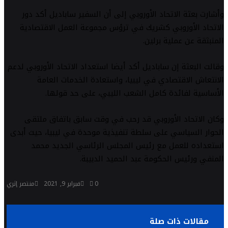
وأشارت بعثة الاتحاد الأوروبي إلى أن السفير ساباديل أكد دور
الاتحاد الأوروبي كشريك في ترؤس مجموعة العمل الاقتصادية
المنبثقة عن عملية برلين.
وقالت البعثة إن ساباديل أكد أيضا استعداد الاتحاد الأوروبي لدعم
الانتعاش الاقتصادي في ليبيا، واستعادة الخدمات العامة
الأساسية لفائدة كامل الشعب الليبي، على حد قولها.
وكان الاتحاد الأوروبي قد رحب في وقت سابق باتفاق ملتقى
الحوار السياسي على سلطة تنفيذية موحدة في ليبيا، حيث أبدى
استعداده للعمل مع رئيس المجلس الرئاسي الجديد محمد
المنفي ورئيس الحكومة عبد الحميد الدبيبة.
0
فبراير 9, 2021
منتصر إثري
مقالات ذات صلة