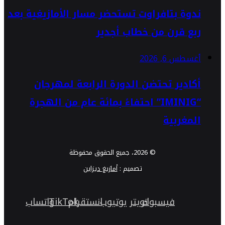
ندوة بتافراوت تستحضر مسار الأمازيغية بعد
ربع قرن من خطاب أجدير
أغسطس 6, 2026
أكادير تحتضن الدورة الرابعة لمهرجان
“IMINIG” احتفاءً بمائة عام من الهجرة
المغربية
© 2026، جميع الحقوق محفوظة
تصميم :
أمازيغ ديزاين
فيسبوك
تويتر
يوتيوب
انستقرام
TikTok
واتساب