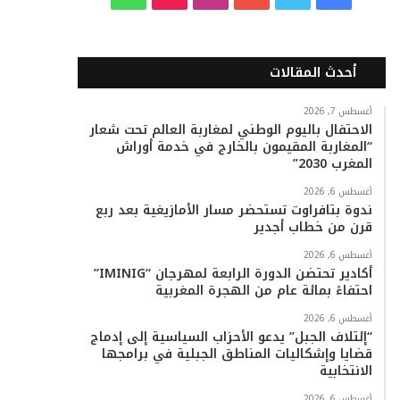
ي
و
و
ن
i
ا
س
ي
ت
س
k
ت
أحدث المقالات
ب
ت
ي
ت
T
س
أغسطس 7, 2026
الاحتفال باليوم الوطني لمغاربة العالم تحت شعار
و
ر
و
ق
o
ا
“المغاربة المقيمون بالخارج في خدمة أوراش
المغرب 2030”
ك
ب
ر
k
ب
أغسطس 6, 2026
ا
ندوة بتافراوت تستحضر مسار الأمازيغية بعد ربع
قرن من خطاب أجدير
م
أغسطس 6, 2026
أكادير تحتضن الدورة الرابعة لمهرجان “IMINIG”
احتفاءً بمائة عام من الهجرة المغربية
أغسطس 6, 2026
“إئتلاف الجبل” يدعو الأحزاب السياسية إلى إدماج
قضايا وإشكاليات المناطق الجبلية في برامجها
الانتخابية
أغسطس 6, 2026