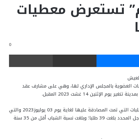
” تستعرض معطيات
0
ر
ماسنجر
مشاركة عبر البريد
طباعة
لعيش
بات العضوية بالمجلس الإداري لها، وهي على مشارف عقد
 الإثنين 14 غشت 2023 المقبل.
وتتضمن المعطيات التي استعرضتها المؤسسة عدد الطلبات التي تمت المصادقة عليها لغاية يوم 03 يوليوز2023 والتي
وصبت إلى 152 طلبا ؛ فيما عدد الطلبات الواردة خارج الأجل المحدد بلغت 39 طلبا؛ وبلغت نسبة الشباب أقل من 35 سنة