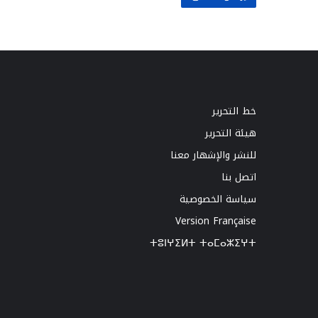
خط التحرير
هيئة التحرير
للنشر والإشهار معنا
اتصل بنا
سياسة الخصوصية
Version Française
ⵜⵓⵏⵖⵉⵍⵜ ⵜⴰⵎⴰⵣⵉⵖⵜ