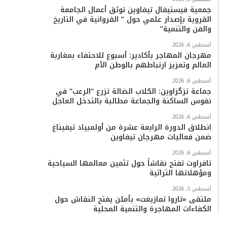
جمعية فيستيفال تيفاوين توثق أعمال الجامعة
القروية بإصدار علمي حول ” القروانية في التاريخ
والفن والتنمية”
أغسطس 6, 2026
مهرجان المهاجر بأكادير: أسبوع للاحتفاء بمغاربة
العالم وتعزيز ارتباطهم بالوطن الأم
أغسطس 6, 2026
جماعة تزگزاوين: الكلاب الضالة تزرع “الرعب” في
نفوس الساكنة والجماعة مطالبة بالتدخل العاجل
أغسطس 6, 2026
انطلاق الدورة الرابعة عشرة من أولمبياد تيفيناغ
ضمن فعاليات مهرجان تيفاوين
أغسطس 6, 2026
تافراوت تفتح نقاشاً حول تثمين معالمها السياحية
ومؤهلاتها التراثية
أغسطس 5, 2026
ملتقى «تاروا تمازيغت» بأملن يفتح النقاش حول
الكفاءات المهاجرة والتنمية المحلية