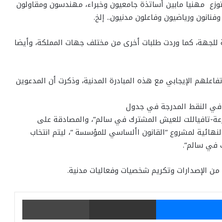
تتوزع مهنيا مابين أساتذة جامعيون وخبراء، مهندسون ومقاولون
نانون ورياضيون وفاعلون مدنيون.. إلخ.
سة للجهة، كما وردت طلبات أخرى من مختلف جهات المملكة، وأيضا
اعلهم الإيجابي مع هذه المبادرة المدنية، وذكرت أن المدعوين
-تافياللت للعيش المشترك في سالم”، والمصادقة على
نهائية لمشروع “القانون األساسي للمؤسسة “، ليتم انتخاب
 في سالم”.
 الإصدارات وتكريم شخصيات وفعاليات مدنية.
يتر
ماسنجر
مشاركة عبر البريد
طباعة