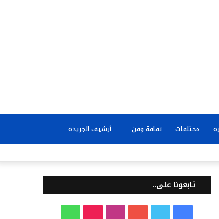
بحث
ة
مختلفات
ثقافة وفن
أرشيف الجريدة
عن
تابعونا على..
ف
ت
ي
ا
T
و