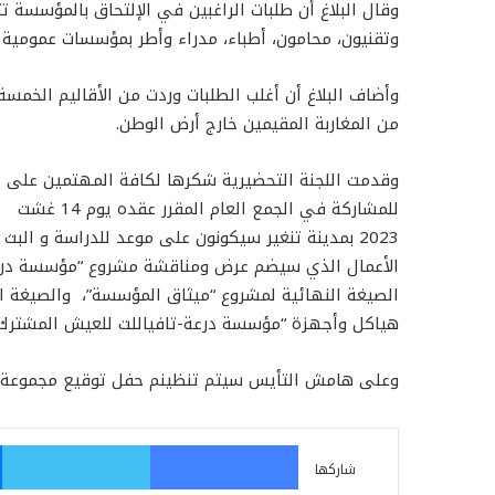
وقال البلاغ أن طلبات الراغبين في الإلتحاق بالمؤسسة 
وتقنيون، محامون، أطباء، مدراء وأطر بمؤسسات عمومية وف
وأضاف البلاغ أن أغلب الطلبات وردت من الأقاليم الخم
من المغاربة المقيمين خارج أرض الوطن.
وقدمت اللجنة التحضيرية شكرها لكافة المهتمين على تف
للمشاركة في الجمع العام المقرر عقده يوم 14 غشت
2023 بمدينة تنغير سيكونون على موعد للدراسة و البث في النقط المدرجة في جدول
الأعمال الذي سيضم عرض ومناقشة مشروع “مؤسسة درعة
الصيغة النهائية لمشروع “ميثاق المؤسسة”، والصيغة ال
هياكل وأجهزة “مؤسسة درعة-تافياللت للعيش المشترك
وعلى هامش التأيس سيتم تنظينم حفل توقيع مجموعة من
فيسبوك
تو
شاركها