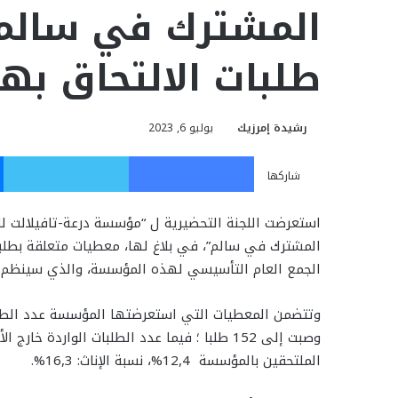
المشترك في سالم
طلبات الالتحاق بها
رشيدة إمرزيك
يوليو 6, 2023
فيسبوك
تويت
شاركها
استعرضت اللجنة التحضيرية ل “مؤسسة درعة-تافيلالت ل
المشترك في سالم”، في بلاغ لها، معطيات متعلقة بطل
الجمع العام التأسيسي لهذه المؤسسة، والذي سينظم بمدينة تنغير يوم
الملتحقين بالمؤسسة 12,4%، نسبة الإناث: 16,3%.