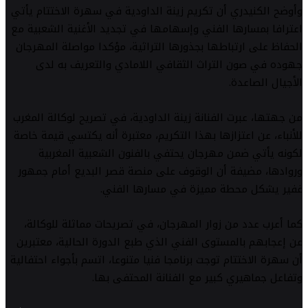
وأوضح الكنيدري أن تكريم زينة الداودية في سهرة الاختتام يأتي
اعترافا بمسارها الفني وإسهامها في تجديد الأغنية الشعبية مع
الحفاظ على ارتباطها بجذورها التراثية، مؤكدا مواصلة المهرجان
جهوده في صون التراث الثقافي اللامادي والتعريف به لدى
الأجيال الصاعدة.
من جهتها، عبرت الفنانة زينة الداودية، في تصريح لوكالة المغرب
للأنباء، عن اعتزازها بهذا التكريم، معتبرة أنه يكتسي قيمة خاصة
لكونه يأتي ضمن مهرجان يحتفي بالفنون الشعبية المغربية
وروادها، مضيفة أن الوقوف على منصة قصر البديع أمام جمهور
غفير يشكل محطة مميزة في مسارها الفني.
كما أعرب عدد من زوار المهرجان، في تصريحات مماثلة للوكالة،
عن إعجابهم بالمستوى الفني الذي طبع الدورة الحالية، معتبرين
أن سهرة الاختتام توجت برنامجا فنيا متنوعا، اتسم بأجواء احتفالية
وتفاعل جماهيري كبير مع الفنانة المحتفى بها.