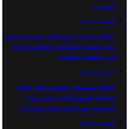
المغربية
أغسطس 6, 2026
“إئتلاف الجبل” يدعو الأحزاب السياسية إلى
إدماج قضايا وإشكاليات المناطق الجبلية
في برامجها الانتخابية
أغسطس 6, 2026
جمعية فيستيفال تيفاوين توثق أعمال
الجامعة القروية بإصدار علمي حول ”
القروانية في التاريخ والفن والتنمية”
أغسطس 6, 2026