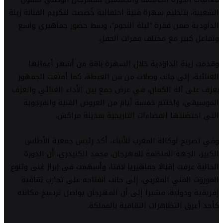
الشعبية، بتنظيم سهرة فنية احتفالية خُصصت لتكريم الفنانة زينة
الداودية ضمن فقرة “ليلة النجوم”، وسط حضور جماهيري واسع
وتفاعل كبير مع مختلف فقرات الحفل.
وقدمت زينة الداودية خلال السهرة باقة من أشهر أعمالها
الغنائية، إلى جانب وصلات من فن العيطة، كما أمتعت الجمهور
بعزف على آلة الكمان، في عرض جمع بين الأداء الغنائي والعزف
الموسيقي، واختتم خمسة أيام من العروض الفنية والفرجوية
التي احتضنتها الفضاءات التاريخية بمدينة مراكش.
وفي تصريح لوكالة المغرب للأنباء، أكد رئيس جمعية الأطلس
الكبير، الجهة المنظمة للمهرجان، محمد الكنيدري، أن الدورة
الحالية عرفت إقبالا جماهيريا لافتا، وأسهمت في إبراز غنى وتنوع
الموروث الفني المغربي، إلى جانب انفتاحه على تجارب ثقافية
إفريقية ودولية، مشيرا إلى أن المهرجان يواصل ترسيخ مكانته
كأحد أعرق التظاهرات الثقافية بالمملكة.