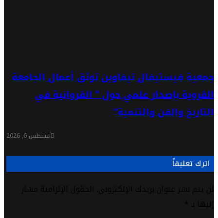
جمعية فيستيفال تيفاوين توثق أعمال الجامعة
القروية بإصدار علمي حول ” القروانية في
التاريخ والفن والتنمية”
أغسطس 6, 2026
اترك تعليقاً
لن يتم نشر عنوان بريدك الإلكتروني.
الحقول الإلزامية مشار
إليها بـ
*