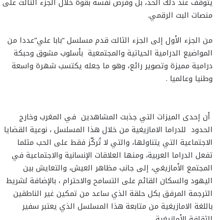
يتوقف عند ذلك الحد، بل وفرض نفسه بقوة خلال الجزء الثالث على
منصات البث الرقمي.
من الجزء الأول إلى الجزء الثالث قدم مسلسل “بابا علي”عددا من
المواضيع الدرامية الحياتية والمجتمعية بأسلوب مشوق وحبكة
درامية مميزة وتصوير رائع، وهو ما جعله يكتسب شهرة واسعة
وطنيا وعالميا .
أن إحدى الميزات التي جذبت المشاهدين في المغرب وخارج
الحدود للدراما الامازيغية من خلال هذا المسلسل ، نوعية القضايا
الاجتماعية التي يتناولها، والتي لا تُركّز فقط على الحب مثلما
تفعل الدراما العربية، ومنها العلاقات الإنسانية والاجتماعية في
المجتمع الأمازيغي، إلى جانب مظاهر العيش، والتعايش بين
اليهود والسكان القائم على التسامح والاحترام ، بالإضافة لشريط
الترجمة المرفق بكل حلقة الذي ساعد من تمكين غير الناطقين
باللغة الامازيغية من متابعة هذا المسلسل الذي يعتبر سفير
الثقافة الأمازيغية.