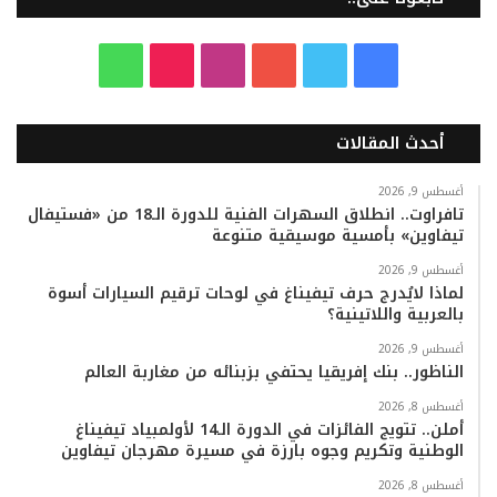
ف
ت
ي
ا
T
و
ي
و
و
ن
i
ا
أحدث المقالات
س
ي
ت
س
k
ت
ب
ت
ي
ت
T
س
أغسطس 9, 2026
تافراوت.. انطلاق السهرات الفنية للدورة الـ18 من «فستيفال
تيفاوين» بأمسية موسيقية متنوعة
و
ر
و
ق
o
ا
أغسطس 9, 2026
ك
ب
ر
k
ب
لماذا لايُدرج حرف تيفيناغ في لوحات ترقيم السيارات أسوة
بالعربية واللاتينية؟
ا
أغسطس 9, 2026
م
الناظور.. بنك إفريقيا يحتفي بزبنائه من مغاربة العالم
أغسطس 8, 2026
أملن.. تتويج الفائزات في الدورة الـ14 لأولمبياد تيفيناغ
الوطنية وتكريم وجوه بارزة في مسيرة مهرجان تيفاوين
أغسطس 8, 2026