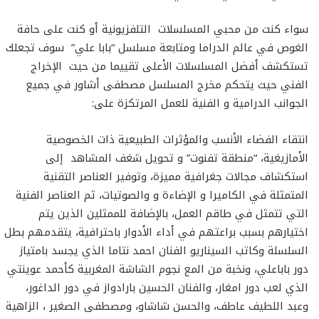
سواء كنت من محبي المسلسلات التلفزيونية أو كنت على حافة
الغوص في عالم الدراما ومتابعة مسلسل “بابا علي” سوف تجعلك
تستكشف أفضل المسلسلات الأعلى تقييما من حيت الإخراج
الفني حيث يتحكم مخرج المسلسل مصطفى أشاور في جميع
الجوانب الدرامية و الفنية للعمل المرتكزة على:
انتقاء الفضاء الأنسب والمؤثرات الطبيعية ذات الخصوصية
الأمازيغية، “منطقة تفنوت” و تحويل شغف المشاهد إلى
استكشاف مجالات جغرافية مميزة، وتوفير العناصر التقنية
المتمثلة في الكاميرا و الإضاءة و والصوتيات، ثم العناصر الفنية
التي تتمثل في طاقم العمل، بالإضافة للممثلين الذين يتم
اختيارهم بسبب براعتهم في أداء الأدوار باحترافية، يتقدمهم بطل
السلسلة وكاتب السيناريو الفنان احمد نتاما الذي يجسد بامتياز
دور باباعلي، ونخبة من المع نجوم الشاشة المغربية كأحمد عوينتي
الذي لعب دور امغار، والفنان الحسين بارادواز في دور الداغور،
وعبد اللطيف عاطف، والحسن شاشاو، ومصطفى الصغير ، الزاهية