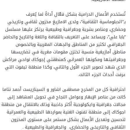
تُستخدم الأعمال الدرامية بشكل فعّال أداةً لما يٌعرف
بـ”الدبلوماسية الثقافية”، ولدى الامازيغ مخزون ثقافي وتاريخي
وحضاري، وعناصر بشرية وجغرافية وطبيعية يرتكز عليها مسلسل
“بابا علي”، ويساعد على التعريف بالثقافة واللغة والتاريخ والحاضر
الجغرافي لكثير من المناطق والجهات المغربية وبالخصوص
مناطق أمازيغية منسية تختزن مقومات مغرية في تضاريسها
وجغرافيتها ومكونها العمراني كمنطقتي إجوكاك نواحي مراكش
الذي شهد تصوير الجزء الأول والثاني، وكذا منطقة تيفوت التي
عرفت أحداث الجزء الثالث.
احترافية كل من المخرج مصطفى اشاور و السيناريست أحمد نتاما
كانت من عناصر الإبهار وعوامل النجاح في تحويل المشاهد إلى
مجالات جغرافية وايكولوجية أكثر جاذبية وذلك بالانتقال من منطقة
اجوكاك إلى منطقة تفنوت الغنية بمواردها الطبيعية والعمرانية
لتحسين وتعديل الأعمال بشكل مستمر على مستوى المخزون
الثقافي والتاريخي والحضاري، والجغرافية والطبيعية .