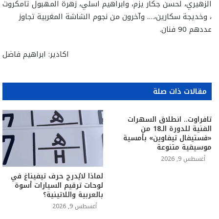
الزهيري، لحسن جكار يزم، وابراهيم اسلي، زهرة المهبول تامكروت
، وخديجة سكارين،…. وآخرون من نجوم الشاشة المغربية تجاوز
عددهم 90 فنان.
اكادير: ابراهيم فاضل
مقالات ذات صلة
تافراوت.. انطلاق السهرات
الفنية للدورة الـ18 من
«فستيفال تيفاوين» بأمسية
موسيقية متنوعة
أغسطس 9, 2026
لماذا لايُدرج حرف تيفيناغ في
لوحات ترقيم السيارات أسوة
بالعربية واللاتينية؟
أغسطس 9, 2026