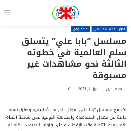
بحث
الق
عن
أخبار العالم الأمازيغي
ثقافة وفن
مسلسل “بابا علي” يتسلق
سلم العالمية في خطوته
الثالثة نحو مشاهدات غير
مسبوقة
منتصر إثري
أبريل 4, 2023
0
اكتسح مسلسل “بابا علي” مجال الدراما الأمازيغية وحقق نسبة
عالية من معدل المشاهدة والمتابعة اليومية على شاشة القناة
الامازيغية الثامنة وقت الإفطار، و على قنوات اليوتوب ، لكنه لم