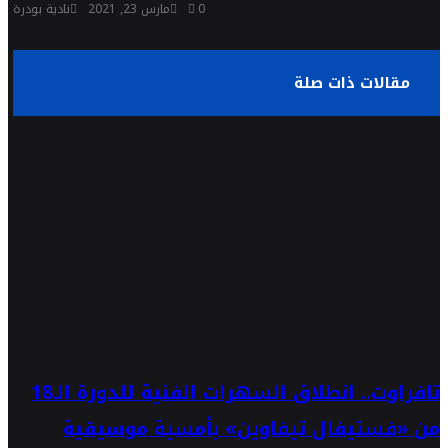
0
مارس 23, 2021
نادية بودرة
مقالات ذات صلة
تافراوت.. انطلاق السهرات الفنية للدورة الـ18
من «فستيفال تيفاوين» بأمسية موسيقية