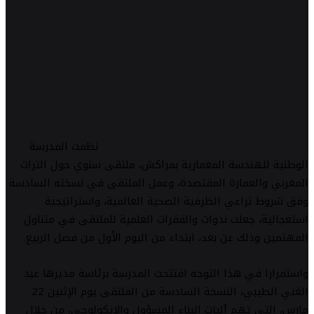
نظمت المدرسة
الوطنية للهندسة المعمارية بمراكش، ملتقى سنوي حول التراث
المغربي والعمارة المقتصدة، وعمل الملتقى في نسخته السادسة
وفق شروط تراعي الظرفية الصحية العالمية، واستراتيجية
استعجالية، جعلت ندوات والفقرات العلمية للملتقى في متناول
المهتمين وذلك عن بعد، ابتداء من اليوم الأول من فصل الربيع.
واستمرارا في هذا التوجه افتتحت المدرسة برئاسة مديرها عبد
الغني الطيبي، النسخة السادسة من الملتقى يوم الإثنين 22
مارس، التي تهم آليات البناء المسؤول والإيكولوجي، من خلال