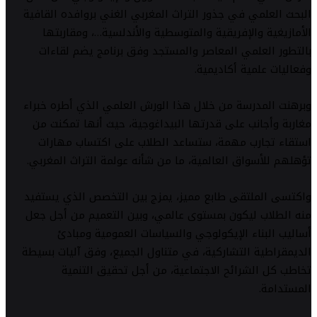
البحث العلمي في جذور التراث المغربي الغني بروافده القافية
الأمازيغية والإفريقية والمتوسطية والأندلسية…، ومقاربتها
بالتطور العلمي المعاصر والمستجد وفق برنامج يضم لقاءات
وفعاليات علمية أكاديمية.
وبرهنت المدرسة من خلال هذا الورش العلمي الذي أطره خبراء
مغاربة وأجانب على قدرتها البيداغوجية، حيث أنها تمكنت من
استقاء تجارب مهمة، ستساعد الطلاب على اكتساب مهارات
تؤهلهم للأسواق العالمية، ما من شأنه عولمة التراث المغربي.
واكتسى الملتقى طابع مميز، يمزج بين التخصص الذي يستفيد
منه الطلاب ليكون بمستوى عالمي، وبين التعميم من أجل جعل
أساليب البناء الإيكولوجي والسياسات العمومية ومبادئ
الديمقراطية التشاركية، في متناول الجميع، وفق آليات بسيطة
تخاطب كل الشرائح الاجتماعية، من أجل تحقيق التنمية
المستدامة.