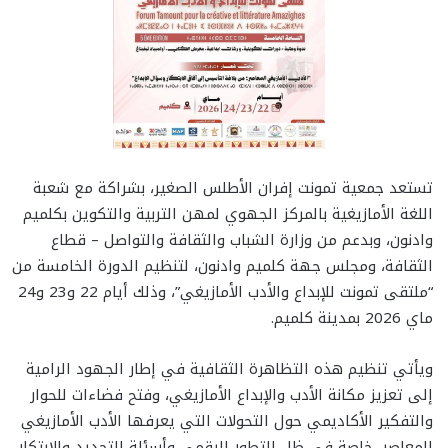
تستعد جمعية تمونت إفران الأطلس الصغير، بشراكة مع شعبة
اللغة الأمازيغية بالمركز الجهوي لمهن التربية والتكوين بكلميم
وادنون، وبدعم من وزارة الشباب والثقافة والتواصل – قطاع
الثقافة، ومجلس جهة كلميم وادنون، لتنظيم الدورة الخامسة من
“ملتقى تمونت للإبداع والأدب الأمازيغي”، وذلك أيام 22 و23 و24
ماي 2026 بمدينة كلميم.
ويأتي تنظيم هذه التظاهرة الثقافية في إطار الجهود الرامية
إلى تعزيز مكانة الأدب والإبداع الأمازيغي، وفتح فضاءات للحوار
والتفكير الأكاديمي حول التحولات التي يعرفها الأدب الأمازيغي
المعاصر، خاصة في ظل التطور الرقمي وأسئلة التجديد والابتكار.