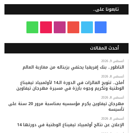
تابعونا على..
ف
ت
ي
ا
T
و
ي
و
و
ن
i
ا
أحدث المقالات
س
ي
ت
س
k
ت
ب
ت
ي
ت
T
س
أغسطس 9, 2026
الناظور.. بنك إفريقيا يحتفي بزبنائه من مغاربة العالم
و
ر
و
ق
o
ا
أغسطس 8, 2026
أملن.. تتويج الفائزات في الدورة الـ14 لأولمبياد تيفيناغ
ك
ب
ر
k
ب
الوطنية وتكريم وجوه بارزة في مسيرة مهرجان تيفاوين
ا
أغسطس 8, 2026
مهرجان تيفاوين يكرم مؤسسيه بمناسبة مرور 20 سنة على
تأسيسه
م
أغسطس 8, 2026
الإعلان عن نتائج أولمبياد تيفيناغ الوطنية في دورتها 14