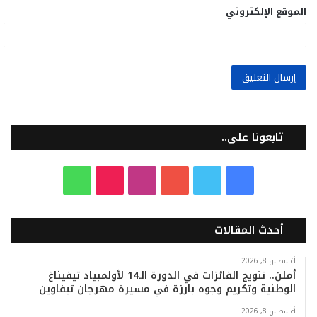
الموقع الإلكتروني
تابعونا على..
ف
ت
ي
ا
T
و
ي
و
و
ن
i
ا
أحدث المقالات
س
ي
ت
س
k
ت
ب
ت
ي
ت
T
س
أغسطس 8, 2026
أملن.. تتويج الفائزات في الدورة الـ14 لأولمبياد تيفيناغ
الوطنية وتكريم وجوه بارزة في مسيرة مهرجان تيفاوين
و
ر
و
ق
o
ا
أغسطس 8, 2026