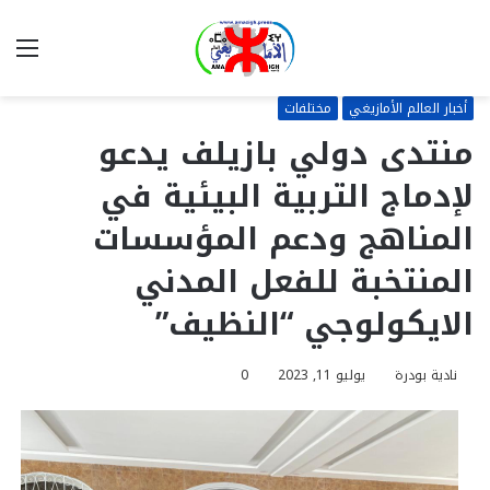
بحث
الق
عن
أخبار العالم الأمازيغي
مختلفات
منتدى دولي بازيلف يدعو
لإدماج التربية البيئية في
المناهج ودعم المؤسسات
المنتخبة للفعل المدني
الايكولوجي “النظيف”
نادية بودرة
يوليو 11, 2023
0