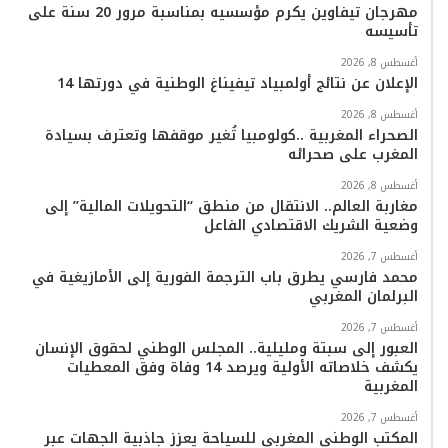
ك
ب
ر
k
ب
مهرجان تيفاوين يكرم مؤسسيه بمناسبة مرور 20 سنة على
تأسيسه
ا
أغسطس 8, 2026
م
الإعلان عن نتائج أولمبياد تيفيناغ الوطنية في دورتها 14
أغسطس 8, 2026
الصحراء المغربية ..كولومبيا تُغير موقفها وتعترف بسيادة
المغرب على صحرائه
أغسطس 8, 2026
مغاربة العالم.. الانتقال من منطق “التحويلات المالية” إلى
وضعية الشريك الاقتصادي الفاعل
أغسطس 7, 2026
محمد فارسي يطرق باب الترجمة الفورية إلى الأمازيغية في
البرلمان المغربي
أغسطس 7, 2026
العبور إلى سبتة ومليلية.. المجلس الوطني لحقوق الإنسان
يكشف خلاصاته الأولية ويرصد 14 وفاة وفق المعطيات
المغربية
أغسطس 7, 2026
المكتب الوطني المغربي للسياحة يعزز جاذبية الجهات عبر