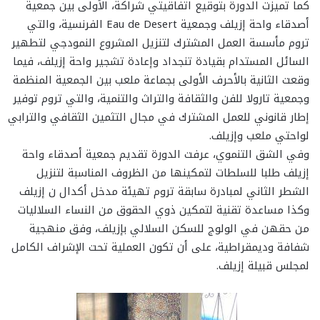
كما تميزت الدورة بتوقيع اتفاقيتي شراكة، الأولى بين جمعية
أصدقاء واحة إزيلف وجمعية Eau de Desert الفرنسية، والتي
تروم مأسسة العمل المشترك لتنزيل المشروع النمودجي لتطهير
السائل المستدام بقيادة تنجداد وإعادة تشجير واحة إزيلف، فيما
وقعت الثانية بالأحرف الأولى بجماعة ملعب بين الجمعية المنظمة
وجمعية تارولا للفن والثقافة والتراث والتنمية، والتي تروم توفير
إطار قانوني للعمل المشترك في مجال التثمين الثقافي والترابي
لواحتي ملعب وإزيلف.
وفي الشق التنموي، عرفت الدورة تقديم جمعية أصدقاء واحة
إزيلف طلبا للسلطات لتمكينها من الظروف المناسبة لتنزيل
الشطر الثاني لمبادرة سابقة تروم تهيئة مدخل أكدال ن إزيلف
وكذا مساعدة تقنية لتمكين ذوي الحقوق من النساء السلاليات
من حقهن في الولوج للسكن السلالي بإزيلف، وفق منهجية
شفافة وديمقراطية، على أن تكون العملية تحت الإشراف الكامل
لمجلس قبيلة إزيلف.