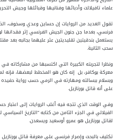
علماء تافيلالت وأدبائها وفنانيها وقبائلها وجيش التحرير ف
تقول العديد من الروايات إن حساين وعدي وسخوف، ال
فرنسي، بعدما جن جنون الجيش الفرنسي إثر فقدانها لو
يستعمل بندقيتين تقليديتين عثر عليهما بجانبه بعد مق
سحب الثانية.
ونظرا لتجربته الكبيرة التي اكتسبها من مشاركاته في 
معركة بوكافر، بل إنه كان هو المخطط لبعضها، فإنه لم
وبسلام ببسالته ومهارته في الرمي حسب رواية حفيده 
على أنه قاتل بورنازيل.
وفي الوقت الذي تتجه فيه أغلب الروايات إلى اعتبار حس
الفيلالي في الجزء الثامن من كتابه “التاريخ السياسي ل
لقاتل بورنازيل هو عمرو أوسعيد ويسعدن.
تكليف بالبحث وإصرار فرنسي على معرفة قاتل بورنازيل