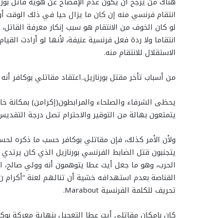
هناك من يرجح أن يكون عدم الإفصاح عن هوية قاتل بورن
انتقام فرنسي منه إن كان ما يزال حيا في ذلك الوقت أو 
لو كان الخوف من الانتقام هو سبب إنكار معرفة القات
انتقاما ولا ردة فعل فرنسية عنيفة، لأنها لو أرادت القي
الاستقلال للانتقام منه.
من أسباب تأخر مقتل بورنازيل..اعتقاد مقاتلي بوكافر أنه 
يحظى الشرفاء والصلحاء والمرابطون(إكرامن) بمكانة 
يتمتعون بهالة من التوقير والاحترام تصل درجة التقديس
ولأن الأمر كذلك، فإن مقاتلي بوكافر حسب ما ذكره لحس
يتجنبون قتل الضابط الفرنسي بورنازيل الذي كان يرتدي
الحرب، وهو ما جعل أيت عطا يتوهمون أنه وولي صالح، 
القناصة بعدم استهدافه خشية أن تنالهم لعنة “أكرام ن إ
تحريف للكلمة الفرنسية Marabout.
كان بإمكان مقاتلي أيت عطا التعجيل بنهاية معركة بوكا