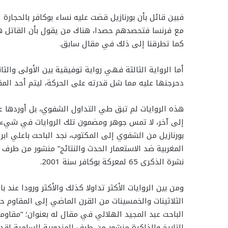
فبين قائل بأن بورنازيل قضت عليه نساء بوكافر بالحجارة
مع فرنسا فتحصدهم حصدا، هناك من يقول بأن القاتل 
كما تطرقنا إلى ذلك في مقال سابق.
أما الرواية الثالثة فهي رواية توفيقية بين الأولى والثا
دحرجنها عليه مما شل قدرته على الحركة، ليتم أحد المقا
هذه الروايات لم تبق طي التداول الشفوي، بل أوردها 
إلى آخر، لا تمس جوهر ومضمون تلك الروايات في شيء، وم
بورنازيل من الشفوي إلى المكتوب، نجد الباحث باعلي ابرا
المغربية ضد الاستعمار الحدث والنتائج” منشور من طرف 
نشرة الذكرى 65 لمعركة بوكافر سنة 2001.
ومن بين الروايات الأكثر تداولا كذلك والأكثر ورودا عند
الثلاثينات والخمسينات من القرن الماضي إلى المقاوم 
التاريخ والذاكرة منشور من طرف المندوبية السامية لق