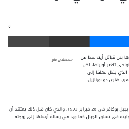
0
ر
ماسنجر
مشاركة عبر البريد
طباعة
رت رحاها بين قبائل أيت عطا من
مصطفى ملو
حي تنغير أوزراها، لكن
ل الذي يظل معلقا إلى
رب هنري دو بورنازيل.
تتضارب الروايات بخصوص قاتل الضابط الفرنسي بورنازيل بجبل بوكافر في 28 فبراير 1933، والذي كان قبل ذلك يعتقد أن
يته في تسلق الجبال كما ورد في رسالة أرسلها إلى زوجته