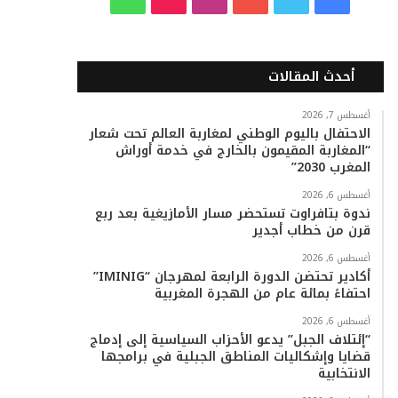
ي
و
و
ن
i
ا
س
ي
ت
س
k
ت
أحدث المقالات
ب
ت
ي
ت
T
س
أغسطس 7, 2026
الاحتفال باليوم الوطني لمغاربة العالم تحت شعار
و
ر
و
ق
o
ا
“المغاربة المقيمون بالخارج في خدمة أوراش
المغرب 2030”
ك
ب
ر
k
ب
أغسطس 6, 2026
ا
ندوة بتافراوت تستحضر مسار الأمازيغية بعد ربع
قرن من خطاب أجدير
م
أغسطس 6, 2026
أكادير تحتضن الدورة الرابعة لمهرجان “IMINIG”
احتفاءً بمائة عام من الهجرة المغربية
أغسطس 6, 2026
“إئتلاف الجبل” يدعو الأحزاب السياسية إلى إدماج
قضايا وإشكاليات المناطق الجبلية في برامجها
الانتخابية