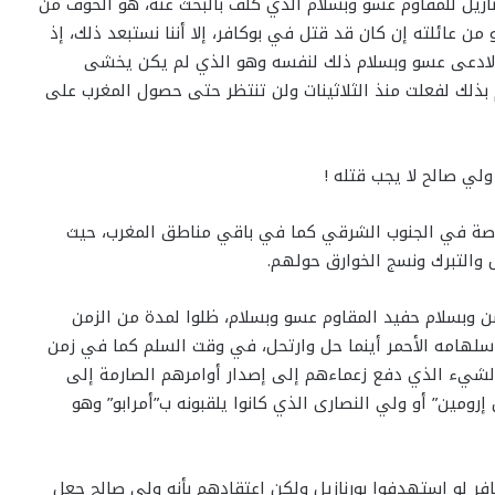
ازيل للمقاوم عسو وبسلام الذي كلف بالبحث عنه، هو الخوف من
من عائلته إن كان قد قتل في بوكافر، إلا أننا نستبعد ذلك، إذ
ل، لادعى عسو وبسلام ذلك لنفسه وهو الذي لم يكن يخشى
ام بذلك لفعلت منذ الثلاثينات ولن تنتظر حتى حصول المغرب على
ولي صالح لا يجب قتله !
خاصة في الجنوب الشرقي كما في باقي مناطق المغرب، حيث
 والتبرك ونسج الخوارق حولهم.
ن وبسلام حفيد المقاوم عسو وبسلام، ظلوا لمدة من الزمن
 سلهامه الأحمر أينما حل وارتحل، في وقت السلم كما في زمن
الشيء الذي دفع زعماءهم إلى إصدار أوامرهم الصارمة إلى
رومين” أو ولي النصارى الذي كانوا يلقبونه ب”أمرابو” وهو
فر لو استهدفوا بورنازيل ولكن اعتقادهم بأنه ولي صالح جعل