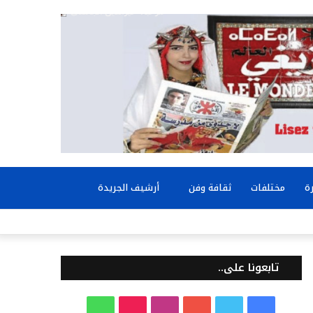
بحث
ة
مختلفات
ثقافة وفن
أرشيف الجريدة
عن
تابعونا على..
ف
ت
ي
ا
T
و