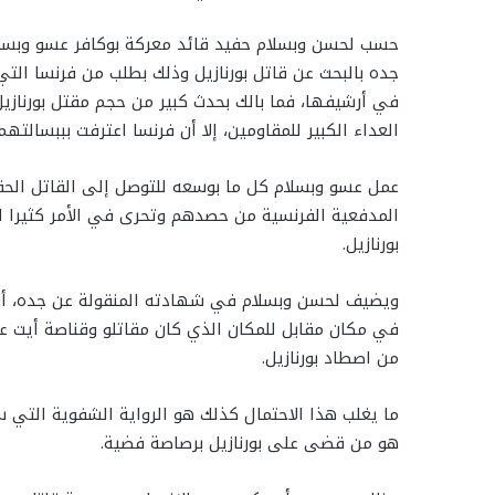
حسب لحسن وبسلام حفيد قائد معركة بوكافر عسو وبسلام،
جده بالبحث عن قاتل بورنازيل وذلك بطلب من فرنسا الت
في أرشيفها، فما بالك بحدث كبير من حجم مقتل بورناز
العداء الكبير للمقاومين، إلا أن فرنسا اعترفت بببسالت
عمل عسو وبسلام كل ما بوسعه للتوصل إلى القاتل الحقي
المدفعية الفرنسية من حصدهم وتحرى في الأمر كثيرا 
بورنازيل.
ويضيف لحسن وبسلام في شهادته المنقولة عن جده، أن ا
في مكان مقابل للمكان الذي كان مقاتلو وقناصة أيت ع
من اصطاد بورنازيل.
ما يغلب هذا الاحتمال كذلك هو الرواية الشفوية التي س
هو من قضى على بورنازيل برصاصة فضية.