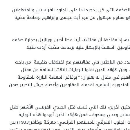
 الضخمة التي كن يدحرجنها على الجنود الفرنسيين والمتعاونين
هو مقاوم مجهول من فرع أيت عيسى وابراهيم برصاصة فضية
نية، إذ مفادها أن مقاتلات أيت عطا أصبن بورنازيل بحجارة ضخمة
ومين المهمة بالإجهاز عليه برصاصة فضية أردته قتيلا.
عدد من الباحثين في مقالاتهم مع اختلافات طفيفة من باحث
ن هؤلاء الذين نقلوا الروايات الثلاث السالفة عن مقتل
هيم في مقال له بعنوان؛ ” بوغافر المعلمة البارزة للمقاومة
المندوبية السامية لقدماء المقاومين وأعضاء جيش التحرير ضمن
 باحثين آخرين، تلك التي تنسب قتل الجندي الفرنسي الأشهر خلال
حساين وعدي وسخوف، فمن هؤلاء الذين أوردوا هذه الرواية
الباحث عبد المجيد الهلالي في مقال له بعنوان؛ “مقاومة الجنوب الشرقي للمستعمر الفرنسي: معركة بوكافر(1933) بين
دماء المقاومين وأعضاء جيش التحرير ضمن ندوة موسومة ب “دور