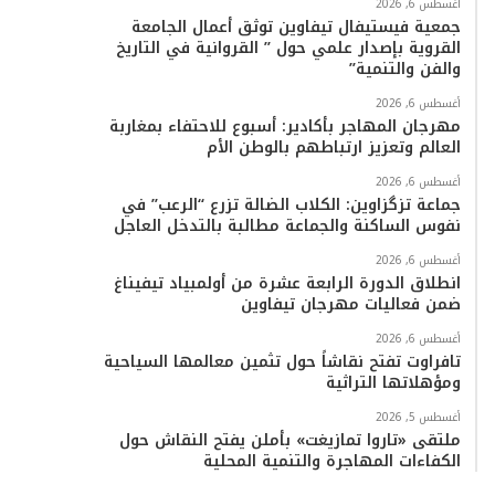
أغسطس 6, 2026
جمعية فيستيفال تيفاوين توثق أعمال الجامعة
القروية بإصدار علمي حول ” القروانية في التاريخ
والفن والتنمية”
أغسطس 6, 2026
مهرجان المهاجر بأكادير: أسبوع للاحتفاء بمغاربة
العالم وتعزيز ارتباطهم بالوطن الأم
أغسطس 6, 2026
جماعة تزگزاوين: الكلاب الضالة تزرع “الرعب” في
نفوس الساكنة والجماعة مطالبة بالتدخل العاجل
أغسطس 6, 2026
انطلاق الدورة الرابعة عشرة من أولمبياد تيفيناغ
ضمن فعاليات مهرجان تيفاوين
أغسطس 6, 2026
تافراوت تفتح نقاشاً حول تثمين معالمها السياحية
ومؤهلاتها التراثية
أغسطس 5, 2026
ملتقى «تاروا تمازيغت» بأملن يفتح النقاش حول
الكفاءات المهاجرة والتنمية المحلية