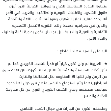
متجاوزا الحدود السياسية للدول والقوانين الدولية التي أقرت
حقوق الشعوب والاقليات القومية والطائفية، والغريب في الأمر
أنه يحدد معايير تمايز الشعوب وهويتها بثالوث اللغة والثقافة
والدين في جغرافية محددة وتلك الهوية لاتتحمل التعددية
الثقافية واللغوية والدينية ، بل يجب ان تكون بصورة اذابة واحتواء
والغاء الاخر .
الرد على السيد مهند القاطع :
★- العروبة لم ولن تكون خياراً او قدراً للشعب الكوردي كما لم
تكن كذلك الفارسية والعثمانية اللتان احتلتا كوردستان لعدة قرون
من الزمن ولم تلقيا الا المقاومة بكل اشكالها وانهارت
امبراطوريتهما وتم استجماع ماتبقى منهم في دول لها حدود
سياسية مصطنعه وبقي الشعب الكوردي اقوى من كل محاولات
الاذابة والصهر.
وماحققه الكورد من انجازات في مجال التعدد الثقافي