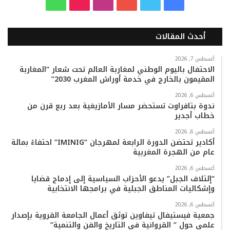
ف
ت
ي
ا
T
و
ي
و
و
ن
i
ا
أحدث المقالات
س
ي
ت
س
k
ت
ب
ت
ي
ت
T
س
أغسطس 7, 2026
الاحتفال باليوم الوطني لمغاربة العالم تحت شعار “المغاربة
المقيمون بالخارج في خدمة أوراش المغرب 2030”
و
ر
و
ق
o
ا
أغسطس 6, 2026
ك
ب
ر
k
ب
ندوة بتافراوت تستحضر مسار الأمازيغية بعد ربع قرن من
خطاب أجدير
ا
أغسطس 6, 2026
م
أكادير تحتضن الدورة الرابعة لمهرجان “IMINIG” احتفاءً بمائة
عام من الهجرة المغربية
أغسطس 6, 2026
“إئتلاف الجبل” يدعو الأحزاب السياسية إلى إدماج قضايا
وإشكاليات المناطق الجبلية في برامجها الانتخابية
أغسطس 6, 2026
جمعية فيستيفال تيفاوين توثق أعمال الجامعة القروية بإصدار
علمي حول ” القروانية في التاريخ والفن والتنمية”