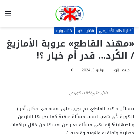
بحث
الق
عن
أخبار العالم الأمازيغي
قضايا الكرد
كتاب وآراء
«مهند القاطع» عروبة الأمازيغ
/ الكُرد… قدر أم خيار ؟!
منتصر إثري
يوليو 3, 2024
0
بلال عتي/كاتب كوردي
يتسائل مهند القاطع، ثم يجيب على نفسه في مكان أخر (
الهوية لأي شعب ليست مسألة عرقية كما تخيلها النازيون
والصهاينة! إنما هي مسألة تعبر عن نفسها من خلال تراكمات
حضارية وثقافية ولغوية وقيمية .)