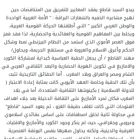
يبدو السيد قاطع يفقد المعايير للتفريق بين المتناقضات حين
تهيج مشاعره الخفيه بالشعارات البراقة : ” الأمة العربية الواحدة
والوطن العربي الكبير ” التي أطلقتها الحركة القومية العربية،
ويخلط بين المفاهيم القومية والعقائدية والحضارية، لذا فقد قفز
فوق العصر الأموي الذي استمد من النظام البيزنطي نمط وشكل
الحكم وأغرق الاسلام والعروبة في مستنقع الجريمة، ويحاول/
مهند القاطع / أن يجعل الحقبة العباسية كبداية لمشاركة الكورد
والامازيغ في تكوين الهوية الحضارية والبعد الثقافي العربي في
الشام ومصر والعراق وبلاد المغرب . أما الحقائق التاريخية تثبت
بأن تلك الحقبة وخاصة العهد الأيوبي كانت بمثابة إعادة الاعتبار (
للدولة الاسلامية ) بكينونتها الثقافية المتعددة، أما في بلاد
المغرب فكان تمرد الأمازيغ على الثقافة الدخيلة بعد جلاء اهداف
الفتوحات التي كانت تغلف حقيقة الغزو ، ثم يعود السيد “قاطع”
في محاولة ثانية لخلق اصطفافات على اساس عقائدي اسلاموي
وعروبي وجغرافي، حيث لم ينكر وجود الكورد والأمازيغ والاقليات
العرقية والدينية، ولكنه يحاول صهرها بنفس البوتقة العنصرية
التي اسماها بالحامل الثقافي العربي والقيم الحضارية الاسلامية