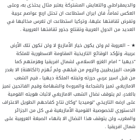
والديمقراطي والتعايش المشتركة يعتبر مثال يحتذى به، وعلى
العكس تماماً، فان ايران استطاعت ان تحتل اربع عواصم عربية
وتفرض ثقافتها عليها، وتركيا استطاعت ان تغرس مخالبها في
العديد من الدول العربية وتقتلع جذور ثقافتها العروبية .
★ – العروبة لم ولن يكون خيار الأمازيغ لا ولن تكون تلك الأرض
عربية، وتؤكد الوقائع التاريخية المقاومة الاسطورية للملكة
“ديهيا ” امام الغزو الاسلامي لشمال افريقيا وهزمتهم كما
هزمت البيزيطيين والروم من قبلهم، ولم تُهزم (الكاهنة) الا بغدر
من قبل اسير عربي حررته وتبنته الملكة ديهيا ، قيم الشعب
الامازيغي تميز بالشجاعة والمروءة والشهامة وقيم الفاتحين تميز
بالغدر، لم يتوقف نضال الشعب الامازيغي لاثبات هويته القومية
على ارضه التاريخي “نوميديا “وكان نتاج كفاحهم الطويل الاعتراف
الدستوري للخصوصية القومية الأمازيغية في كل من الجزائر
والمغرب، ولن يتوقف هذا النضال الا بانهاء الصبغة العروبية على
شمال افريقيا .