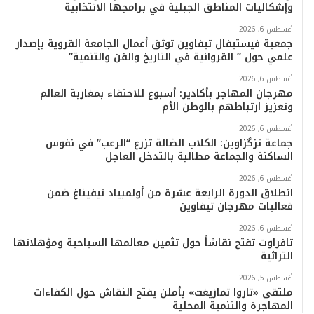
وإشكاليات المناطق الجبلية في برامجها الانتخابية
أغسطس 6, 2026
جمعية فيستيفال تيفاوين توثق أعمال الجامعة القروية بإصدار
علمي حول ” القروانية في التاريخ والفن والتنمية”
أغسطس 6, 2026
مهرجان المهاجر بأكادير: أسبوع للاحتفاء بمغاربة العالم
وتعزيز ارتباطهم بالوطن الأم
أغسطس 6, 2026
جماعة تزگزاوين: الكلاب الضالة تزرع “الرعب” في نفوس
الساكنة والجماعة مطالبة بالتدخل العاجل
أغسطس 6, 2026
انطلاق الدورة الرابعة عشرة من أولمبياد تيفيناغ ضمن
فعاليات مهرجان تيفاوين
أغسطس 6, 2026
تافراوت تفتح نقاشاً حول تثمين معالمها السياحية ومؤهلاتها
التراثية
أغسطس 5, 2026
ملتقى «تاروا تمازيغت» بأملن يفتح النقاش حول الكفاءات
المهاجرة والتنمية المحلية