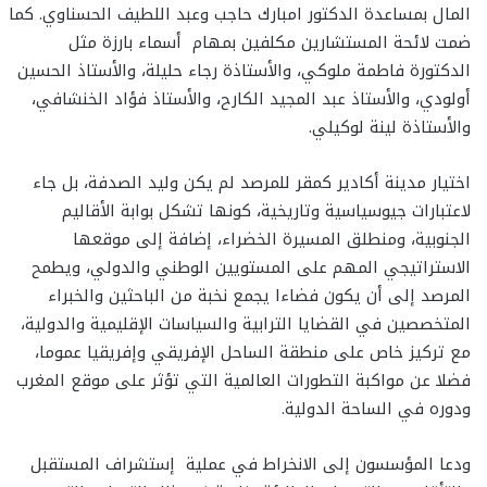
المال بمساعدة الدكتور امبارك حاجب وعبد اللطيف الحسناوي. كما
ضمت لائحة المستشارين مكلفين بمهام أسماء بارزة مثل
الدكتورة فاطمة ملوكي، والأستاذة رجاء حليلة، والأستاذ الحسين
أولودي، والأستاذ عبد المجيد الكارح، والأستاذ فؤاد الخنشافي،
والأستاذة لينة لوكيلي.
اختيار مدينة أكادير كمقر للمرصد لم يكن وليد الصدفة، بل جاء
لاعتبارات جيوسياسية وتاريخية، كونها تشكل بوابة الأقاليم
الجنوبية، ومنطلق المسيرة الخضراء، إضافة إلى موقعها
الاستراتيجي المهم على المستويين الوطني والدولي، ويطمح
المرصد إلى أن يكون فضاءا يجمع نخبة من الباحثين والخبراء
المتخصصين في القضايا الترابية والسياسات الإقليمية والدولية،
مع تركيز خاص على منطقة الساحل الإفريقي وإفريقيا عموما،
فضلا عن مواكبة التطورات العالمية التي تؤثر على موقع المغرب
ودوره في الساحة الدولية.
ودعا المؤسسون إلى الانخراط في عملية إستشراف المستقبل