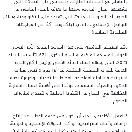
والتأقلم مع التحديات الطارئة، خاصة في ظل التحولات التي
يشهدها مجال الحروب، ومنها ما يعرف بالجيل الخامس من
الحروب أو “الحروب الهجينة”، التي تعتمد على التكنولوجيا، وسائل
التواصل الإجتماعي، والحرب الإلكترونية أكثر من المواجهات
التقليدية المباشرة.
وقد استحضر القائمون على هذا المولود الجديد الأمر اليومي
للقوات المسلحة الملكية بمناسبة الذكرى الـ67 لتأسيسها سنة
2023، الذي وجهه الملك القائد الأعلى ورئيس أركان الحرب
العامة للقوات المسلحة الملكية، قد أبرز ضرورة تبني مقاربة
استراتيجية شاملة لمواجهة المخاطر والتحديات، وضرورة تضافر
الجهود والتعبئة المستمرة، مؤكداً على أهمية اعتماد المقاربة
العقلانية في الدفاع عن القضايا الوطنية والتصدي لمناورات
الخصوم.
فالعمل الأكاديمي يجب أن يكون في خدمة الوطن، عبر إنتاج
دراسات وأبحاث استراتيجية تواكب التحولات الإقليمية والدولية،
وتساهم في دعم موقع المغرب كفاعل محوري في المنطقة.