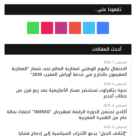
تابعونا على..
ف
ت
ي
ا
T
و
ي
و
و
ن
i
ا
أحدث المقالات
س
ي
ت
س
k
ت
ب
ت
ي
ت
T
س
أغسطس 7, 2026
الاحتفال باليوم الوطني لمغاربة العالم تحت شعار “المغاربة
المقيمون بالخارج في خدمة أوراش المغرب 2030”
و
ر
و
ق
o
ا
أغسطس 6, 2026
ك
ب
ر
k
ب
ندوة بتافراوت تستحضر مسار الأمازيغية بعد ربع قرن من
خطاب أجدير
ا
أغسطس 6, 2026
م
أكادير تحتضن الدورة الرابعة لمهرجان “IMINIG” احتفاءً بمائة
عام من الهجرة المغربية
أغسطس 6, 2026
“إئتلاف الجبل” يدعو الأحزاب السياسية إلى إدماج قضايا