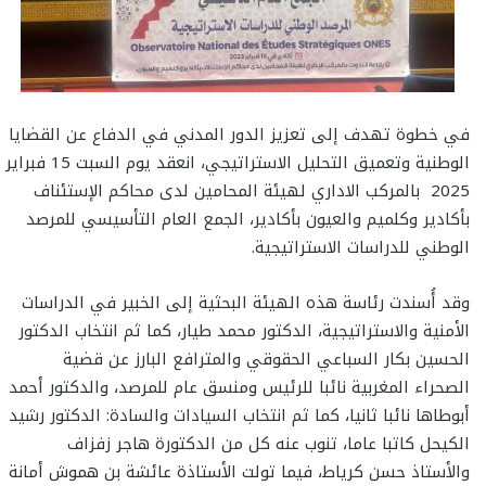
في خطوة تهدف إلى تعزيز الدور المدني في الدفاع عن القضايا
الوطنية وتعميق التحليل الاستراتيجي، انعقد يوم السبت 15 فبراير
2025 بالمركب الاداري لهيئة المحامين لدى محاكم الإستئناف
بأكادير وكلميم والعيون بأكادير، الجمع العام التأسيسي للمرصد
الوطني للدراسات الاستراتيجية.
وقد أُسندت رئاسة هذه الهيئة البحثية إلى الخبير في الدراسات
الأمنية والاستراتيجية، الدكتور محمد طيار، كما ثم انتخاب الدكتور
الحسين بكار السباعي الحقوقي والمترافع البارز عن قضية
الصحراء المغربية نائبا للرئيس ومنسق عام للمرصد، والدكتور أحمد
أبوطاها نائبا ثانيا، كما ثم انتخاب السيادات والسادة: الدكتور رشيد
الكيحل كاتبا عاما، تنوب عنه كل من الدكتورة هاجر زفزاف
والأستاذ حسن كرياط، فيما تولت الأستاذة عائشة بن هموش أمانة