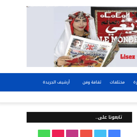
بحث
ة
مختلفات
ثقافة وفن
أرشيف الجريدة
عن
تابعونا على..
ف
ت
ي
ا
T
و