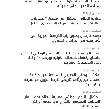
الصحراء المغربية ..كولومبيا تُغير موقفها وتعترف
بسيادة المغرب على صحرائه
أغسطس 8, 2026
مغاربة العالم.. الانتقال من منطق “التحويلات
المالية” إلى وضعية الشريك الاقتصادي الفاعل
أغسطس 7, 2026
محمد فارسي يطرق باب الترجمة الفورية إلى
الأمازيغية في البرلمان المغربي
أغسطس 7, 2026
العبور إلى سبتة ومليلية.. المجلس الوطني لحقوق
الإنسان يكشف خلاصاته الأولية ويرصد 14 وفاة
وفق المعطيات المغربية
أغسطس 7, 2026
المكتب الوطني المغربي للسياحة يعزز جاذبية
الجهات عبر برنامج تاريخي للربط الجوي مع شركة
“رايان إير”
أغسطس 7, 2026
الاحتفال باليوم الوطني لمغاربة العالم تحت شعار
“المغاربة المقيمون بالخارج في خدمة أوراش
المغرب 2030”