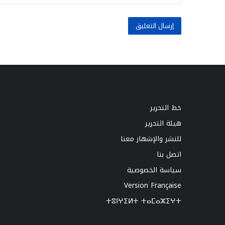
خط التحرير
هيئة التحرير
للنشر والإشهار معنا
اتصل بنا
سياسة الخصوصية
Version Française
ⵜⵓⵏⵖⵉⵍⵜ ⵜⴰⵎⴰⵣⵉⵖⵜ