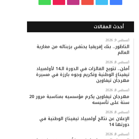
ي
و
و
ن
i
ا
س
ي
ت
س
k
ت
أحدث المقالات
ب
ت
ي
ت
T
س
أغسطس 9, 2026
الناظور.. بنك إفريقيا يحتفي بزبنائه من مغاربة
و
ر
و
ق
o
ا
العالم
ك
ب
ر
k
ب
أغسطس 8, 2026
أملن.. تتويج الفائزات في الدورة الـ14 لأولمبياد
ا
تيفيناغ الوطنية وتكريم وجوه بارزة في مسيرة
مهرجان تيفاوين
م
أغسطس 8, 2026
مهرجان تيفاوين يكرم مؤسسيه بمناسبة مرور 20
سنة على تأسيسه
أغسطس 8, 2026
الإعلان عن نتائج أولمبياد تيفيناغ الوطنية في
دورتها 14
أغسطس 8, 2026