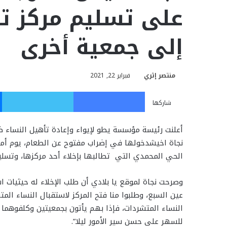
على تسليم مركز ت
إلى جمعية أخرى
منتصر إثري
فبراير 22, 2021
فيسبوك
تويت
شاركها
أعلنت رئيسة مؤسسة يطو لإيواء وإعادة تأهيل النساء ض
الحي المحمدي التي تطالبها بإخلاء أحد مركزها، وتسلي
وصرحت نجاة لموقع يا بلادي أن طلب الإخلاء له حيثيات اش
عين السبع، وطلبوا منا فتح المركز لاستقبال النساء المتش
النساء المتشردات، فإذا بهم يأتون بجمعيتين وكلفوهما بإ
للسهر على حسن سير الأمور ليلا”.