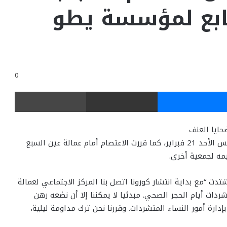
ابع لمؤسسة يطو
0
ر
ماسنجر
مشاركة عبر البريد
طباعة
حايا العنف
نجاة اخيشدخولها في إضراب مفتوح عن الطعام، يوم أمس الأحد 21 فبراير، كما قررت الاعتصام أمام عمالة عين السبع
مه لجمعية أخرى.
تدت “مع بداية انتشار كورونا اتصل بنا المركز الاجتماعي لعمالة
ردات أيام الحجر الصحي. مبدئيا لا يمكننا إلا أن نضعه رهن
دارة أمور النساء المتشردات. وقررنا نحن ترك مداومة ليلية،