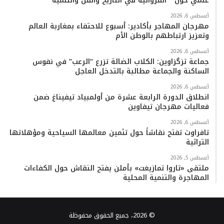
علمي حول ” القروانية في التاريخ والفن والتنمية”
أغسطس 6, 2026
مهرجان المهاجر بأكادير: أسبوع للاحتفاء بمغاربة العالم
وتعزيز ارتباطهم بالوطن الأم
أغسطس 6, 2026
جماعة تزگزاوين: الكلاب الضالة تزرع “الرعب” في نفوس
الساكنة والجماعة مطالبة بالتدخل العاجل
أغسطس 6, 2026
انطلاق الدورة الرابعة عشرة من أولمبياد تيفيناغ ضمن
فعاليات مهرجان تيفاوين
أغسطس 6, 2026
تافراوت تفتح نقاشاً حول تثمين معالمها السياحية ومؤهلاتها
التراثية
أغسطس 5, 2026
ملتقى «تاروا تمازيغت» بأملن يفتح النقاش حول الكفاءات
المهاجرة والتنمية المحلية
© 2026، جميع الحقوق محفوظة