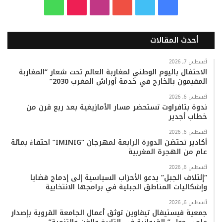
ف
ت
ي
ا
T
و
ي
و
و
ن
i
ا
أحدث المقالات
س
ي
ت
س
k
ت
ب
ت
ي
ت
T
س
أغسطس 7, 2026
الاحتفال باليوم الوطني لمغاربة العالم تحت شعار “المغاربة
المقيمون بالخارج في خدمة أوراش المغرب 2030”
و
ر
و
ق
o
ا
أغسطس 6, 2026
ك
ب
ر
k
ب
ندوة بتافراوت تستحضر مسار الأمازيغية بعد ربع قرن من
خطاب أجدير
ا
أغسطس 6, 2026
م
أكادير تحتضن الدورة الرابعة لمهرجان “IMINIG” احتفاءً بمائة
عام من الهجرة المغربية
أغسطس 6, 2026
“إئتلاف الجبل” يدعو الأحزاب السياسية إلى إدماج قضايا
وإشكاليات المناطق الجبلية في برامجها الانتخابية
أغسطس 6, 2026
جمعية فيستيفال تيفاوين توثق أعمال الجامعة القروية بإصدار