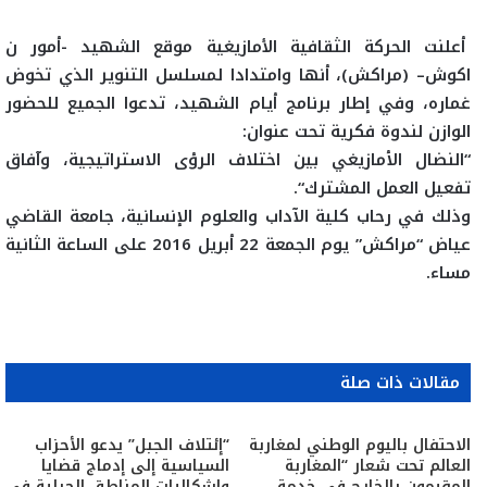
أعلنت الحركة الثقافية اﻷمازيغية موقع الشهيد -أمور ن
اكوش
–
(مراكش)، أنها وامتدادا لمسلسل التنوير الذي تخوض
غماره، وفي إطار برنامج أيام الشهيد، تدعوا الجميع للحضور
الوازن لندوة فكرية تحت عنوان
:
“
النضال الأمازيغي بين اختلاف الرؤى الاستراتيجية، وآفاق
تفعيل العمل المشترك
“
.
وذلك في رحاب كلية الآداب والعلوم الإنسانية، جامعة القاضي
عياض “مراكش” يوم الجمعة 22 أبريل 2016 على الساعة الثانية
مساء.
مقالات ذات صلة
الاحتفال باليوم الوطني لمغاربة
“إئتلاف الجبل” يدعو الأحزاب
العالم تحت شعار “المغاربة
السياسية إلى إدماج قضايا
المقيمون بالخارج في خدمة
وإشكاليات المناطق الجبلية في