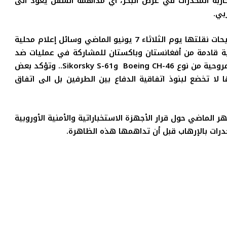
ربة المخدرات في عرض البحر، أي مداهمة السفن يعود الى
ربي
.
وكان وزير الخارجية الإسباني مانويل مارغايو في تصريحات نقلتها يوم الثلاثاء 7 يونيو الماضي وسائل إعلام محلية
كية قادمة من أفغانستان وباكستان للمشاركة في عمليات ضد
مروحية من نوع
Boeing CH-46
و
Sikorsky S-61..
وتؤكد بعض
 لا تخضع لبنوذ اتفاقية الدفاع بين الطرفين بل الى اتفاق
، كتبت القدس العربي يوم 29 من الشهر الماضي حول قرار الأجهزة الاستخباراتية والأمنية الأوروبية
خدرات بالإرهاب قبل أن تداهمها هذه الظاهرة
.