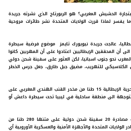
تجارة الحشيش المغربي؟ هو الربورتاج الذي نشرته جريدة
ا يفسر لماذا قررت الولايات المتحدة نشر طائرات مروحية
اري موقع من إيطاليا، عالجت جريدة نيويورك تايمز موضوع فرضية سيطرة
ى أن المحققين الإيطاليين اعتادوا على أن المهربين كانوا
لمغرب نحو جنوب اسبانيا، لكن العثور على سفينة شحن دولي
ق الكلاسيكي للتهريب، مضيق جبل طارق، جعل جرس الخطر
وكل شيء بدأ يوم 12 أبريل 2013 عندما صادرت البحرية الإيطالية 15 طنا من مخدر القنب الهندي المغربي على
 متوجهة الى منطقة ساحلية في ليبيا تحت سيطرة داعش أو
وتؤكد الجريدة أنه خلال الثلاث سنوات الأخيرة جرت مصادرة 20 سفينة شحن دولية على متنها 280 طنا من
 الولايات المتحدة والأجهزة الأمنية والعسكرية الأوروبية أي