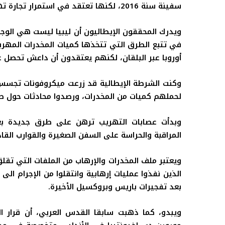
سفينة سنة 2016، لكنها تعتقد في استمرار تجارة تهريب المخدرات
ويدرك المحققون الإيطاليون أن ليبيا ليست هي الوج
في تتبع الطرق التي تتخذها كميات المخدرات المهرب
أوروبا عبر البلقان، لكنهم يعتقدون أن داعش تحصل
وكنت الشرطة الإيطالية قد زرعت ميكروفونات تجس
لحملهم كميات من المخدرات، ورصدوا محادثات حول ط
وبدأت عصابات التهريب ترهن على طرق جديدة بع
المراقبة والحراسة على السفن الصغيرة والقوارب الق
ويعتبر ملف المخدرات والإرهاب من الملفات التي تقلق
الذين نفذوا عمليات إرهابية وانتقلوا من الإجرام ال
بعد تفجيرات باريس وبروكسيل الأخيرة
.