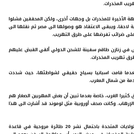
.
هة الأخيرة للمخدرات بل وجهات أخرى، ولكن المحققين فشلوا
ة لاحقا، ويبقى الاعتقاد هو وصولها الى مصر ثم نقلها الى
 على ضرائب تفرضها على طرق التهريب
.
س في زنازن طاقم سفينة للشحن الدولي ألقي القبض عليهم
رق تهريب المخدرات
.
دما قامت اسبانيا بسياج حقيقي لشواطئها، حيث شددت
ادمة من شمال المغرب
.
 كثيرا الغرب، خاصة بعدما تبين أن بعض المهربين الصغار هم
ى الإرهاب. وكانت صحف أوروبية مثل لوموند قد أشارت الى هذا
ويبدو، كما ذهبت سابقا القدس العربي، أن قرار الولايات المتحدة باحتمال نشر 20 طائرة مروحية في قاعدة