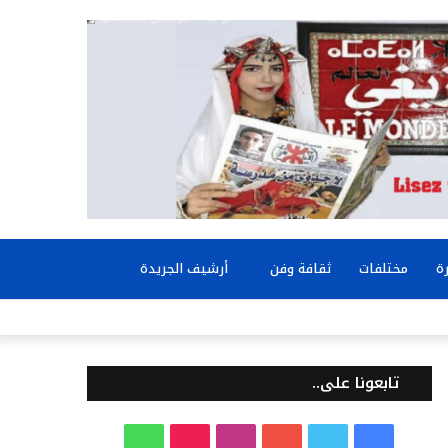
بحث
ة
مختلفات
ثقافة وفن
أرشيف الجريدة
عن
تابعونا على..
ف
ت
ي
ا
T
و