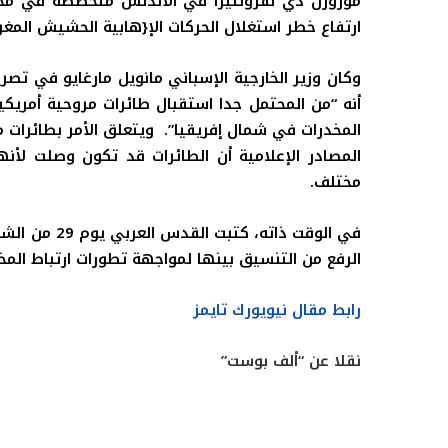
مورورن دي لفرونتيرا في الأندلس متخصصة في محا
ارتفاع خطر استغلال الحركات الإ{هابية الحشيش المغ
أنه “من المحتمل جدا استقبال طائرات مروحية أمري
المخدرات في شمال إفريقيا”. ويتعلق الأمر بطائرات 
المصادر الإعلامية أن الطائرات قد تكون وصلت لأنها
مختلف
.
في الوقت ذاته
الرفع من التنسيق بينها لمواجهة تطورات ارتباط الم
رابط مقال نيويورك تايمز
نقلا عن “ألف بوست”