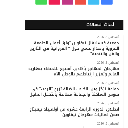
ي
و
و
ن
i
ا
س
ي
ت
س
k
ت
أحدث المقالات
ب
ت
ي
ت
T
س
أغسطس 6, 2026
جمعية فيستيفال تيفاوين توثق أعمال الجامعة
و
ر
و
ق
o
ا
القروية بإصدار علمي حول ” القروانية في التاريخ
والفن والتنمية”
ك
ب
ر
k
ب
أغسطس 6, 2026
ا
مهرجان المهاجر بأكادير: أسبوع للاحتفاء بمغاربة
العالم وتعزيز ارتباطهم بالوطن الأم
م
أغسطس 6, 2026
جماعة تزگزاوين: الكلاب الضالة تزرع “الرعب” في
نفوس الساكنة والجماعة مطالبة بالتدخل العاجل
أغسطس 6, 2026
انطلاق الدورة الرابعة عشرة من أولمبياد تيفيناغ
ضمن فعاليات مهرجان تيفاوين
أغسطس 6, 2026