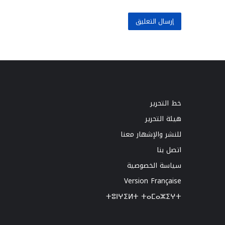
خط التحرير
هيئة التحرير
للنشر والإشهار معنا
اتصل بنا
سياسة الخصوصية
Version Française
ⵜⵓⵏⵖⵉⵍⵜ ⵜⴰⵎⴰⵣⵉⵖⵜ