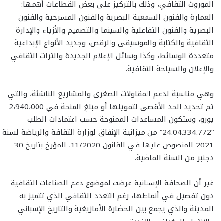
الموروث الثقافي، وذلك بالتركيز على بعض القطاعات أهمها:
العمارة والفنون السمعية البصرية والفنون المسرحية والفنون
البصرية والفنون التفاعلية والسينما والتصميم والأزياء والإدارة
الثقافية والكتابة والموسيقى والرقص، وجديد الأنواع الإبداعية
متعددة الوسائط، وكذا وسائل الإعلام الجديدة والتراث الثقافي
والإعلان والسياحة الثقافية.
وهي مناسبة لدعم المقاولات الصغرى والمشاريع الناشئة، والتي
تم تحديد الحد الأقصى لتمويلها أو مبلغ المنحة في 2،940،000
يورو، وستكون المساعدات الممنوحة حسب اعتمادات الطلب
“24.04.334.772” من ميزانية الإنفاق لوزارة الثقافة والرياضة لسنة
2021 المنصوص عليها في القانون 11/2020، المؤرخ بتاريخ 30
دجنبر من السنة الماضية.
غير أن الصحافة الإسبانية عرضت لموضوع دعم الصناعات الثقافية
دون تفصيل في أنماطها، رغم التعدد الثقافي الذي تتميز به
المدينة والذي يجمع بين الحضارة الأمازيغية والتاريخ الإسباني