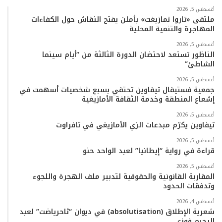
ب
ت
ي
ت
T
س
أغسطس 5, 2026
ملتقى «تاروا تمازيغت» بأملن يفتح النقاش حول الكفاءات
المهاجرة والتنمية المحلية
و
ر
و
ق
o
ا
أغسطس 5, 2026
ك
ب
ر
k
ب
الناظور تستعد لاحتضان الدورة الثالثة من “أيام سينما
الشاطئ”
ا
أغسطس 5, 2026
م
جمعية فستيفال تيفاوين تحتفي بسبع شخصيات أسهمت في
إشعاع المنطقة وخدمة الثقافة الأمازيغية
أغسطس 5, 2026
تيفاوين يكرّم مبدعات الزي الأمازيغي في تافراوت
أغسطس 5, 2026
قراءة في رواية “إيطانيا” لعبد الواحد حنو
أغسطس 5, 2026
المقاربة القانونية والحقوقية لتدبير ملف الهجرة واللجوء
وتدفقات الحدود
أغسطس 4, 2026
شعرية الإطلاق (absolutisation) في ديوان “ثاحرياضت” لعبد
الرحيم فوزي