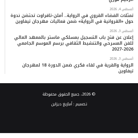
أغسطس 4, 2026
تمثلات الفضاء القروي في الرواية.. أملن-تافراوت تحتضن ندوة
حول «القروانية في الرواية» ضمن فعاليات مهرجان تيفاوين
أغسطس 3, 2026
إعلان عن فتح باب التسجيل بمسلكي ماستر بالمعهد العالي
للفن المسرحي والتنشيط الثقافي برسم الموسم الجامعي
2026-2027
أغسطس 3, 2026
الرواية والقرية في لقاء فكري ضمن الدورة 18 لمهرجان
تيفاوين
© 2026، جميع الحقوق محفوظة
تصميم :
أمازيغ ديزاين
فيسبوك
تويتر
يوتيوب
انستقرام
TikTok
واتساب
تويتر
فيسبوك
ماسنجر
ماسنجر
واتساب
تيلقرام