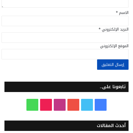
الاسم
*
البريد الإلكتروني
*
الموقع الإلكتروني
تابعونا على..
ف
ت
ي
ا
T
و
ي
و
و
ن
i
ا
أحدث المقالات
س
ي
ت
س
k
ت