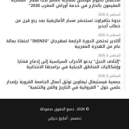
الاحتفال باليوم الوطني لمغاربة العالم تحت شعار “المغاربة
المقيمون بالخارج في خدمة أوراش المغرب 2030”
أغسطس 6, 2026
ندوة بتافراوت تستحضر مسار الأمازيغية بعد ربع قرن من
خطاب أجدير
أغسطس 6, 2026
أكادير تحتضن الدورة الرابعة لمهرجان “IMINIG” احتفاءً بمائة
عام من الهجرة المغربية
أغسطس 6, 2026
“إئتلاف الجبل” يدعو الأحزاب السياسية إلى إدماج قضايا
وإشكاليات المناطق الجبلية في برامجها الانتخابية
أغسطس 6, 2026
جمعية فيستيفال تيفاوين توثق أعمال الجامعة القروية بإصدار
علمي حول ” القروانية في التاريخ والفن والتنمية”
© 2026، جميع الحقوق محفوظة
تصميم :
أمازيغ ديزاين