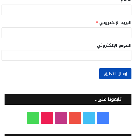
*
البريد الإلكتروني
*
الموقع الإلكتروني
تابعونا على..
ف
ت
ي
ا
T
و
ي
و
و
ن
i
ا