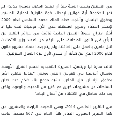
في السنتين ونصف السنة منذ أن اعتمد المغرب دستورا جديدا، لم
تقر الحكومة أية قوانين لإعطاء قوة قانونية لحماية الدستور
وحقوق الإنسان. وأنتجت خطة الملك محمد السادس لعام 2009
لإصلاح القضاء وتعزيز استقلاله حتى الآن، توصيات لجنة عليا لا
أكثر. لاتزال عقوبة السجن الخاصة قائمة في جرائم التعبير عن
الرأي في قانون الصحافة، على الرغم من تعهد وزير الاتصالات
قبل عامين بالعمل على إلغائها. ولم يتم بعد اعتماد مشروع قانون
لعام 2006 الذي من شأنه أن يحمي لأول مرة العمال المنزليين
.
قالت سارة ليا ويتسن، المديرة التنفيذية لقسم الشرق الأوسط
وشمال أفريقيا في هيومن رايتس ووتش: “عندما يتعلق الأمر
بحقوق الإنسان، فإن المغرب يشبه موقع بناء ضخم حيث تعلن
السلطات عن مشروعات كبرى مع كثير من الحديث والوعود، ولكن
بعد ذلك تماطل في الانتهاء من أعمال البناء
“.
في التقرير العالمي 2014، وهي الطبعة الرابعة والعشرون من
هذا التقرير السنوي، الصادر هذا العام في 667 صفحة، قامت