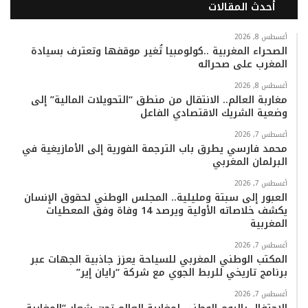
أحدث المقالات
س
ي
ت
س
k
ت
ب
ت
ي
ت
T
س
أغسطس 8, 2026
الصحراء المغربية ..كولومبيا تُغير موقفها وتعترف بسيادة
المغرب على صحرائه
و
ر
و
ق
o
ا
أغسطس 8, 2026
ك
ب
ر
k
ب
مغاربة العالم.. الانتقال من منطق “التحويلات المالية” إلى
وضعية الشريك الاقتصادي الفاعل
ا
أغسطس 7, 2026
م
محمد فارسي يطرق باب الترجمة الفورية إلى الأمازيغية في
البرلمان المغربي
أغسطس 7, 2026
العبور إلى سبتة ومليلية.. المجلس الوطني لحقوق الإنسان
يكشف خلاصاته الأولية ويرصد 14 وفاة وفق المعطيات
المغربية
أغسطس 7, 2026
المكتب الوطني المغربي للسياحة يعزز جاذبية الجهات عبر
برنامج تاريخي للربط الجوي مع شركة “رايان إير”
أغسطس 7, 2026