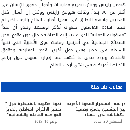
هيومن رايتس ووتش بتقييم ممارسات وأحوال حقوق الإنسان في
أكثر من 90 بلداً. وقالت هيومن رايتس ووتش إن أعمال قتل
المدنيين واسعة النطاق في سوريا أصابت العالم بالرعب لكن لم
يتخذ القادة العالميون خطوات تُذكر لوقفها. ويبدو أن مبدأ
“مسؤولية الحماية” الذي عادت إليه الحياة قد حال دون وقوع بعض
الفظائع الجماعية في أفريقيا. وقامت قوى الأغلبية التي تتبوأ
السلطة في مصر وفي دول أخرى بقمع المعارضة وحقوق
الأقليات. وتردد صدى ما كشف عنه إدوارد سنودن حول برامج
التصنت الأمريكية في شتى أرجاء العالم
.
مقالات ذات صلة
دراسة.. استمرار الفجوة الأجرية
ندوة جهوية بالقنيطرة حول ”
بين الجنسين يعمق وضعية
تحفيز الالتزام المواطن وتعزيز
الهشاشة لدى النساء
المواطنة الفاعلة والشفافية”
أغسطس 30, 2025
يونيو 16, 2025