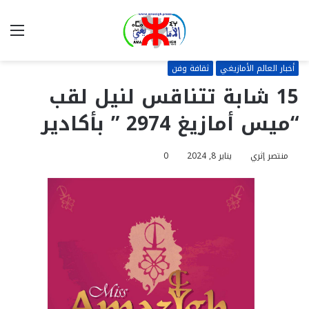
بحث
الق
عن
أخبار العالم الأمازيغي
ثقافة وفن
15 شابة تتناقس لنيل لقب
“ميس أمازيغ 2974 ” بأكادير
منتصر إثري
يناير 8, 2024
0