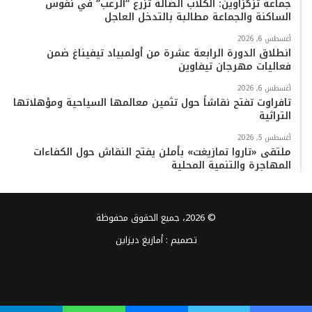
جماعة تزگزاوين: الكلاب الضالة تزرع “الرعب” في نفوس
الساكنة والجماعة مطالبة بالتدخل العاجل
أغسطس 6, 2026
انطلاق الدورة الرابعة عشرة من أولمبياد تيفيناغ ضمن
فعاليات مهرجان تيفاوين
أغسطس 6, 2026
تافراوت تفتح نقاشاً حول تثمين معالمها السياحية ومؤهلاتها
التراثية
أغسطس 5, 2026
ملتقى «تاروا تمازيغت» بأملن يفتح النقاش حول الكفاءات
المهاجرة والتنمية المحلية
© 2026، جميع الحقوق محفوظة
تصميم :
أمازيغ ديزاين
فيسبوك
تويتر
يوتيوب
انستقرام
TikTok
واتساب