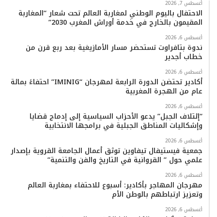
ب
ت
ي
ت
T
س
أغسطس 7, 2026
الاحتفال باليوم الوطني لمغاربة العالم تحت شعار “المغاربة
المقيمون بالخارج في خدمة أوراش المغرب 2030”
و
ر
و
ق
o
ا
أغسطس 6, 2026
ك
ب
ر
k
ب
ندوة بتافراوت تستحضر مسار الأمازيغية بعد ربع قرن من
خطاب أجدير
ا
أغسطس 6, 2026
م
أكادير تحتضن الدورة الرابعة لمهرجان “IMINIG” احتفاءً بمائة
عام من الهجرة المغربية
أغسطس 6, 2026
“إئتلاف الجبل” يدعو الأحزاب السياسية إلى إدماج قضايا
وإشكاليات المناطق الجبلية في برامجها الانتخابية
أغسطس 6, 2026
جمعية فيستيفال تيفاوين توثق أعمال الجامعة القروية بإصدار
علمي حول ” القروانية في التاريخ والفن والتنمية”
أغسطس 6, 2026
مهرجان المهاجر بأكادير: أسبوع للاحتفاء بمغاربة العالم
وتعزيز ارتباطهم بالوطن الأم
أغسطس 6, 2026