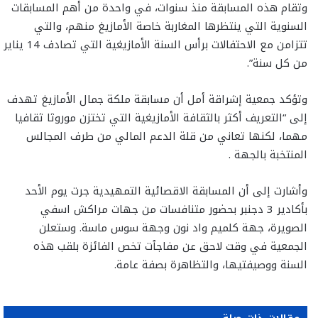
وتقام هذه المسابقة منذ سنوات، في واحدة من أهم المسابقات
السنوية التي ينتظرها المغاربة خاصة الأمازيغ منهم، والتي
تتزامن مع الاحتفالات برأس السنة الأمازيغية التي تصادف 14 يناير
من كل سنة”.
وتؤكد جمعية إشراقة أمل أن مسابقة ملكة جمال الأمازيغ تهدف
إلى “التعريف أكثر بالثقافة الأمازيغية التي تختزن موروثا ثقافيا
مهما، لكنها تعاني من قلة الدعم المالي من طرف المجالس
المنتخبة بالجهة .
وأشارت إلى أن المسابقة الاقصائية التمهيدية جرت يوم الأحد
بأكادير 3 دجنبر بحضور متنافسات من جهات مراكش اسفي
الصويرة، جهة كلميم واد نون وجهة سوس ماسة. وستعلن
الجمعية في وقت لاحق عن مفاجٱت تخص الفائزة بلقب هذه
السنة ووصيفتيها، والتظاهرة بصفة عامة.