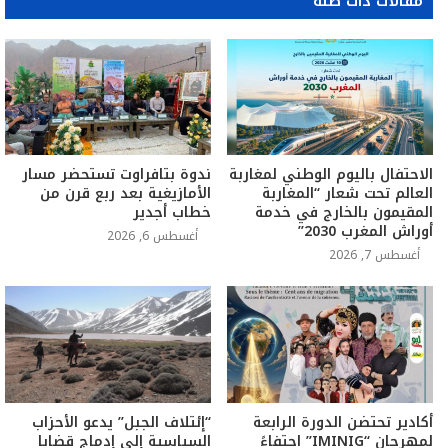
مقالات ذات صلة
الاحتفال باليوم الوطني لمغاربة
ندوة بتافراوت تستحضر مسار
العالم تحت شعار “المغاربة
الأمازيغية بعد ربع قرن من
المقيمون بالخارج في خدمة
خطاب أجدير
أوراش المغرب 2030”
أغسطس 6, 2026
أغسطس 7, 2026
أكادير تحتضن الدورة الرابعة
“إئتلاف الجبل” يدعو الأحزاب
لمهرجان “IMINIG” احتفاءً
السياسية إلى إدماج قضايا