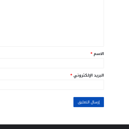
ل
ت
ع
ل
ي
ق
الاسم
*
*
البريد الإلكتروني
*