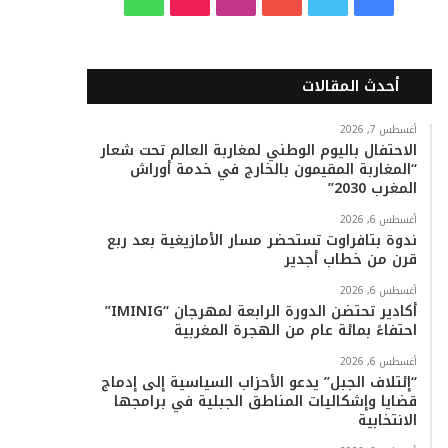
ي
و
و
ن
i
ا
س
ي
ت
س
k
ت
أحدث المقالات
ب
ت
ي
ت
T
س
أغسطس 7, 2026
الاحتفال باليوم الوطني لمغاربة العالم تحت شعار
و
ر
و
ق
o
ا
“المغاربة المقيمون بالخارج في خدمة أوراش
المغرب 2030”
ك
ب
ر
k
ب
أغسطس 6, 2026
ا
ندوة بتافراوت تستحضر مسار الأمازيغية بعد ربع
قرن من خطاب أجدير
م
أغسطس 6, 2026
أكادير تحتضن الدورة الرابعة لمهرجان “IMINIG”
احتفاءً بمائة عام من الهجرة المغربية
أغسطس 6, 2026
“إئتلاف الجبل” يدعو الأحزاب السياسية إلى إدماج
قضايا وإشكاليات المناطق الجبلية في برامجها
الانتخابية