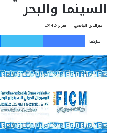
السينما والبحر
خيرالدين الجامعي
فبراير 5, 2014
فيسبوك
تويت
شاركها