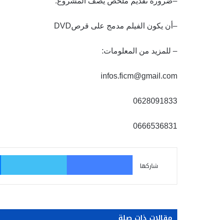
–
ضرورة تقديم ملخص يصف المشروع
.
–
أن يكون الفيلم مدمج على قرص
DVD
–
للمزيد من المعلومات:
infos.ficm@gmail.com
0628091833
0666536831
فيسبوك
تو
شاركها
مقالات ذات صلة