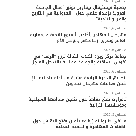
أغسطس 6, 2026
جمعية فيستيفال تيفاوين توثق أعمال الجامعة
القروية بإصدار علمي حول ” القروانية في التاريخ
والفن والتنمية”
أغسطس 6, 2026
مهرجان المهاجر بأكادير: أسبوع للاحتفاء بمغاربة
العالم وتعزيز ارتباطهم بالوطن الأم
أغسطس 6, 2026
جماعة تزگزاوين: الكلاب الضالة تزرع “الرعب” في
نفوس الساكنة والجماعة مطالبة بالتدخل العاجل
أغسطس 6, 2026
انطلاق الدورة الرابعة عشرة من أولمبياد تيفيناغ
ضمن فعاليات مهرجان تيفاوين
أغسطس 6, 2026
تافراوت تفتح نقاشاً حول تثمين معالمها السياحية
ومؤهلاتها التراثية
أغسطس 5, 2026
ملتقى «تاروا تمازيغت» بأملن يفتح النقاش حول
الكفاءات المهاجرة والتنمية المحلية