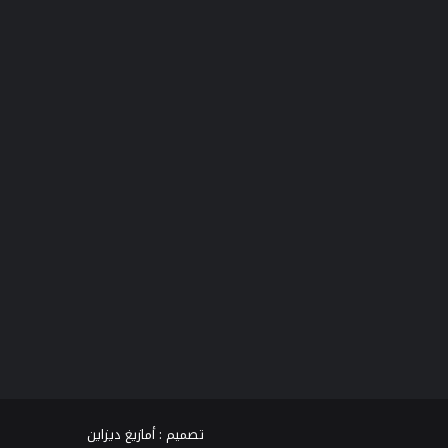
فيسبوك
تويتر
يوتيوب
انستقرام
TikTok
واتساب
تصميم :
أمازيغ ديزاين