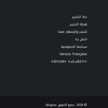
خط التحرير
هيئة التحرير
للنشر والإشهار معنا
اتصل بنا
سياسة الخصوصية
Version Française
ⵜⵓⵏⵖⵉⵍⵜ ⵜⴰⵎⴰⵣⵉⵖⵜ
© 2026، جميع الحقوق محفوظة