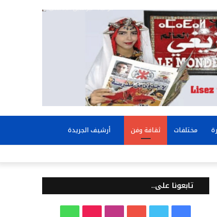
بحث
ة
مختلفات
ثقافة وفن
أرشيف الجريدة
عن
تابعونا على..
ف
ت
ي
ا
T
و