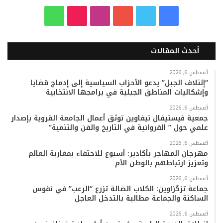
ف
ت
ي
ا
T
و
ي
و
و
ن
i
ا
أحدث المقالات
س
ي
ت
س
k
ت
ب
ت
ي
ت
T
س
أغسطس 6, 2026
“إئتلاف الجبل” يدعو الأحزاب السياسية إلى إدماج قضايا
وإشكاليات المناطق الجبلية في برامجها الانتخابية
و
ر
و
ق
o
ا
أغسطس 6, 2026
ك
ب
ر
k
ب
جمعية فيستيفال تيفاوين توثق أعمال الجامعة القروية بإصدار
علمي حول ” القروانية في التاريخ والفن والتنمية”
ا
أغسطس 6, 2026
م
مهرجان المهاجر بأكادير: أسبوع للاحتفاء بمغاربة العالم
وتعزيز ارتباطهم بالوطن الأم
أغسطس 6, 2026
جماعة تزگزاوين: الكلاب الضالة تزرع “الرعب” في نفوس
الساكنة والجماعة مطالبة بالتدخل العاجل
أغسطس 6, 2026