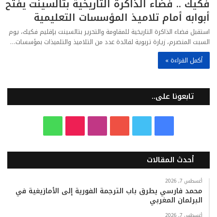
فكيك .. فضاء الذاكرة التاريخية بتالسينت يفتح
أبوابه أمام تلاميذ المؤسسات التعليمية
استقبل فضاء الذاكرة التاريخية للمقاومة والتحرير بتالسينت بإقليم فكيك، يوم
السبت المنصرم، زيارة تربوية لفائدة عدد من التلاميذ والتلميذات بمؤسسات…
أكمل القراءة »
تابعونا على..
ف
ت
ي
ا
T
و
ي
و
و
ن
i
ا
أحدث المقالات
س
ي
ت
س
k
ت
ب
ت
ي
ت
T
س
أغسطس 7, 2026
محمد فارسي يطرق باب الترجمة الفورية إلى الأمازيغية في
البرلمان المغربي
و
ر
و
ق
o
ا
أغسطس 7, 2026