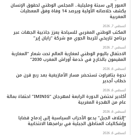
ك
ب
ر
k
ب
العبور إلى سبتة ومليلية.. المجلس الوطني لحقوق الإنسان
يكشف خلاصاته الأولية ويرصد 14 وفاة وفق المعطيات
ا
المغربية
م
أغسطس 7, 2026
المكتب الوطني المغربي للسياحة يعزز جاذبية الجهات عبر
برنامج تاريخي للربط الجوي مع شركة “رايان إير”
أغسطس 7, 2026
الاحتفال باليوم الوطني لمغاربة العالم تحت شعار “المغاربة
المقيمون بالخارج في خدمة أوراش المغرب 2030”
أغسطس 6, 2026
ندوة بتافراوت تستحضر مسار الأمازيغية بعد ربع قرن من
خطاب أجدير
أغسطس 6, 2026
أكادير تحتضن الدورة الرابعة لمهرجان “IMINIG” احتفاءً بمائة
عام من الهجرة المغربية
أغسطس 6, 2026
“إئتلاف الجبل” يدعو الأحزاب السياسية إلى إدماج قضايا
وإشكاليات المناطق الجبلية في برامجها الانتخابية
أغسطس 6, 2026