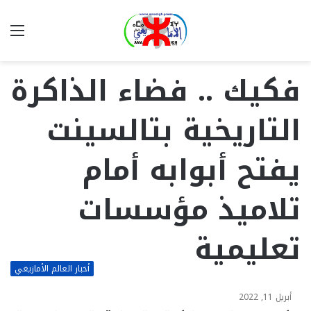
بحث
الق
عن
فكيك .. فضاء الذاكرة
التاريخية بتالسينت
يفتح أبوابه أمام
تلاميذ مؤسسات
تعليمية
أخبار العالم الأمازيغي
أبريل 11, 2022