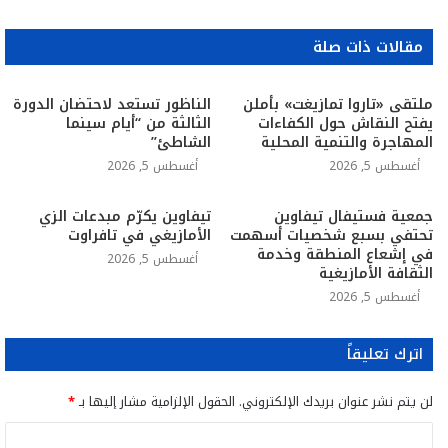
مقالات ذات صلة
ملتقى «تاروا تمازيغت» بأملن
الناظور تستعد لاحتضان الدورة
يفتح النقاش حول الكفاءات
الثالثة من “أيام سينما
المهاجرة والتنمية المحلية
الشاطئ”
أغسطس 5, 2026
أغسطس 5, 2026
جمعية فستيفال تيفاوين
تيفاوين يكرّم مبدعات الزي
تحتفي بسبع شخصيات أسهمت
الأمازيغي في تافراوت
في إشعاع المنطقة وخدمة
أغسطس 5, 2026
الثقافة الأمازيغية
أغسطس 5, 2026
اترك تعليقاً
لن يتم نشر عنوان بريدك الإلكتروني.
الحقول الإلزامية مشار إليها بـ
*
ا