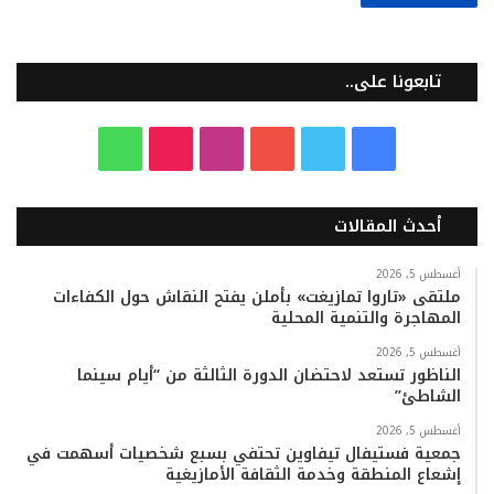
تابعونا على..
ف
ت
ي
ا
T
و
ي
و
و
ن
i
ا
أحدث المقالات
س
ي
ت
س
k
ت
ب
ت
ي
ت
T
س
أغسطس 5, 2026
ملتقى «تاروا تمازيغت» بأملن يفتح النقاش حول الكفاءات
المهاجرة والتنمية المحلية
و
ر
و
ق
o
ا
أغسطس 5, 2026
ك
ب
ر
k
ب
الناظور تستعد لاحتضان الدورة الثالثة من “أيام سينما
الشاطئ”
ا
أغسطس 5, 2026
م
جمعية فستيفال تيفاوين تحتفي بسبع شخصيات أسهمت في
إشعاع المنطقة وخدمة الثقافة الأمازيغية