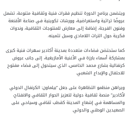
ويتضمن برنامج الدورة تنظيم فقرات فنية وثقافية متنوعة، تشمل
عروضًا تراثية واستعراضية، وورشات تكوينية في صناعة الأقنعة
وفنون الفرجة، إضافة إلى معارض للمنتوجات الثقافية، وندوات
فكرية حول التراث اللامادي وسبل تثمينه.
كما ستحتضن فضاءات متعددة بمدينة أكادير سهرات فنية كبرى
بمشاركة أسماء بارزة في الأغنية الأمازيغية، إلى جانب عروض
كرنفالية بشارع محمد الخامس، الذي سيتحول إلى فضاء مفتوح
للاحتفال والإبداع الشعبي.
ويراهن منظمو التظاهرة على جعل “بيلماون: الكرنفال الدولي
لأكادير” منصة ثقافية دولية لتعزيز الحوار الثقافي والانفتاح،
والمساهمة في إشعاع المدينة كقطب ثقافي وسياحي على
الصعيدين الوطني والدولي.