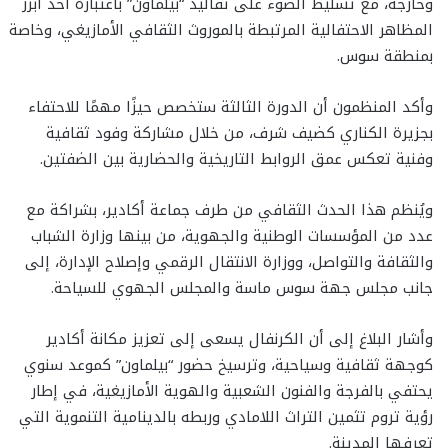
وخارجه، مع تسليط الضوء على تقاليد “بيلماون” باعتباره أحد أبرز
المظاهر الاحتفالية المرتبطة بالموروث الثقافي الأمازيغي، وخاصة
بمنطقة سوس.
وأكد المنظمون أن الدورة الثالثة ستخصص حيزًا مهمًا للاحتفاء
بجزيرة الكناري كضيف شرف، من خلال مشاركة وفود ثقافية
وفنية تعكس عمق الروابط التاريخية والحضارية بين الضفتين.
ويُنظم هذا الحدث الثقافي من طرف جماعة أكادير، بشراكة مع
عدد من المؤسسات الوطنية والجهوية، من بينها وزارة الشباب
والثقافة والتواصل، ووزارة الانتقال الرقمي وإصلاح الإدارة، إلى
جانب مجلس جهة سوس ماسة والمجلس الجهوي للسياحة.
وأشار البلاغ إلى أن الكرنفال يسعى إلى تعزيز مكانة أكادير
كوجهة ثقافية وسياحية، وترسيخ حضور “بيلماون” كموعد سنوي
يحتفي بالفرجة والفنون الشعبية والهوية الأمازيغية، في إطار
رؤية تروم تثمين التراث اللامادي وربطه بالدينامية التنموية التي
تعرفها المدينة.