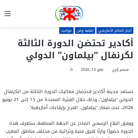
بحث
الق
عن
أخبار العالم الأمازيغي
ثقافة وفن
مواعيد
أكادير تحتضن الدورة الثالثة
لكرنفال “بيلماون” الدولي
منتصر إثري
مايو 13, 2026
0
تستعد مدينة أكادير لاحتضان فعاليات الدورة الثالثة من الكرنفال
الدولي “بيلماون”، وذلك خلال الفترة الممتدة من 15 إلى 21 يونيو
2026، تحت شعار: “بيلماون.. الفرح بإيقاعات أمازيغية”.
ووفق البلاغ الرسمي الصادر عن الجهة المنظمة، ستعرف هذه
الدورة حضورًا وازنًا لفرق فنية وتراثية من مختلف مناطق المغرب