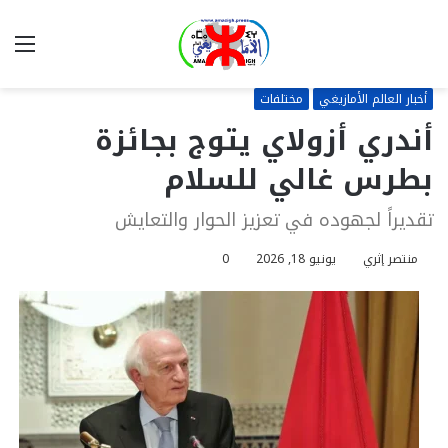
بحث
الق
عن
أخبار العالم الأمازيغي
مختلفات
أندري أزولاي يتوج بجائزة
بطرس غالي للسلام
تقديراً لجهوده في تعزيز الحوار والتعايش
منتصر إثري
يونيو 18, 2026
0