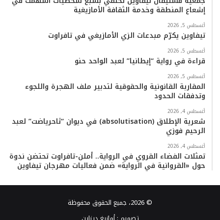
جمعية فستيفال تيفاوين تحتفي بسبع شخصيات أسهمت في
إشعاع المنطقة وخدمة الثقافة الأمازيغية
أغسطس 5, 2026
تيفاوين يكرّم مبدعات الزي الأمازيغي في تافراوت
أغسطس 5, 2026
قراءة في رواية “إيطانيا” لعبد الواحد حنو
أغسطس 5, 2026
المقاربة القانونية والحقوقية لتدبير ملف الهجرة واللجوء
وتدفقات الحدود
أغسطس 4, 2026
شعرية الإطلاق (absolutisation) في ديوان “ثاحرياضت” لعبد
الرحيم فوزي
أغسطس 4, 2026
تمثلات الفضاء القروي في الرواية.. أملن-تافراوت تحتضن ندوة
حول «القروانية في الرواية» ضمن فعاليات مهرجان تيفاوين
© 2026، جميع الحقوق محفوظة
تصميم :
أمازيغ ديزاين