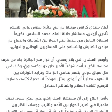
أعلن منتدى كرانس مونتانا عن منح جائزة بطرس غالي للسلام
لأندري أزولاي، مستشار جلالة الملك محمد السادس، تكريماً
لمساره الحافل في خدمة قيم الحوار بين الثقافات والدفاع عن
مبادئ التعايش والتسامح على المستويين الوطني والدولي.
وأوضح المنتدى، في بلاغ رسمي، أن قرار منح الجائزة جاء من طرف
مجلسه الذي يرأسه شرفياً الأمير جان دو لوكسمبورغ، وذلك في
ظل سياق دولي يتسم بتنامي النزاعات وتزايد التوترات بين
الشعوب، معتبراً أن أزولاي يمثل نموذجاً لشخصية كرّست مسارها
لترسيخ ثقافة السلام والتفاهم المتبادل.
وأشار البلاغ إلى أن مستشار الملك راكم، على مدى عقود، تجربة
متميزة في تعزيز الحوار بين الأمم وتقريب وجهات النظر بين
الثقافات المختلفة، مستنداً إلى رؤية إنسانية تقوم على الانفتاح