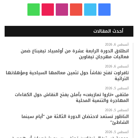
ف
ت
ي
ا
T
و
ي
و
و
ن
i
ا
أحدث المقالات
س
ي
ت
س
k
ت
ب
ت
ي
ت
T
س
أغسطس 6, 2026
انطلاق الدورة الرابعة عشرة من أولمبياد تيفيناغ ضمن
فعاليات مهرجان تيفاوين
و
ر
و
ق
o
ا
أغسطس 6, 2026
ك
ب
ر
k
ب
تافراوت تفتح نقاشاً حول تثمين معالمها السياحية ومؤهلاتها
التراثية
ا
أغسطس 5, 2026
م
ملتقى «تاروا تمازيغت» بأملن يفتح النقاش حول الكفاءات
المهاجرة والتنمية المحلية
أغسطس 5, 2026
الناظور تستعد لاحتضان الدورة الثالثة من “أيام سينما
الشاطئ”
أغسطس 5, 2026