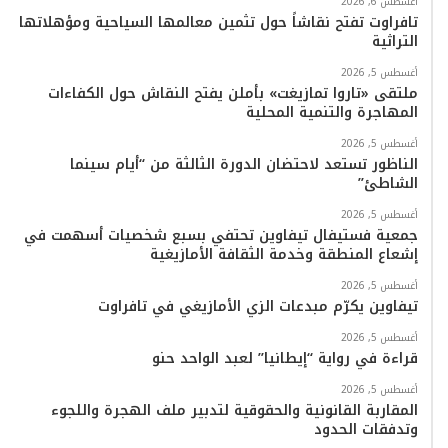
أغسطس 6, 2026
ك
ب
ر
k
ب
تافراوت تفتح نقاشاً حول تثمين معالمها السياحية ومؤهلاتها
التراثية
ا
أغسطس 5, 2026
م
ملتقى «تاروا تمازيغت» بأملن يفتح النقاش حول الكفاءات
المهاجرة والتنمية المحلية
أغسطس 5, 2026
الناظور تستعد لاحتضان الدورة الثالثة من “أيام سينما
الشاطئ”
أغسطس 5, 2026
جمعية فستيفال تيفاوين تحتفي بسبع شخصيات أسهمت في
إشعاع المنطقة وخدمة الثقافة الأمازيغية
أغسطس 5, 2026
تيفاوين يكرّم مبدعات الزي الأمازيغي في تافراوت
أغسطس 5, 2026
قراءة في رواية “إيطانيا” لعبد الواحد حنو
أغسطس 5, 2026
المقاربة القانونية والحقوقية لتدبير ملف الهجرة واللجوء
وتدفقات الحدود