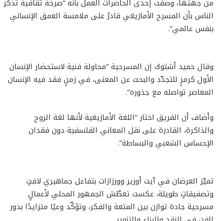
من جهتها، وصفت إحدى الحاضرات العملَ بأنه “صرخةٌ ثقافية تذكّر
الناس بأن المسرح الأمازيغي قادرٌ على ملامسة العمق الإنساني
بنفس عالمي”.
وقال حميد أشتوك إن المسرحية “محاولة فنية لاستحضار الإنسان
الأول كرمزٍ للتجدّد والبحث عن المعنى، في زمنٍ فقد فيه الإنسان
المعاصر تواصله مع جذوره”.
وأضاف أن الفريق اختار “اللغة الأمازيغية لأنها لغة الروح
والذاكرة، القادرة على نقل المعاني الفلسفية دون فقدان
الإحساس الشعبي والبساطة”.
تميّز العرضان في آيت أورير وورزازات بتفاعل جماهيري لافتٍ
وتصفيقاتٍ طويلة، عكست تعطّش الجمهور المحلي لأعمالٍ
مسرحية جادة توازن بين المتعة والفكر، وتؤكّد وعيًا متزايدًا بدور
الفن في النقد والبناء والتنوير.