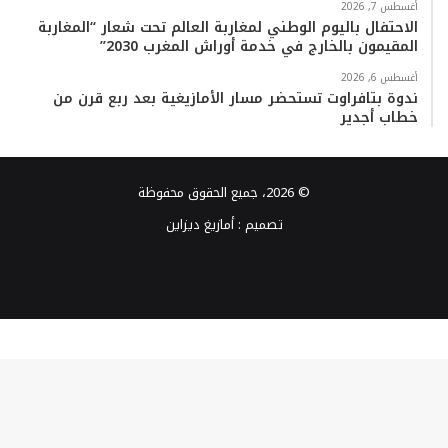
أغسطس 7, 2026
الاحتفال باليوم الوطني لمغاربة العالم تحت شعار “المغاربة
المقيمون بالخارج في خدمة أوراش المغرب 2030”
أغسطس 6, 2026
ندوة بتافراوت تستحضر مسار الأمازيغية بعد ربع قرن من
خطاب أجدير
© 2026، جميع الحقوق محفوظة
تصميم :
أمازيغ ديزاين
فيسبوك
تويتر
يوتيوب
انستقرام
TikTok
واتساب