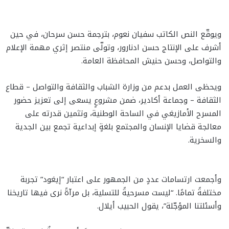
ويوقّع النص الكاتب سفيان نعوم، بترجمة حسن سرحان، في حين
أشرف على الإنتاج حسن ادنارور، وتولّى منتصر إثري مهمة الإعلام
والتواصل، وحسن حنيش المحافظة العامة.
ويحظى العمل بدعم من وزارة الشباب والثقافة والتواصل – قطاع
الثقافة – وجماعة أكادير، ضمن مشروعٍ يسعى إلى تعزيز حضور
المسرح الأمازيغي في الساحة الوطنية، وتثمين قدرته على
معالجة قضايا الإنسان والمجتمع بلغةٍ إبداعية تجمع بين الجدية
والسخرية.
وأجمعت ارتسامات عددٍ من الجمهور على اعتبار “إيغود” تجربة
مختلفةً تمامًا. “ليست مسرحيةً للتسلية، بل مرآةً نرى فيها تاريخنا
وأسئلتنا المؤجّلة”، يقول الحبيب أيلال.