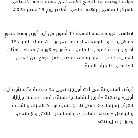
جولته الوطنية بعد النجاح اللافت الذي حقّقه عرضه الافتتاحي
بالمركز الثقافي إبراهيم الراضي بأكادير يوم 19 شتنبر 2025.
انطلقت الجولة مساء الجمعة 17 أكتوبر من آيت أورير وسط حضورٍ
جماهيري فاق التوقعات، لتستمر في ورزازات مساء السبت 18
أكتوبر، بقاعة المركّب الثقافي، بحضور جمهور من مختلف الفئات
العمرية، الذين تابعوا بشغف تفاصيل عملٍ يجمع بين العمق
الفلسفي والجرأة الفنية.
عُرضت المسرحية في آيت أورير بتنسيق مع منظمة «تاماينوت آيت
أورير» وجمعية «أناروز للثقافة والتنمية»، فيما احتضنت ورزازات
العرض بشراكة مع المديرية الإقليمية لوزارة الشباب والثقافة
والتواصل – قطاع الثقافة –، والمجلسين البلدي والإقليمي،
و«ورزازات إيفينت».