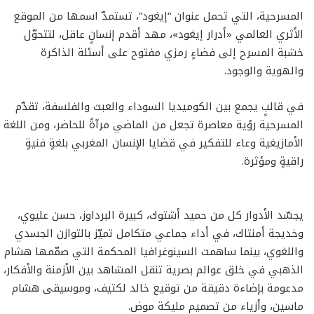
المسرحية، التي تحمل عنوان “إيغود”، تستمدّ اسمها من الموقع
الأثري العالمي «أدرار إيغود»، مهد أقدم إنسانٍ عاقل، لتتحوّل
خشبة المسرح إلى فضاءٍ رمزي مفتوح على أسئلة الذاكرة
والهوية والوجود.
في قالبٍ يجمع بين الكوميديا السوداء والعبث والفلسفة، تقدّم
المسرحية رؤية معاصرة تجعل من الماضي مرآةً للحاضر، ومن اللغة
الأمازيغية وعاء للتفكير في قضايا الإنسان المغربي بلغةٍ فنيةٍ
راقيةٍ ومؤثرة.
يجسّد الأدوار كل من حميد أشتوك، كبيرة البرداوز، حسن عليوي،
وخديجة أمنتاك، في أداء جماعي متكامل تميّز بالتوازن الجسدي
واللغوي، بينما ساهمت السينوغرافيا المحكمة التي صمّمها هشام
الذهبي في خلق عوالم بصرية تنقل المشاهد بين الأزمنة والأفكار،
مدعومة بإضاءة دقيقة من توقيع خالد لكتيف، وموسيقى هشام
ماسين، وأزياء من تصميم مليكة موض.