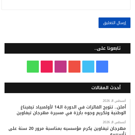
تابعونا على..
ف
ت
ي
ا
T
و
ي
و
و
ن
i
ا
أحدث المقالات
س
ي
ت
س
k
ت
ب
ت
ي
ت
T
س
أغسطس 8, 2026
أملن.. تتويج الفائزات في الدورة الـ14 لأولمبياد تيفيناغ
الوطنية وتكريم وجوه بارزة في مسيرة مهرجان تيفاوين
و
ر
و
ق
o
ا
أغسطس 8, 2026
ك
ب
ر
k
ب
مهرجان تيفاوين يكرم مؤسسيه بمناسبة مرور 20 سنة على
تأسيسه