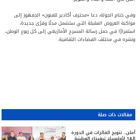
وفي ختام الجولة، دعا «محترف أكادير للفنون» الجمهورَ إلى
مواكبة العروض المقبلة التي ستشمل مدنًا وقرًى جديدة،
استمرارًا في حمل رسالة المسرح الأمازيغي إلى كل ربوع الوطن،
ونشره في مختلف الفضاءات الثقافية.
مقالات ذات صلة
أملن.. تتويج الفائزات في الدورة
الـ14 لأولمبياد تيفيناغ الوطنية