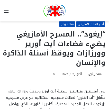
بحث
الق
عن
أخبار العالم الأمازيغي
ثقافة وفن
“إيغود”.. المسرح الأمازيغي
يضيء فضاءات آيت أورير
وورزازات ويوقظ أسئلة الذاكرة
والإنسان
منتصر إثري
أكتوبر 19, 2025
0
في أمسيتين متتاليتين بمدينة آيت أورير ومدينة ورزازات، عاش
عشّاق “أب الفنون” لحظات مسرحية استثنائية مع عرض مسرحية
“إيغود”، العمل الجديد لـ«محترف أكادير للفنون»، الذي يواصل