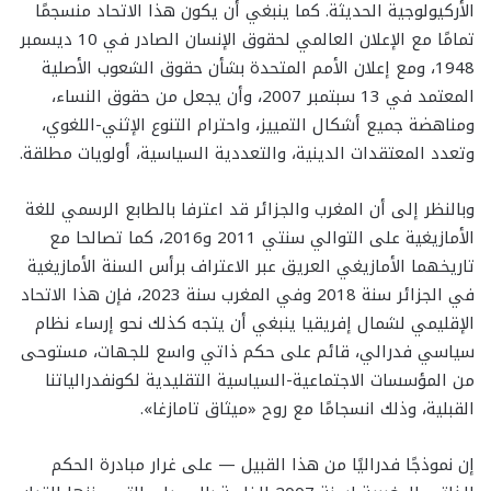
الأركيولوجية الحديثة. كما ينبغي أن يكون هذا الاتحاد منسجمًا
تمامًا مع الإعلان العالمي لحقوق الإنسان الصادر في 10 ديسمبر
1948، ومع إعلان الأمم المتحدة بشأن حقوق الشعوب الأصلية
المعتمد في 13 سبتمبر 2007، وأن يجعل من حقوق النساء،
ومناهضة جميع أشكال التمييز، واحترام التنوع الإثني-اللغوي،
وتعدد المعتقدات الدينية، والتعددية السياسية، أولويات مطلقة.
وبالنظر إلى أن المغرب والجزائر قد اعترفا بالطابع الرسمي للغة
الأمازيغية على التوالي سنتي 2011 و2016، كما تصالحا مع
تاريخهما الأمازيغي العريق عبر الاعتراف برأس السنة الأمازيغية
في الجزائر سنة 2018 وفي المغرب سنة 2023، فإن هذا الاتحاد
الإقليمي لشمال إفريقيا ينبغي أن يتجه كذلك نحو إرساء نظام
سياسي فدرالي، قائم على حكم ذاتي واسع للجهات، مستوحى
من المؤسسات الاجتماعية-السياسية التقليدية لكونفدرالياتنا
القبلية، وذلك انسجامًا مع روح «ميثاق تامازغا».
إن نموذجًا فدراليًا من هذا القبيل — على غرار مبادرة الحكم