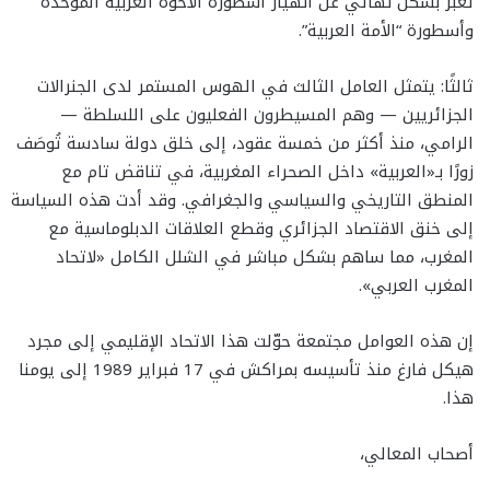
تعبّر بشكل نهائي عن انهيار أسطورة الأخوة العربية الموحدة
وأسطورة “الأمة العربية”.
ثالثًا: يتمثل العامل الثالث في الهوس المستمر لدى الجنرالات
الجزائريين — وهم المسيطرون الفعليون على اللسلطة —
الرامي، منذ أكثر من خمسة عقود، إلى خلق دولة سادسة تُوصَف
زورًا بـ«العربية» داخل الصحراء المغربية، في تناقض تام مع
المنطق التاريخي والسياسي والجغرافي. وقد أدت هذه السياسة
إلى خنق الاقتصاد الجزائري وقطع العلاقات الدبلوماسية مع
المغرب، مما ساهم بشكل مباشر في الشلل الكامل «لاتحاد
المغرب العربي».
إن هذه العوامل مجتمعة حوّلت هذا الاتحاد الإقليمي إلى مجرد
هيكل فارغ منذ تأسيسه بمراكش في 17 فبراير 1989 إلى يومنا
هذا.
أصحاب المعالي،