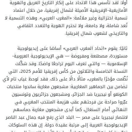
أولًا: لقد تأسس هذا الاتحاد على إنكار التاريخ العريق والهوية
الأمازيغية-الإفريقية الأصيلة لشمال إفريقيا، من خلال اعتماد
تسمية اختزالية وغير ملائمة: «المغرب العربي». وهذه التسمية لا
تُعد شاملة، ولا جامعة، ولا تحترم الهوية والتعدد الثقافي
والتاريخي لشعوب شمال إفريقيا.
ثانيًا: يقوم «اتحاد المغرب العربي» أساسًا على إيديولوجية
مستوردة، مصطنعة ومفروضة — هي الإيديولوجية العروبية-
الإسلاموية — والتي تعرف اليوم تراجعًا واضحًا. وقد شكّلت
النسخة الخامسة والثلاثون من كأس إفريقيا للأمم 2025، التي
نُظّمت مؤخرًا بالمغرب، مثالًا دالًا على ذلك. فقد لوحظ غياب تام لأي
تضامن بين الجماهير المغاربية: مشجعون مغاربة ساندوا منتخبات
الكونغو أو نيجيريا ضد الجزائر، ومشجعون جزائريون وتونسيون
عبّروا صراحة عن فرحتهم عقب هزيمة المنتخب المغربي في
النهائي أمام السنغال، كما أبدى مشجعون مغاربة حماسهم
لانتصار نيجيريا على مصر — البلد الذي رفع فيه جمال عبد الناصر
الإيديولوجية العربية إلى مرتبة عقيدة دولة. إن هذه السلوكات