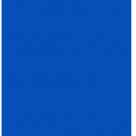
إلى إدماج قضايا وإشكاليات المناطق
الجبلية في برامجها الانتخابية
أغسطس 6, 2026
جمعية فيستيفال تيفاوين توثق أعمال
الجامعة القروية بإصدار علمي حول ”
القروانية في التاريخ والفن والتنمية”
أغسطس 6, 2026
مهرجان المهاجر بأكادير: أسبوع للاحتفاء
بمغاربة العالم وتعزيز ارتباطهم بالوطن
الأم
أغسطس 6, 2026
جماعة تزگزاوين: الكلاب الضالة تزرع
“الرعب” في نفوس الساكنة والجماعة
مطالبة بالتدخل العاجل