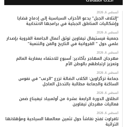
أحدث المقالات
س
ي
ت
س
k
ت
ب
ت
ي
ت
T
س
أغسطس 6, 2026
“إئتلاف الجبل” يدعو الأحزاب السياسية إلى إدماج قضايا
وإشكاليات المناطق الجبلية في برامجها الانتخابية
و
ر
و
ق
o
ا
أغسطس 6, 2026
ك
ب
ر
k
ب
جمعية فيستيفال تيفاوين توثق أعمال الجامعة القروية بإصدار
علمي حول ” القروانية في التاريخ والفن والتنمية”
ا
أغسطس 6, 2026
م
مهرجان المهاجر بأكادير: أسبوع للاحتفاء بمغاربة العالم
وتعزيز ارتباطهم بالوطن الأم
أغسطس 6, 2026
جماعة تزگزاوين: الكلاب الضالة تزرع “الرعب” في نفوس
الساكنة والجماعة مطالبة بالتدخل العاجل
أغسطس 6, 2026
انطلاق الدورة الرابعة عشرة من أولمبياد تيفيناغ ضمن
فعاليات مهرجان تيفاوين
أغسطس 6, 2026
تافراوت تفتح نقاشاً حول تثمين معالمها السياحية ومؤهلاتها
التراثية