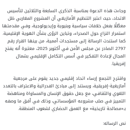
وجاءت هذه الدعوة بمناسبة الذكرى السابعة والثلاثين لتأسيس
الاتحاد، حيث اعتبر التنظيم الأمازيغي أن المشروع المغاربي ظل
معطّلًا بفعل خلافات سياسية وبنيوية وإيديولوجية، وفي مقدمتها
استمرار النزاع حول الصحراء، وتباين الرؤى بشأن الهوية الإقليمية.
كما استندت الرسالة إلى مستجدات أممية، من بينها القرار رقم
2797 الصادر عن مجلس الأمن في أكتوبر 2025، معتبرة أنه يفتح
المجال لإعادة التفكير في أسس التكامل الإقليمي بشمال
إفريقيا.
واقترح التجمع إرساء اتحاد إقليمي جديد يقوم على مرجعية
أمازيغية-إفريقية، ويستند إلى مبادئ الفدرالية والاعتراف بالتعدد
اللغوي والثقافي، مع جعل حقوق الإنسان والمساواة ومناهضة
التمييز في صلب مشروعه المؤسساتي، وذلك في أفق ما وصفه
بـ«مصالحة تاريخية» مع العمق الحضاري لشعوب المنطقة.
نص الرساله: