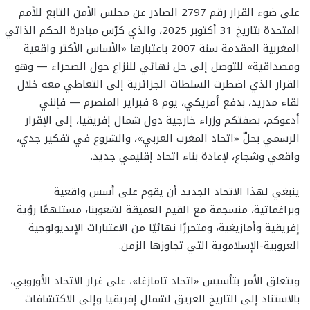
على ضوء القرار رقم 2797 الصادر عن مجلس الأمن التابع للأمم
المتحدة بتاريخ 31 أكتوبر 2025، والذي كرّس مبادرة الحكم الذاتي
المغربية المقدمة سنة 2007 باعتبارها «الأساس الأكثر واقعية
ومصداقية» للتوصل إلى حل نهائي للنزاع حول الصحراء — وهو
القرار الذي اضطرت السلطات الجزائرية إلى التعاطي معه خلال
لقاء مدريد، بدفع أمريكي، يوم 8 فبراير المنصرم — فإنني
أدعوكم، بصفتكم وزراء خارجية دول شمال إفريقيا، إلى الإقرار
الرسمي بحلّ «اتحاد المغرب العربي»، والشروع في تفكير جدي،
واقعي وشجاع، لإعادة بناء اتحاد إقليمي جديد.
ينبغي لهذا الاتحاد الجديد أن يقوم على أسس واقعية
وبراغماتية، منسجمة مع القيم العميقة لشعوبنا، مستلهمًا رؤية
إفريقية وأمازيغية، ومتحررًا نهائيًا من الاعتبارات الإيديولوجية
العروبية-الإسلاموية التي تجاوزها الزمن.
ويتعلق الأمر بتأسيس «اتحاد تامازغا»، على غرار الاتحاد الأوروبي،
بالاستناد إلى التاريخ العريق لشمال إفريقيا وإلى الاكتشافات