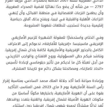
الذاتي المغربية لسنة 2007 الخاصة بالصحراء، التي عززها القرار
2797 — من شأنه أن يضع حدًا نهائيًا لقضية الصحراء المغربية،
وأن يطفئ النزعات الانفصالية في منطقة القبائل، وأن يُنهي
النزاعات الأهلية والقبلية في ليبيا، ويفتح بذلك آفاق دينامية
إقليمية جديدة تستجيب لتطلعات شعوبنا المشروعة.
وفي الختام، واستحضارًا للمقولة الشهيرة للزعيم الأمازيغي
الإفريقي ماسينيسا: «إفريقيا للأفارقة»، ندعوكم إلى الاعتراف
الكامل بالجذور الإفريقية والأمازيغية لكافة بلدان شمال إفريقيا.
ونناشد فيكم حسّ المسؤولية، وروح الانفتاح، والواجب التاريخي،
من أجل تعبئة كل ما لديكم من تأثير دبلوماسي لإعادة تأسيس
«اتحاد تامازغا»، ومصالحتنا بشكل دائم مع تاريخنا المشترك.
وبإعادة صياغة كما أكد جلالة الملك محمد السادس، بمناسبة إقرار
رأس السنة الأمازيغية يوم 3 ماي 2023، فمن المناسب التأكيد
بقوة على أن الهوية الأمازيغية، باعتبارها مكونًا أساسيًا من
مكونات الهوية الأصيلة لشمال إفريقيا، والغنية بتعدد روافدها،
تُعد تراثًا مشتركًا لجميع شعوب شمال إفريقيا دون استثناء.