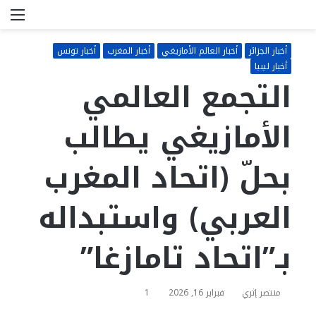
بحث
الق
عن
أخبار الجزائر
أخبار العالم الأمازيغي
أخبار المغرب
أخبار تونس
أخبار ليبيا
التجمع العالمي
الأمازيغي يطالب
بحلّ (اتحاد المغرب
العربي) واستبداله
بـ”اتحاد تامازغا”
منتصر إثري
فبراير 16, 2026
1