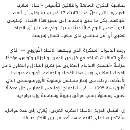
بمناسبة الذكرى السابعة والثلاثين لتأسيس «اتحاد المغرب
العربي»، التي تحلّ هذا الثلاثاء 17 فبراير، يشرفني أن ألفت
انتباهكم، بكل ما يليق بالمقام، إلى مصير هذا الاتحاد الإقليمي
الذي أضحى اليوم كيانًا ميتًا سريريًا، ولم يعد يثير أي انخراط
شعبي أو أمل سياسي لدى شعوب شمال إفريقيا.
ورغم الدعوات المتكررة التي وجهها الاتحاد الأوروبي — الذي
وقّع اتفاقيات شراكة مع كل من المغرب والجزائر وتونس، مؤكدًا
صراحةً «تشجيع الاندماج المغاربي عبر تعزيز التبادل والتعاون داخل
الفضاء المغاربي وبين هذا الفضاء والجماعة الأوروبية ودولها
الأعضاء»، وذلك في إطار مسلسل برشلونة الأورومتوسطي الذي
أُطلق سنة 1995 — فإن الاندماج الإقليمي المغاربي ظل معطّلًا
بعمق، ومشلولًا بسبب عوائق بنيوية وسياسية وإيديولوجية.
إن الفشل الذريع «لاتحاد المغرب العربي» يُعزى إلى عدة عوامل،
سأقتصر هنا على ثلاثة منها، تُعد من بين الأكثر حسمًا: