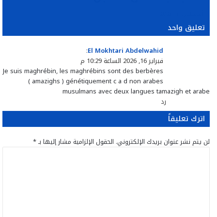
أغسطس 6, 2026
تعليق واحد
ي
El Mokhtari Abdelwahid
:
ق
فبراير 16, 2026 الساعة 10:29 م
و
Je suis maghrébin, les maghrébins sont des berbères
ل
( amazighs ) génétiquement c a d non arabes
musulmans avec deux langues tamazigh et arabe
رد
اترك تعليقاً
لن يتم نشر عنوان بريدك الإلكتروني.
الحقول الإلزامية مشار إليها بـ
*
ا
ل
ت
ع
ل
ي
ق