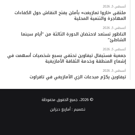
أغسطس 5, 2026
ملتقى «تاروا تمازيغت» بأملن يفتح النقاش حول الكفاءات
المهاجرة والتنمية المحلية
أغسطس 5, 2026
الناظور تستعد لاحتضان الدورة الثالثة من “أيام سينما
الشاطئ”
أغسطس 5, 2026
جمعية فستيفال تيفاوين تحتفي بسبع شخصيات أسهمت في
إشعاع المنطقة وخدمة الثقافة الأمازيغية
أغسطس 5, 2026
تيفاوين يكرّم مبدعات الزي الأمازيغي في تافراوت
© 2026، جميع الحقوق محفوظة
تصميم :
أمازيغ ديزاين
فيسبوك
تويتر
يوتيوب
انستقرام
TikTok
واتساب