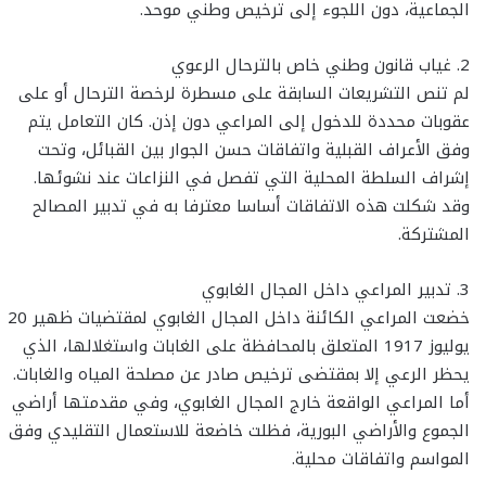
الجماعية، دون اللجوء إلى ترخيص وطني موحد.
2. غياب قانون وطني خاص بالترحال الرعوي
لم تنص التشريعات السابقة على مسطرة لرخصة الترحال أو على
عقوبات محددة للدخول إلى المراعي دون إذن. كان التعامل يتم
وفق الأعراف القبلية واتفاقات حسن الجوار بين القبائل، وتحت
إشراف السلطة المحلية التي تفصل في النزاعات عند نشوئها.
وقد شكلت هذه الاتفاقات أساسا معترفا به في تدبير المصالح
المشتركة.
3. تدبير المراعي داخل المجال الغابوي
خضعت المراعي الكائنة داخل المجال الغابوي لمقتضيات ظهير 20
يوليوز 1917 المتعلق بالمحافظة على الغابات واستغلالها، الذي
يحظر الرعي إلا بمقتضى ترخيص صادر عن مصلحة المياه والغابات.
أما المراعي الواقعة خارج المجال الغابوي، وفي مقدمتها أراضي
الجموع والأراضي البورية، فظلت خاضعة للاستعمال التقليدي وفق
المواسم واتفاقات محلية.