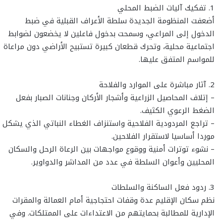
1. تفكيك آليات الضبط المحلي
أضعفت المنظومة الجديدة سلطة الأعراف القبلية في ضبط
الدخول إلى المراعي، وسمحت بدخول فاعلين لا يخضعون لضوابط
اجتماعية محلية، وتحرك قطعان كبيرة تستبيح الأراضي دون مراعاة
للمواسم المتفق عليها.
2. آثار مباشرة على الموارد والفلاحة
– إتلاف المحاصيل الزراعية وأشجار الأركان وجنانات الصبار بفعل
الضغط الرعوي الكثيف.
– تراجع المردودية الفلاحية واستنزاف الغطاء النباتي الذي يشكل
موردا أساسيا لاستقرار الفلاحين.
– نشوء توترات أمنية ووقوع مواجهات بين الرعاة الرحل والسكان
المحليين وأعوان السلطة في عدد من المداشر والدواوير.
3. ردود فعل الساكنة والسلطات
نظم سكان الإقليم عدة وقفات احتجاجية أمام العمالة والمقرات
الإدارية للمطالبة بحمايتهم من الاعتداءات على الممتلكات. وفي