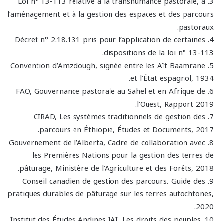
3. Loi n° 13-113 relative à la transhumance pastorale, à
l’aménagement et à la gestion des espaces et des parcours
pastoraux.
4. Décret n° 2.18.131 pris pour l’application de certaines
dispositions de la loi n° 13-113.
5. Convention d’Amzdough, signée entre les Aït Baamrane
et l’État espagnol, 1934.
6. FAO, Gouvernance pastorale au Sahel et en Afrique de
l’Ouest, Rapport 2019.
7. CIRAD, Les systèmes traditionnels de gestion des
parcours en Éthiopie, Études et Documents, 2017.
8. Gouvernement de l’Alberta, Cadre de collaboration avec
les Premières Nations pour la gestion des terres de
pâturage, Ministère de l’Agriculture et des Forêts, 2018.
9. Conseil canadien de gestion des parcours, Guide des
pratiques durables de pâturage sur les terres autochtones,
2020.
10. Institut des Études Andines IAI, Les droits des peuples