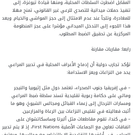
المقابل اضطرت السلطات المحلية، ومنها قيادة تيوغزة، إلى
تنفيذ حملات ميدانية للتصدي للرعي غير القانوني، تمنح مهلا
للمغادرة، وتلجأ عند عدم الامتثال إلى حجز المواشي والخيام. ويعد
هذا اللجوء إلى التدخل الميداني مؤشرا على عجز المنظومة
المركزية عن تحقيق الضبط المطلوب.
رابعا: مقاربات مقارنة
تؤكد تجارب دولية أن إدماج الأعراف المحلية في تدبير المراعي
يحد من النزاعات ويعز الاستدامة:
– في إفريقيا جنوب الصحراء، تعتمد دول مثل إثيوبيا والنيجر
ومالي على حكامة رعوية تقليدية تسند سلطة ضبط المراعي
ومسارات الترحال إلى زعماء القبائل ومجالس الشيوخ، وهو ما
أثبت فعاليته في تقليص النزاعات بين الرعاة والمزارعين.
– في كندا، تقوم مقاطعات مثل ألبرتا وساسكاتشوان على
اتفاقات تعاون مع الجماعات الأصلية First Nations، إذ لا يتم تدبير
المراعي في أراضيها التقليدية إلا بالتشاور مع مجالسها، ويعترف