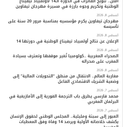
أملن.. تتويج الفائزات في الدورة الـ14 لأولمبياد تيفيناغ
ك
ب
ر
k
ب
الوطنية وتكريم وجوه بارزة في مسيرة مهرجان تيفاوين
ا
أغسطس 8, 2026
مهرجان تيفاوين يكرم مؤسسيه بمناسبة مرور 20 سنة على
تأسيسه
م
أغسطس 8, 2026
الإعلان عن نتائج أولمبياد تيفيناغ الوطنية في دورتها 14
أغسطس 8, 2026
الصحراء المغربية ..كولومبيا تُغير موقفها وتعترف بسيادة
المغرب على صحرائه
أغسطس 8, 2026
مغاربة العالم.. الانتقال من منطق “التحويلات المالية” إلى
وضعية الشريك الاقتصادي الفاعل
أغسطس 7, 2026
محمد فارسي يطرق باب الترجمة الفورية إلى الأمازيغية في
البرلمان المغربي
أغسطس 7, 2026
العبور إلى سبتة ومليلية.. المجلس الوطني لحقوق الإنسان
يكشف خلاصاته الأولية ويرصد 14 وفاة وفق المعطيات