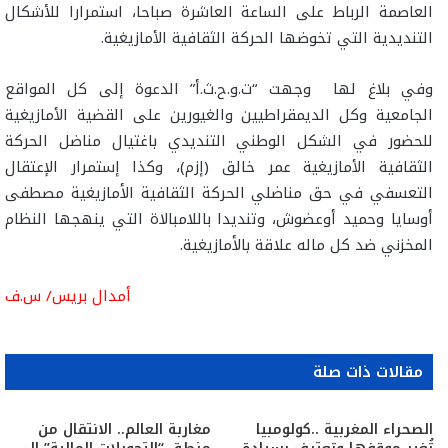
العاصمة الرباط على الساعة العاشرة صباحا، ﺍﺳﺘﻤﺮﺍﺭﺍ ﻟﻸﺷﻜﺎﻝ
ﺍﻟﺘﻨﺪﻳﺪﻳﺔ ﺍﻟﺘﻲ ﺗﺨﻮﺿﻬﺎ ﺍﻟﺤﺮﻛﺔ ﺍﻟﺜﻘﺎﻓﻴﺔ ﺍﻷﻣﺎﺯﻳﻐﻴﺔ.
وفي بلاغ لها وجهت “ت.و.ح.ث.أ” الدعوة إلى ﻛﻞ ﺍﻟﻤﻮﺍﻗﻊ
ﺍﻟﺠﺎﻣﻌﻴﺔ ﻭﻛﻞ ﺍﻟﺪﻳﻤﻘﺮﺍﻃﻴﻴﻦ ﻭﺍﻟﻐﻴﻮﺭﻳﻦ ﻋﻠﻰ ﺍﻟﻘﻀﻴﺔ ﺍﻷﻣﺎﺯﻳﻐﻴﺔ
ﻟﻠﺤﻀﻮﺭ ﻓﻲ ﺍﻟﺸﻜﻞ ﺍﻟﻮﻃﻨﻲ ﺍﻟﺘﻨﺪﻳﺪﻱ ﺑﺎﻏﺘﻴﺎﻝ ﻣﻨﺎﺿﻞ ﺍﻟﺤﺮﻛﺔ
ﺍﻟﺜﻘﺎﻓﻴﺔ ﺍﻷﻣﺎﺯﻳﻐﻴﺔ ﻋﻤﺮ ﺧﺎﻟﻖ (ﺇﺯﻡ)، ﻭﻛﺬﺍ ﺇﺳﺘﻤﺮﺍﺭ ﺍﻹﻋﺘﻘﺎﻝ
ﺍﻟﺘﻌﺴﻔﻲ ﻓﻲ ﺣﻖ ﻣﻨﺎضلي الحركة الثقافية الأمازيغية مصطفى
أﻭﺳﺎﻳﺎ ﻭﺣﻤﻴﺪ ﺃﻭﻋﻀﻮﺵ، ﻭﺗﻨﺪﻳﺪﺍ باللاﻣﺒﺎلاة ﺍﻟﺘﻲ ﻳﻨﻬﺠﻬﺎ ﺍﻟﻨﻈﺎﻡ
ﺍﻟﻤﺨﺰﻧﻲ ﺿﺪ ﻛﻞ ﻣﺎﻟﻪ ﻋﻼﻗﺔ ﺑﺎلأﻣﺎﺯﻳﻐﻴﺔ.
أمدال بريس/ س.ف
مقالات ذات صلة
الصحراء المغربية ..كولومبيا
مغاربة العالم.. الانتقال من