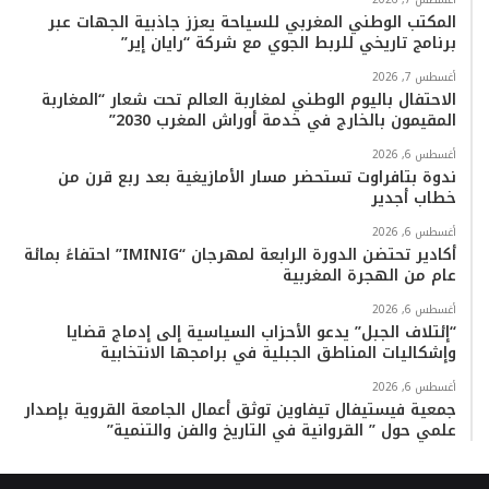
المكتب الوطني المغربي للسياحة يعزز جاذبية الجهات عبر
برنامج تاريخي للربط الجوي مع شركة “رايان إير”
أغسطس 7, 2026
الاحتفال باليوم الوطني لمغاربة العالم تحت شعار “المغاربة
المقيمون بالخارج في خدمة أوراش المغرب 2030”
أغسطس 6, 2026
ندوة بتافراوت تستحضر مسار الأمازيغية بعد ربع قرن من
خطاب أجدير
أغسطس 6, 2026
أكادير تحتضن الدورة الرابعة لمهرجان “IMINIG” احتفاءً بمائة
عام من الهجرة المغربية
أغسطس 6, 2026
“إئتلاف الجبل” يدعو الأحزاب السياسية إلى إدماج قضايا
وإشكاليات المناطق الجبلية في برامجها الانتخابية
أغسطس 6, 2026
جمعية فيستيفال تيفاوين توثق أعمال الجامعة القروية بإصدار
علمي حول ” القروانية في التاريخ والفن والتنمية”