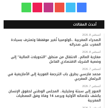
ف
ت
ي
ا
T
و
ي
و
و
ن
i
ا
أحدث المقالات
س
ي
ت
س
k
ت
ب
ت
ي
ت
T
س
أغسطس 8, 2026
الصحراء المغربية ..كولومبيا تُغير موقفها وتعترف بسيادة
المغرب على صحرائه
و
ر
و
ق
o
ا
أغسطس 8, 2026
ك
ب
ر
k
ب
مغاربة العالم.. الانتقال من منطق “التحويلات المالية” إلى
وضعية الشريك الاقتصادي الفاعل
ا
أغسطس 7, 2026
م
محمد فارسي يطرق باب الترجمة الفورية إلى الأمازيغية في
البرلمان المغربي
أغسطس 7, 2026
العبور إلى سبتة ومليلية.. المجلس الوطني لحقوق الإنسان
يكشف خلاصاته الأولية ويرصد 14 وفاة وفق المعطيات
المغربية
أغسطس 7, 2026