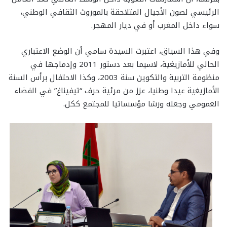
الرئيسي لصون الأجيال المتلاحقة بالموروث الثقافي الوطني،
سواء داخل المغرب أو في ديار المهجر.
وفي هذا السياق، اعتبرت السيدة سامي أن الوضع الاعتباري
الحالي للأمازيغية، لاسيما بعد دستور 2011 وإدماجها في
منظومة التربية والتكوين سنة 2003، وكذا الاحتفال برأس السنة
الأمازيغية عيدا وطنيا، عزز من مرئية حرف “تيفيناغ” في الفضاء
العمومي وجعله ورشا مؤسساتيا للمجتمع ككل.