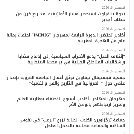
و
ر
و
ق
o
ا
أغسطس 6, 2026
ك
ب
ر
k
ب
ندوة بتافراوت تستحضر مسار الأمازيغية بعد ربع قرن من
خطاب أجدير
ا
أغسطس 6, 2026
م
أكادير تحتضن الدورة الرابعة لمهرجان “IMINIG” احتفاءً بمائة
عام من الهجرة المغربية
أغسطس 6, 2026
“إئتلاف الجبل” يدعو الأحزاب السياسية إلى إدماج قضايا
وإشكاليات المناطق الجبلية في برامجها الانتخابية
أغسطس 6, 2026
جمعية فيستيفال تيفاوين توثق أعمال الجامعة القروية بإصدار
علمي حول ” القروانية في التاريخ والفن والتنمية”
أغسطس 6, 2026
مهرجان المهاجر بأكادير: أسبوع للاحتفاء بمغاربة العالم
وتعزيز ارتباطهم بالوطن الأم
أغسطس 6, 2026
جماعة تزگزاوين: الكلاب الضالة تزرع “الرعب” في نفوس
الساكنة والجماعة مطالبة بالتدخل العاجل