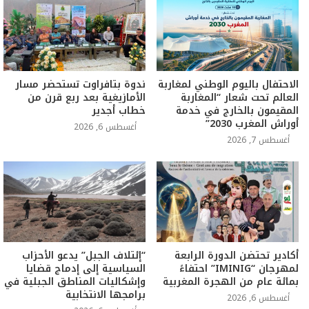
الاحتفال باليوم الوطني لمغاربة
ندوة بتافراوت تستحضر مسار
العالم تحت شعار “المغاربة
الأمازيغية بعد ربع قرن من
المقيمون بالخارج في خدمة
خطاب أجدير
أوراش المغرب 2030”
أغسطس 6, 2026
أغسطس 7, 2026
أكادير تحتضن الدورة الرابعة
“إئتلاف الجبل” يدعو الأحزاب
لمهرجان “IMINIG” احتفاءً
السياسية إلى إدماج قضايا
بمائة عام من الهجرة المغربية
وإشكاليات المناطق الجبلية في
برامجها الانتخابية
أغسطس 6, 2026