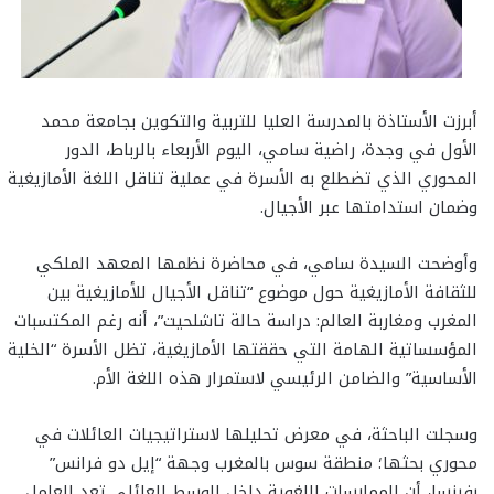
أبرزت الأستاذة بالمدرسة العليا للتربية والتكوين بجامعة محمد
الأول في وجدة، راضية سامي، اليوم الأربعاء بالرباط، الدور
المحوري الذي تضطلع به الأسرة في عملية تناقل اللغة الأمازيغية
وضمان استدامتها عبر الأجيال.
وأوضحت السيدة سامي، في محاضرة نظمها المعهد الملكي
للثقافة الأمازيغية حول موضوع “تناقل الأجيال للأمازيغية بين
المغرب ومغاربة العالم: دراسة حالة تاشلحيت”، أنه رغم المكتسبات
المؤسساتية الهامة التي حققتها الأمازيغية، تظل الأسرة “الخلية
الأساسية” والضامن الرئيسي لاستمرار هذه اللغة الأم.
وسجلت الباحثة، في معرض تحليلها لاستراتيجيات العائلات في
محوري بحثها؛ منطقة سوس بالمغرب وجهة “إيل دو فرانس”
بفرنسا، أن الممارسات اللغوية داخل الوسط العائلي تعد العامل