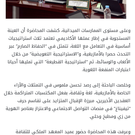
وعلى مستوى الممارسات الميدانية، كشفت المحاضرة أن العينة
المستجوبة في إطار عملها الأكاديمي تعتمد ثلاث استراتيجيات
أساسية في التعامل مع اللغة، تتمثل في “الحفاظ الصارم” عبر
التحدث حصرا بالأمازيغية، و”الاستراتيجية التعويضية” من خلال
الألعاب والوسائط، ثم “استراتيجية القطيعة” التي تمليها أحيانا
اعتبارات المنفعة اللغوية.
وخلصت الباحثة إلى رصد تحسن ملموس في التمثلات والآراء
الخاصة بالأمازيغية، لغة وثقافة، بفعل المكتسبات المتراكمة خلال
العقدين الأخيرين، مبرزة الإقبال المتزايد على تقاسم حرف
“تيفيناغ” في منصات التواصل الاجتماعي والاعتزاز بعناصر الهوية
من زي ومطبخ وحلي.
وعرفت هذه المحاضرة حضور عميد المعهد الملكي للثقافة