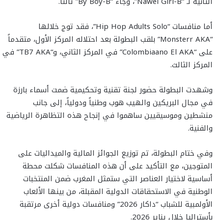
الثانية لـ “Nawel Girl-B”، وجاء “By Boy-B” ثالثاً.
أما منافسات “Hip Hop Adults Solo”، فقد توج خلالها
“Monsterr AKA” بلقب البطولة بعد احتلاله المركز الأول، متقدماً
على “Colombiaano El AKA” في المركز الثاني، و“TB7 AKA” في
المركز الثالث.
وشهدت البطولة حضور لجنة تقنية وتحكيمية ضمت أسماء بارزة
في مجال البريكين والهيب هوب وطنياً ودولياً، إلى جانب
منشطين وموسيقيين ساهموا في إنجاح هذه التظاهرة الرياضية
والفنية.
وفي ختام البطولة، تم توزيع الجوائز المالية والميداليات على
المتوجين، مع التأكيد على أن هذه المنافسات شكلت محطة
أساسية لاختيار العناصر التي ستمثل المغرب ضمن المنتخبات
الوطنية في الاستحقاقات الدولية المقبلة، من بينها الألعاب
الأولمبية للشباب “داكار 2026” ومنافسات دولية أخرى مرتقبة
بأستراليا خلال يناير 2026.