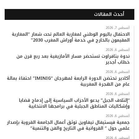
ي
و
و
ن
i
ا
أحدث المقالات
س
ي
ت
س
k
ت
ب
ت
ي
ت
T
س
أغسطس 7, 2026
الاحتفال باليوم الوطني لمغاربة العالم تحت شعار “المغاربة
المقيمون بالخارج في خدمة أوراش المغرب 2030”
و
ر
و
ق
o
ا
أغسطس 6, 2026
ك
ب
ر
k
ب
ندوة بتافراوت تستحضر مسار الأمازيغية بعد ربع قرن من
خطاب أجدير
ا
أغسطس 6, 2026
م
أكادير تحتضن الدورة الرابعة لمهرجان “IMINIG” احتفاءً بمائة
عام من الهجرة المغربية
أغسطس 6, 2026
“إئتلاف الجبل” يدعو الأحزاب السياسية إلى إدماج قضايا
وإشكاليات المناطق الجبلية في برامجها الانتخابية
أغسطس 6, 2026
جمعية فيستيفال تيفاوين توثق أعمال الجامعة القروية بإصدار
علمي حول ” القروانية في التاريخ والفن والتنمية”
أغسطس 6, 2026