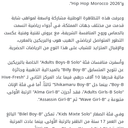
و“Hip Hop Morocco 2026”.
وعرفت هذه التظاهرة الوطنية مشاركة واسعة لمواهب شابة
قدمت من مختلف جهات المملكة، في أجواء رياضية اتسمت
بالحماس وروح المنافسة الشريفة، مع عروض تقنية وفنية عكست
التطور المتواصل لرياضتي الهيب هوب والبريكين بالمغرب،
والإقبال المتزايد للشباب على هذا النوع من الرياضات الحضرية.
وأسفرت منافسات فئة “Adults Boys-B Solo” الخاصة بالبريكين
عن تتويج المتسابق “Billy Boy-B” بالميدالية الذهبية وجائزة
مالية قدرها 10 آلاف درهم، فيما عاد المركز الثاني لـ “Hive-Fresh
Boy-B”، بينما حل “Shikamaru Boy-B” ثالثاً. أما في فئة الإناث
“Adults Girls-B Solo”، فقد أحرزت “Alma Girl-B” الرتبة الأولى،
متبوعة بـ “Wave Girl-B” ثم “Assassin Girl-B”.
وفي فئة الصغار “Kids Mixte Solo”، تمكن “Bilel Boy-B” البالغ
من العمر 17 سنة من الظفر بالرتبة الأولى، بينما عادت المرتبة