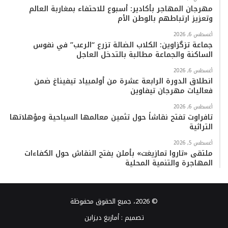
مهرجان المهاجر بأكادير: أسبوع للاحتفاء بمغاربة العالم
وتعزيز ارتباطهم بالوطن الأم
أغسطس 6, 2026
جماعة تزگزاوين: الكلاب الضالة تزرع “الرعب” في نفوس
الساكنة والجماعة مطالبة بالتدخل العاجل
أغسطس 6, 2026
انطلاق الدورة الرابعة عشرة من أولمبياد تيفيناغ ضمن
فعاليات مهرجان تيفاوين
أغسطس 6, 2026
تافراوت تفتح نقاشاً حول تثمين معالمها السياحية ومؤهلاتها
التراثية
أغسطس 5, 2026
ملتقى «تاروا تمازيغت» بأملن يفتح النقاش حول الكفاءات
المهاجرة والتنمية المحلية
© 2026، جميع الحقوق محفوظة
تصميم :
أمازيغ ديزاين