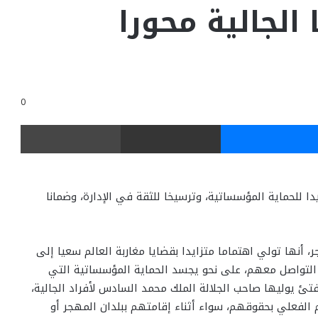
 الجالية محورا
0
ر
ماسنجر
مشاركة عبر البريد
طباعة
دا للحماية المؤسساتية، وترسيخا للثقة في الإدارة، وضمانا
، أنها تولي اهتماما متزايدا بقضايا مغاربة العالم سعيا إلى
لتواصل معهم، على نحو يجسد الحماية المؤسساتية التي
فتئ يوليها صاحب الجلالة الملك محمد السادس لأفراد الجالية،
الفعلي بحقوقهم، سواء أثناء إقامتهم ببلدان المهجر أو