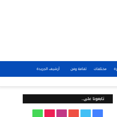
بحث
ة
مختلفات
ثقافة وفن
أرشيف الجريدة
عن
تابعونا على..
ف
ت
ي
ا
T
و