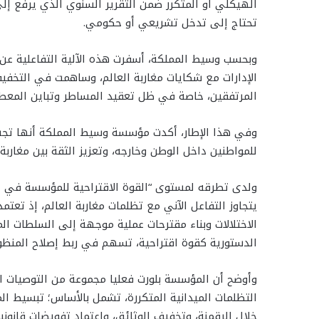
الهيكلي أو المتكرر ضمن التقرير السنوي الذي يرفع إلى 
تحتاج إلى تدخل تشريعي أو حكومي.
وبحسب وسيط المملكة، أسفرت هذه الآلية التفاعلية عن
الإدارات مع شكايات مغاربة العالم، وساهمت في التخفي
المرتفقين، خاصة في ظل تعقيد المساطر وتباين المعطيا
وفي هذا الإطار، أكدت مؤسسة وسيط المملكة أنها تجسد 
للمواطنين داخل الوطن وخارجه، وتعزيز الثقة بين مغاربة
ولدى تطرقه لمستوى “القوة الاقتراحية للمؤسسة في خدم
يتجاوز التفاعل الآني مع تظلمات مغاربة العالم، إذ تع
الاختلالات وبناء مقترحات عملية موجهة إلى السلطات ا
الدستورية كقوة اقتراحية، تسهم في ربط إصلاح المنظومة 
وأوضح أن المؤسسة بلورت فعليا مجموعة من التوصيات ال
التظلمات الميدانية المتكررة، تشمل بالأساس؛ تبسيط الم
خلال الرقمنة، وتخفيف الوثائق، واعتماد تفويضات قانوني