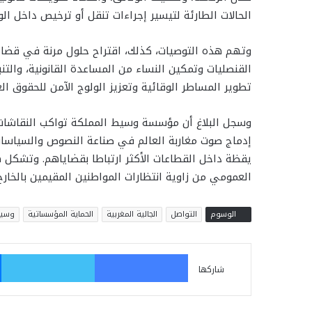
الحالات الطارئة لتيسير إجراءات تنقل أو ترخيص داخل ال
وتهم هذه التوصيات، كذلك، اقتراح حلول مرنة في قضايا
القنصليات وتمكين النساء من المساعدة القانونية، والتنب
تطوير المساطر الوقائية وتعزيز الولوج الآمن للحقوق الع
وسجل البلاغ أن مؤسسة وسيط المملكة تواكب النقاشات ا
إدماج صوت مغاربة العالم في صناعة النصوص والسياسات،
يقظة داخل القطاعات الأكثر ارتباطا بقضاياهم. وتشكل هذه
العمومي من زاوية انتظارات المواطنين المقيمين بالخارج
الوسوم
التواصل
الجالية المغربية
الحماية المؤسساتية
وسيط
فيسبوك
تو
شاركها