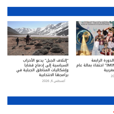
لدورة الرابعة
“إئتلاف الجبل” يدعو الأحزاب
لمهرجان “IMINIG” احتفاءً بمائة عام
السياسية إلى إدماج قضايا
غربية
وإشكاليات المناطق الجبلية في
برامجها الانتخابية
أغسطس 6, 2026