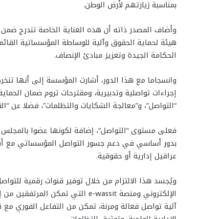
بمناسبة زيارتهم لأرض الوطن.
وأضاف المصدر ذاته أن هذه العناية الخاصة تندرج ضمن 
هيئة لحماية الحقوق وآلية للوساطة المؤسساتية القائمة
الحكامة الجيدة وتعزيز مبادئ الإنصاف.
وانسجاما مع هذا الدور، أشارت المؤسسة إلى أنها تنخرط
إجراءات تواصلية وتدبيرية، ومقترحات تروم ضمان الحماي
“التواصل”، و”معالجة الشكايات والتظلمات”، فضلا عن “ال
فعلى مستوى “التواصل”، إضافة لكونها عضوا بالمجلس ا
بدور أساسي في دعم جسور التواصل المؤسساتي مع أفراد
عراقيل إدارية أو حقوقية.
ويُجسد هذا الالتزام من خلال توفير قنوات رقمية للتواصل
الإلكتروني ومنصة e-wassit التي تم
آلية تواصل فعالة ومرنة، تمكن من التفاعل الفوري مع قض