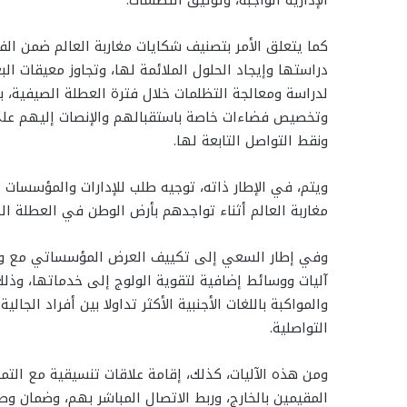
الإدارية الواجبة، وتوثيق التظلمات.
كما يتعلق الأمر بتصنيف شكايات مغاربة العالم ضمن الف
دراستها وإيجاد الحلول الملائمة لها، وتجاوز معيقات ا
لدراسة ومعالجة التظلمات خلال فترة العطلة الصيفية، ب
وتخصيص فضاءات خاصة باستقبالهم والإنصات إليهم على
ونقط التواصل التابعة لها.
ويتم، في الإطار ذاته، توجيه طلب للإدارات والمؤسسات
مغاربة العالم أثناء تواجدهم بأرض الوطن في العطلة ا
وفي إطار السعي إلى تكييف العرض المؤسساتي مع واقع 
آليات ووسائط إضافية لتقوية الولوج إلى خدماتها، وذلك 
والمواكبة باللغات الأجنبية الأكثر تداولا بين أفراد الجالية
التواصلية.
ومن هذه الآليات، كذلك، إقامة علاقات تنسيقية مع التمث
المقيمين بالخارج، وربط الاتصال المباشر بهم، وضمان و