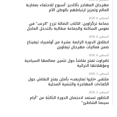
مهرجان المهاجر بأكادير: أسبوع للاحتفاء بمغاربة
العالم وتعزيز ارتباطهم بالوطن الأم
أغسطس 6, 2026
جماعة تزگزاوين: الكلاب الضالة تزرع “الرعب” في
نفوس الساكنة والجماعة مطالبة بالتدخل العاجل
أغسطس 6, 2026
انطلاق الدورة الرابعة عشرة من أولمبياد تيفيناغ
ضمن فعاليات مهرجان تيفاوين
أغسطس 6, 2026
تافراوت تفتح نقاشاً حول تثمين معالمها السياحية
ومؤهلاتها التراثية
أغسطس 5, 2026
ملتقى «تاروا تمازيغت» بأملن يفتح النقاش حول
الكفاءات المهاجرة والتنمية المحلية
أغسطس 5, 2026
الناظور تستعد لاحتضان الدورة الثالثة من “أيام
سينما الشاطئ”