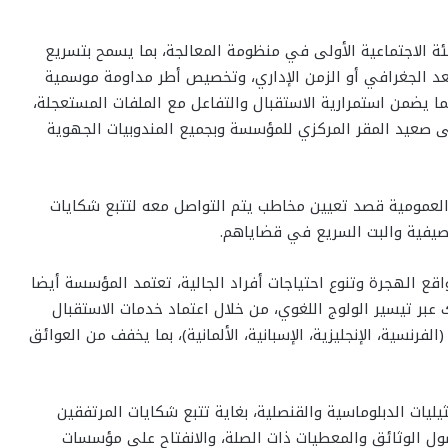
ئة الاجتماعية الأولى في منظومة المعالجة، بما يسمح بتسريع
لبعد الجغرافي أو الزمن الإداري، وتخصيص أطر مداومة موسمية
ما يضمن استمرارية الاستقبال والتفاعل مع الملفات المستعجلة،
 صعيد المقر المركزي للمؤسسة وبجميع المندوبيات الجهوية
 العمومية قصد تعيين مخاطب يتم التواصل معه لتتبع شكايات
لصيفية والبت السريع في قضاياهم.
الهجرة وتنوع احتياجات أفراد الجالية، تعتمد المؤسسة أيضا
عبر تيسير الولوج اللغوي، من خلال اعتماد خدمات الاستقبال
 (الفرنسية، الإنجليزية، الإسبانية، الألمانية)، بما يخفف من العوائق
يليات الدبلوماسية والقنصلية، بغاية تتبع شكايات المرتفقين
صول الوثائق والمعطيات ذات الصلة، والانفتاح على مؤسسات