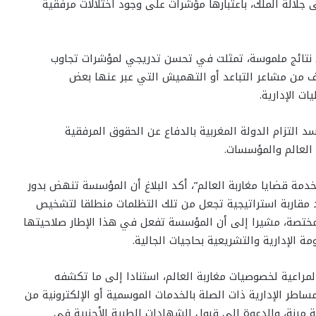
جلالة الملك، باعتبارها مؤشرات على وجود اختلالات مرفقية
 نتائج ملموسة، تمثلت في تحسن تدريجي لمؤشرات تجاوب
ف من مشاعر التباعد أو التهميش التي عبر عنها بعض
ت الإدارية.
التزام الدولة المغربية بالدفاع عن الحقوق المرفقية
 العالم والمؤسسات.
ة قضايا مغاربة العالم”، أكد البلاغ أن المؤسسة تنهض بدور
تمد مقاربة استراتيجية تجعل من تلك التظلمات منطلقا لتشخيص
لمختصة، مشيرا إلى أن المؤسسة تفعل في هذا الإطار صلاحيتها
الإدارية والتشريعية بحاجيات الجالية.
مراعية لخصوصيات مغاربة العالم، استنادا إلى ما تكشفه
ساطر الإدارية ذات الصلة بالخدمات الموسمية أو الإلكترونية من
ة مرنة، والدعوة إلى قبول الشهادات الطبية الأجنبية في