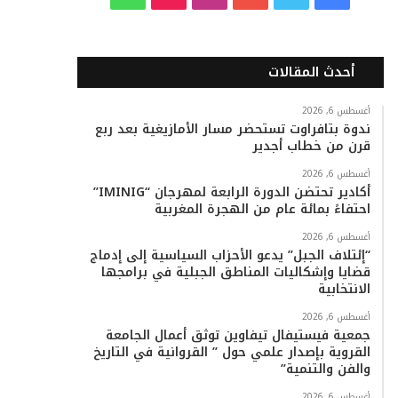
ي
و
و
ن
i
ا
س
ي
ت
س
k
ت
أحدث المقالات
ب
ت
ي
ت
T
س
أغسطس 6, 2026
ندوة بتافراوت تستحضر مسار الأمازيغية بعد ربع
و
ر
و
ق
o
ا
قرن من خطاب أجدير
ك
ب
ر
k
ب
أغسطس 6, 2026
أكادير تحتضن الدورة الرابعة لمهرجان “IMINIG”
ا
احتفاءً بمائة عام من الهجرة المغربية
م
أغسطس 6, 2026
“إئتلاف الجبل” يدعو الأحزاب السياسية إلى إدماج
قضايا وإشكاليات المناطق الجبلية في برامجها
الانتخابية
أغسطس 6, 2026
جمعية فيستيفال تيفاوين توثق أعمال الجامعة
القروية بإصدار علمي حول ” القروانية في التاريخ
والفن والتنمية”
أغسطس 6, 2026