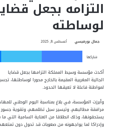
التزامه بجعل قضايا
لوساطته
جمال بورفيسي
أغسطس 8, 2025
فيسبوك
تويت
شاركها
أكدت مؤسسة وسيط المملكة التزامها بجعل قضايا
الجالية المغربية المقيمة بالخارج محورا لوساطتها، تجسي
لمواطنة فاعلة لا تعيقها الحدود.
وأبرزت المؤسسة، في بلاغ بمناسبة اليوم الوطني للمهاجر
مرافقة مطالبهم، وتيسير سبل تظلمهم، وتقوية جسور ا
يستحقونها، وذلك انطلاقا من العناية السامية التي ما 
وإدراكا لما يواجهونه من صعوبات قد تحول دون تمتعهم 