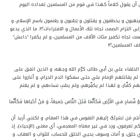
ل أن يقول كلاماً كهذا في قوم من المسلمين تعداده اليوم
ينهبون و يخطفون و يقتلون و يَسْبون و يغنمون باسم الإسلام، و
التزام الصمت تجاه تلك الأعمال و الافتراءات؟!!. ما الذي يدعو
لصمت تجاه تكفير مئات الآلاف من المسلمين، و لم يكفرا “داعش”
اف المسلمين؟!!
ع الخلفاء علي بن أبي طالب كرَّم الله وجهه، و الذين اتفق على
لم يقاتلهم الإمام علي حتى سفكوا الدم الحرام، و أغاروا على
كفَّار، و لهذا لم يكفِّرهم، ولم يسْبِ نساءهم، و لم يغنم
َادٍ في الأرْضِ فَكَأَنَّمَا قَتَلَ النَّاسَ جَميعَاً، وَ مَنْ أحْياها فَكَأَنَّما
م مَن تشرئبُّ إليهم النفوس في هذا المقام، و لكنني أريد أن
لعلكم تعرفون، ورد في غير معناه المعجمي، أي معنى (الإحياء)، إذ
ي خلق، و أمات وسوف يحيي الخلق للحساب، للثواب و العقاب. و