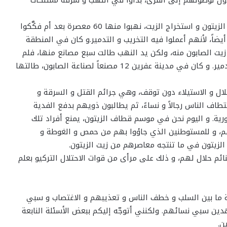
كان يوجدفي عفرين المدينة و الريف 250 معصرة لعصر الزيتون و استخراج الزيت، نهبوا منها 60 معصرة بعد أم فكَّكوا
يضاً، لأنهم أعملوا فيه التخريب و التدمير.و كان في المنطقة
اج زيت الصابون منه، ولكن يد النهب طالت سبع مصانع منها، فلم
يبق منها سوى أبنيتها التي أعملوا فيها التخريب و التدمير. و كان في مدينة عفرين 12 مصنعاً لصناعة الصابون، طالتها
ال و الاستيلاء دون توقف، وهي جرائم القتل و السرقة و
تطاف الناس رجالاً و نساءً، ثم يطالبون ذويهم بدفع الفدية
لسورية. و اليوم نحن في موسم قطاف الزيتون، يمنع أفراد تلك
سهم، و للمستوطنين الذي جاؤوا بهم من حمص و الغوطة و
الزيتون في ما تنتجه معاصرهم من زيت الزيتون.
نائم حلال لهم، و ذلك على مرأى من قوات الاحتلال التركيو بعلم
ة ما بين السلب و خطف الناس و تعذيبهم و الاغتصاب و سبي
جاهدين سبي نسائهم. ولكنني أتوجّه إليكم ببعض الأسئلة النابعة
ن.