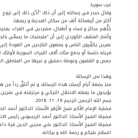
غرب سوريا.
وقال حيدر في رسالته إلى أن ذلك “أدّى ذلك إلى نزوح
أكثر من أربعمائة ألف من سكان المدينة و ريفها،
جُلُّهم عجائز و نساء و أطفال، مشردين في العراء، يفتر
وأشار المثقف الكوردي إلى أن “مليشيات ما يسمّى بالج
عفرين يكفِّرون الناس و يمنعون النازحين من العودة إل
قريته خلسة أو بدفع مئات ألاف الليرات السورية لأولئك 
حمص و القلمون وغوطة دمشق و غيرها من المناطق الس
وهذا نص الرسالة:
منذ بضعة أيام أرسلت هذه الرسالة، و لم أتلقَّ رداً من 
يؤيدون ما يفعله الاحتلال التركي و مرتزقته في عفرين.
بسم الله الرحمن الرحيم 19. 11. 2018
فضلية الإمام الأكبر شيخ الأزهر الأستاذ الدكتور أحمد الط
فضيلة الشيخ الأستاذ الدكتور أحمد الريسوني رئيس الاتح
فضيلة الشيخ الأستاذ الدكتور علي محيي الدين قرة داغي 
السلام عليكم و رحمة الله و بركاته.