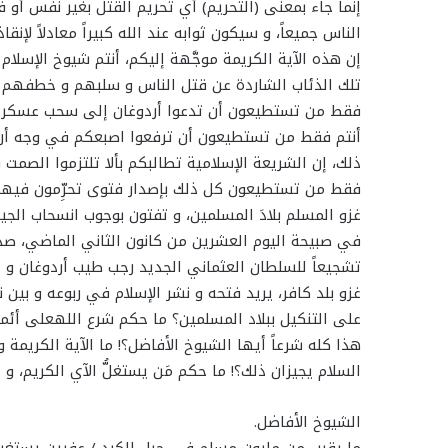
إنما جاء بمعنى (التحريم) أي تحريم القتل بغير نفس أو ف
الناس جميعاً، و سيكون ثوابه عند الله كبيراً معادلاً لإنقاذ
إن هذه الآية الكريمة موجَّهة إليكم، أنتم شيوخ الإسلا
تلك الذئاب الشاردة عن قتل الناس و سلبهم و خطفهم و 
فقط من تستطيعون أن تدعوا أردوغان إلى سحب عسكره و 
أنتم فقط من تستطيعون أن ترفعوا اصبعكم في وجه أردوغا
ذلك، إن الشريعة الإسلامية تطالبكم بألا تلتزموا الصمت 
فقط من تستطيعون كل ذلك بإصدار فتوى تحرِّمون فيها ما 
غزو المسلم بلادَ المسلمين، و تفتون بوجوب انسحاب الجي
في صبيحة اليوم العشرين من كانون الثاني الماضي، صدحت
تشجيعاً للسلطان العثماني الجديد رجب طيب أردوغان و جي
غزو بلد كافر، يريد فتحه و نشر الإسلام في ربوعه و بين
على التنكيل ببلاد المسلمين؟ ما حكم شرع اللهعلى أئم
هذا كله شرعاً أيها الشيوخ الأفاضل؟! ما الآية الكريمة
السلام يجيزان ذلك؟! ما حكم مَن يستغلُّ الآي الكريم، 
الشيوخ الأفاضل.
ما يقرب من مليون مسلم في جبل الكرد / عفرين يستغيثون