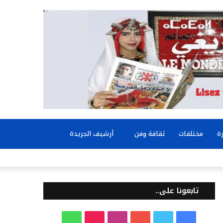
بحث
ة
مختلفات
ثقافة وفن
أرشيف الجريدة
عن
تابعونا على..
ف
ت
ي
ا
T
و