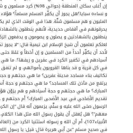
إن أغلب سكان المنطقة (حوالي
و نساءه سبايا؟هل يجوز أن يكفِّر المسلم مسلماً؟ هؤلاء
المليون و هم مسلمون سُنَّة. هذا في الوقت الذي لم يكفّ
يحرقونهم في أقفاص حديدية، لأنهم ينطقون بالشهادتين
ينطقون بالشهادتين و يصلون و يصومون و يدفعون الزكاة و
لعلكم تعلمون أن شيخ الإسلام ابن تيمية قال: “لا يجوز تك
لأحد أن يكفِّر أحداً من المسلمين و إن أخطأ و غلظ حتى ت
أسيادهم في تكفير الكرد في عفرين و ريفها؟. ما هي ح
في كل قرية و قد بناها القرويون بأموالهم، و لم تنفق و
تكاليف بناء مساجد مدينة عفرين؟ ما هي حجتهم و حجة أ
يرتفع من مآذن تلك المساجد؟ ما هي حجتهم و حجة أسي
المبارك؟ ما هي حجتهم و حجة أسيادهم و هم يرَوْن هؤلاء
تقديم الأضاحي في عيد الأضحى المبارك؟ أم حجتهم و ح
الرسول صلى الله عليه و سلَّم، يزعمون أنه قال “إن الكر
معهم”؟ هل يُعقل أن يقول رسول الله مثل هذا الكلام، و قد جاء رحمة
الأنبياء107)، أم أن الله و رسوله استثنيا الكرد م
في صحيح مسلم “عن أبي هريرة قال: قيل: يا رسول الله، ادعُ 