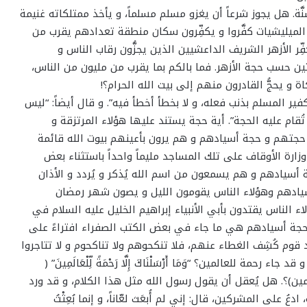
 98%) كرد مسلمون و سُنَّة. هل يجوز شرعاً أن يغزو مسلم مسلماً، و يأخذ ممتلكاته غنيمة
 الميليشيات كفَّروا و يكفِّرون سكان منطقة تعدادهم يقرب من
ِر الأزهر الشريف الداعشيين الذين يجزُّون رقاب الناس و
 حسب حجة الأزهر. فما بالكم بما يقرب من مليون من الناس،
 يحجُّ القادرون منهم إلى بيت الله الحرام؟!
فير المسلم بذنب فعله، و لا بخطأ أخطأ فيه”. و قال أيضاً: “ليس
ُقام عليه الحجة”. أية حجة يستند عليها هؤلاء المرتزقة و
جتهم و حجة أسيادهم و هم يرون بأعينهم بيوت الله قائمة
زارة الأوقاف على تلك المساجد مليماً واحداً باستثناء بعض
سيادهم و هم يسمعون من اسم الله يُذكر و يُردد و الأذان
ادهم وهؤلاء الناس يقومون الليل و يصون شهر رمضان
 الناس يقتدون بأبي الأنبياء إبراهيم الخليل عليه السلام في
جة أسيادهم هي ما جاء في بعض الكتب الصفراء افتراءً على
د قوم كُشِف الغطاء عنهم، فلا تنكحوهم ولا تناكحوم و لا تتاجروا
 للعالمين؟ “وَمَا أَرْسَلْنَاكَ إِلَّا رَحْمَةً لِّلْعَالَمِينَ” (
ن (العالمين)؟. هل يُعقل أن يقول رسول الله مثل هذا الكلام، و قد ورد
على المشركين، قال: إني لم أُبعَث لعّاناً، و إنما بُعِثْتُ