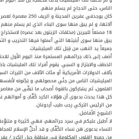
الناس، حتى الدجاج لم يسلم منهم.
آلاتها، و لم يبق منها سوى البناء الذي لم يسلم منهم أ
18 مصنعاً للبيرين (مخلفات الزيتون بعد عصره) لاستخر
جميعاً يد النهب من قِبَل تلك الميليشيات.
أضف إلى ذلك جرائمهم المستمرة منذ اليوم الأول للاحتل
الخطف والابتزاز و السبي. يقوم أفراد تلك المليشيات باخ
بآلاف الدولارات الأمريكية أو مئات الآلاف من الليرات ا
الميليشيات الناس من جنْي محصولهم، و يَجْنونه لأنف
القلمون، ثم يشاركون بالقوة أصحاب ما تبقّى من معاصر 
كل هذا يحدث بدعوى أن هؤلاء الكرد كُفَّار، و أموالهم غ
من الرئيس التركي رجب طيب أردوغان.
الشيوخ الأفاضل.
لا أطيل عليكم في سرد جرائمهم، فهي كثيرة و متنوِّع
النساء بدعوى هن نساء الكُفَّار، و قد أحلَّ الإسلام للم
من جميع القلوب المكلومة في منطقة جبل الكرد / عفري