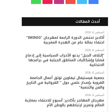
ي
و
و
ن
i
ا
س
ي
ت
س
k
ت
أحدث المقالات
ب
ت
ي
ت
T
س
أغسطس 6, 2026
أكادير تحتضن الدورة الرابعة لمهرجان “IMINIG”
و
ر
و
ق
o
ا
احتفاءً بمائة عام من الهجرة المغربية
ك
ب
ر
k
ب
أغسطس 6, 2026
“إئتلاف الجبل” يدعو الأحزاب السياسية إلى إدماج
ا
قضايا وإشكاليات المناطق الجبلية في برامجها
الانتخابية
م
أغسطس 6, 2026
جمعية فيستيفال تيفاوين توثق أعمال الجامعة
القروية بإصدار علمي حول ” القروانية في التاريخ
والفن والتنمية”
أغسطس 6, 2026
مهرجان المهاجر بأكادير: أسبوع للاحتفاء بمغاربة
العالم وتعزيز ارتباطهم بالوطن الأم