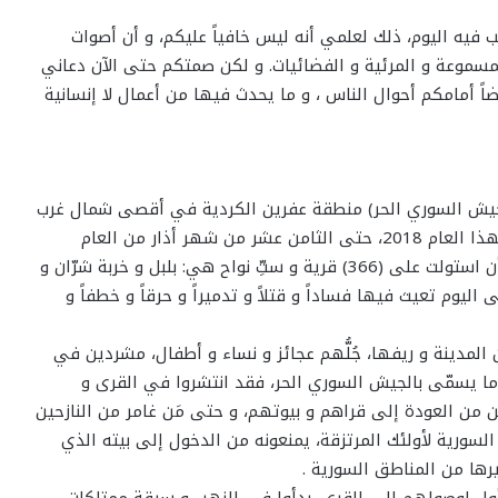
ب فيه اليوم، ذلك لعلمي أنه ليس خافياً عليكم، و أن أصوات
 المسموعة و المرئية و الفضائيات. و لكن صمتكم حتى الآن دعاني
ضاً أمامكم أحوال الناس ، و ما يحدث فيها من أعمال لا إنسانية
الجيش السوري الحر) منطقة عفرين الكردية في أقصى شمال غرب
سوريا، و ذلك بدءاً من العشرين من شهر كانون الثاني لهذا العام 2018، حتى الثامن عشر من شهر أذار من العام
نفسه، حيث دخلت تلك القوات مدينة عفرين نفسها بعد أن استولت على (366) قرية و ستِّ نواح هي: بلبل و خربة شرّان و
ليوم تعيث فيها فساداً و قتلاً و تدميراً و حرقاً و خطفاً و
المدينة و ريفها، جُلُّهم عجائز و نساء و أطفال، مشردين في
 ما يسمّى بالجيش السوري الحر، فقد انتشروا في القرى و
ين من العودة إلى قراهم و بيوتهم، و حتى مَن غامر من النازحين
لسورية لأولئك المرتزقة، يمنعونه من الدخول إلى بيته الذي
ها من المناطق السورية .
أول لوصولهم إلى القرى، بدأوا في النهب و سرقة ممتلكات