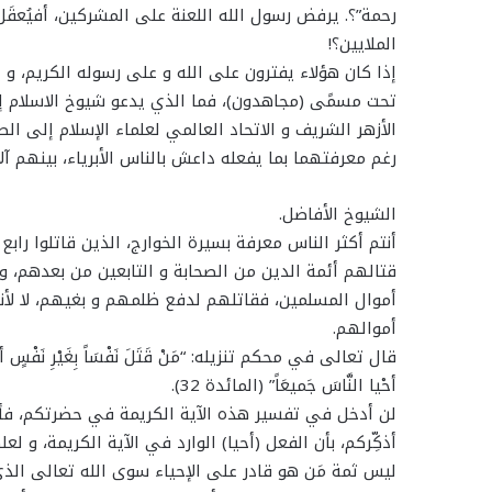
رحمة”؟. يرفض رسول الله اللعنة على المشركين، أفيُعقَ
الملايين؟!
إذا كان هؤلاء يفترون على الله و على رسوله الكريم، و 
تحت مسمًى (مجاهدون)، فما الذي يدعو شيوخ الاسلام إلى 
الأزهر الشريف و الاتحاد العالمي لعلماء الإسلام إلى ا
رغم معرفتهما بما يفعله داعش بالناس الأبرياء، بينهم آل
الشيوخ الأفاضل.
أنتم أكثر الناس معرفة بسيرة الخوارج، الذين قاتلوا راب
قتالهم أئمة الدين من الصحابة و التابعين من بعدهم، و 
أموال المسلمين، فقاتلهم لدفع ظلمهم و بغيهم، لا لأنهم 
أموالهم.
قال تعالى في محكم تنزيله: “مَنْ قَتَلَ نَفْسَاً بِغَيْرِ نَفْسٍ أوْ فّس
أحْيا النَّاسَ جَميعَاً” (المائدة 32).
لن أدخل في تفسير هذه الآية الكريمة في حضرتكم، فأنت
أذكِّركم، بأن الفعل (أحيا) الوارد في الآية الكريمة، و 
ليس ثمة مَن هو قادر على الإحياء سوى الله تعالى الذ