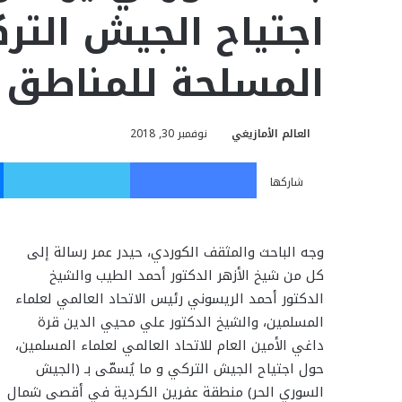
اجتياح الجيش التر
المسلحة للمناطق ا
العالم الأمازيغي
نوفمبر 30, 2018
فيسبوك
تويت
شاركها
وجه الباحث والمثقف الكوردي، حيدر عمر رسالة إلى
كل من شيخ الأزهر الدكتور أحمد الطيب والشيخ
الدكتور أحمد الريسوني رئيس الاتحاد العالمي لعلماء
المسلمين، والشيخ الدكتور علي محيي الدين قرة
داغي الأمين العام للاتحاد العالمي لعلماء المسلمين،
حول اجتياح الجيش التركي و ما يُسمّى بـ (الجيش
السوري الحر) منطقة عفرين الكردية في أقصى شمال