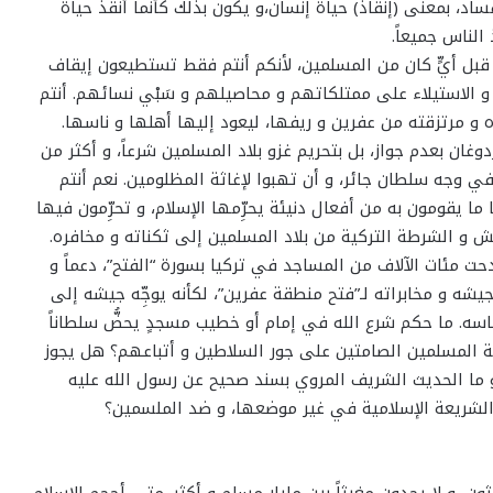
ساد، بمعنى (إنقاذ) حياة إنسان،و يكون بذلك كأنما أنقذ حياة
 الناس جميعاً.
م قبل أيٍّ كان من المسلمين، لأنكم أنتم فقط تستطيعون إيقاف
الاستيلاء على ممتلكاتهم و محاصيلهم و سَبْي نسائهم. أنتم
مرتزقته من عفرين و ريفها، ليعود إليها أهلها و ناسها.
ن بعدم جواز، بل بتحريم غزو بلاد المسلمين شرعاً، و أكثر من
في وجه سلطان جائر، و أن تهبوا لإغاثة المظلومين. نعم أنتم
يقومون به من أفعال دنيئة يحرِّمها الإسلام، و تحرِّمون فيها
ش و الشرطة التركية من بلاد المسلمين إلى ثكناته و مخافره.
 مئات الآلاف من المساجد في تركيا بسورة “الفتح”، دعماً و
شه و مخابراته لـ”فتح منطقة عفرين”، لكأنه يوجِّه جيشه إلى
 ناسه. ما حكم شرع الله في إمام أو خطيب مسجدٍ يحضُّ سلطاناً
ة المسلمين الصامتين على جور السلاطين و أتباعهم؟ هل يجوز
 و ما الحديث الشريف المروي بسند صحيح عن رسول الله عليه
و الشريعة الإسلامية في غير موضعها، و ضد الملسمين؟
، و لا يجدون مغيثاً بين مليار مسلم و أكثر. متى أحجم الإسلام