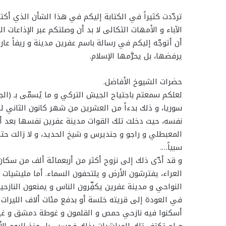
تردّدت كثيراً في الكتابة إليكم في هذا الشأن الذي أكت
الآباء و الأمهات الثكالى لا بد أن وصلتكم عبر الإذاعات
أن أتوجّه إليكم في رسالة باسم عفرين مدينة و ريفاً عار
يرفضها، بل يحرَّمها الإسلام.
حضرات الشيوخ الأفاضل.
لعلكم سمعتم باجتياح الجيش التركي و ما يُسمّى بـ (
المعبطلي و راجو و جنديرس و شيخ الحديد، و لا زالت حتى ا
سبياً….
و قد أدّى ذلك إلى نزوح أكثر من أربعمائة ألف من سكان 
العراء، يفترشون الأرض و يلتحفون السماء. أما مليشيات
النواحي و مدينة عفرين يكفِّرون الناس و يمنعون النازح
في العودة إلى قريته خلسة أو بدفع مئات ألاف الليرات ا
أسكنوا فيه نازحي حمص و القلمون و غوطة دمشق و غير
و لم تكتف تلك الميلشيات بذلك فحسب، بل منذ اليوم ال