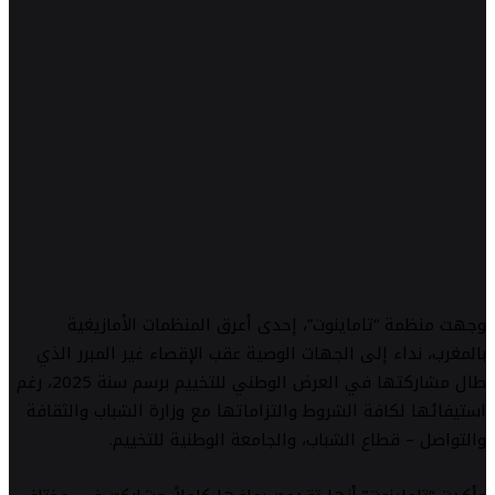
وجهت منظمة “تاماينوت”، إحدى أعرق المنظمات الأمازيغية
بالمغرب، نداء إلى الجهات الوصية عقب الإقصاء غير المبرر الذي
طال مشاركتها في العرض الوطني للتخييم برسم سنة 2025، رغم
استيفائها لكافة الشروط والتزاماتها مع وزارة الشباب والثقافة
والتواصل – قطاع الشباب، والجامعة الوطنية للتخييم.