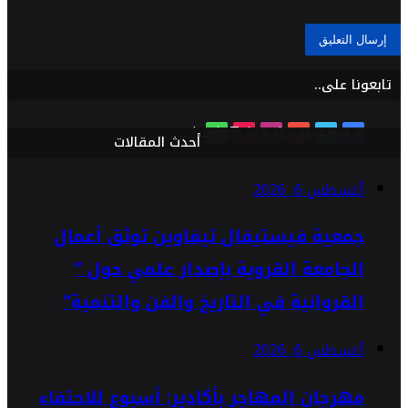
تابعونا على..
فيسبوك
تويتر
يوتيوب
انستقرام
TikTok
واتساب
أحدث المقالات
أغسطس 6, 2026
جمعية فيستيفال تيفاوين توثق أعمال
الجامعة القروية بإصدار علمي حول ”
القروانية في التاريخ والفن والتنمية”
أغسطس 6, 2026
مهرجان المهاجر بأكادير: أسبوع للاحتفاء