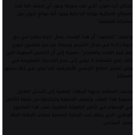
بإنزكان أيت ملول، التي نفت بدورها وجود أي تحفظ، كما نفت
المصالح المركزية بوزارة الداخلية وجود أية موانع تحول دون
مشاركة المنظمة.”
واعتبرت “تاماينوت” أن هذا الإقصاء يمثل “خرقا سافرا في حق
تجربة رائدة في مجال التخييم، وحرمانا غير مبرر لمشروع تربوي
يعزز قيم التعدد والانفتاح”، مشيرة إلى أن الحصص السنوية التي
كانت تمنح للمنظمة لا ترقى إلى حجم التحديات المطروحة في
ورش تفعيل الطابع الرسمي للأمازيغية، كما ينص على ذلك دستور
المملكة.
وختمت المنظمة بدعوة الجهات المعنية إلى التدخل العاجل
لتسوية هذا الملف، وإنصاف الجمعية وتمكينها من حقها الكامل
في الإسهام في تأطير الطفولة المغربية ضمن هذا المشروع
الوطني، الذي ينظم تحت الرعاية السامية لصاحب الجلالة الملك
محمد السادس.