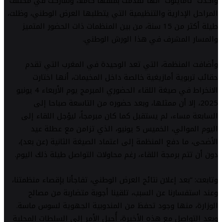
وأكدت “تاماينوت” أنها تقدمت بملفها كاملاً، وشاركت في مختلف
المراحل الإدارية والتنظيمية التي يتطلبها العرض الوطني، وظلت،
طيلة أكثر من 15 سنة، من بين المنظمات ذات الحضور المتميز
والمسار المشرف في هذا الورش الوطني.
وأضافت المنظمة، التي تعد الوحيدة في المغرب التي تقدم
حقائب تربوية أمازيغية خالصة داخل المخيمات، أنها اختارت
الانخراط في صيغة اللقاء الحضوري المبرمج يوم الأربعاء 4 يونيو
2025، إلا أن ممثلها، وبعد حضوره من التاسعة صباحا إلى
السابعة مساء، لم يستقبل كما كان مبرمجاً، ليؤجل اللقاء إلى
اليوم الموالي، الخميس 5 يونيو، الذي تزامن مع عطلة عيد
الأضحى، ما دفع المنظمة إلى اعتماد الصيغة الثانية (عن بعد)،
دون أن تتم برمجة اللقاء، رغم محاولات التواصل طيلة ذلك اليوم.
وتابعت: “بعد إعلان نتائج العرض الوطني، تفاجأنا بإقصاء منظمتنا،
وعند استفسارنا عن السبب، تلقينا أجوبة متضاربة من مصالح
الوزارة، منها وجود تحفظ من المندوبية الجهوية لسوس ماسة.
وبعد التواصل مع هذه الأخيرة، أُحيل الأمر إلى السلطات المحلية