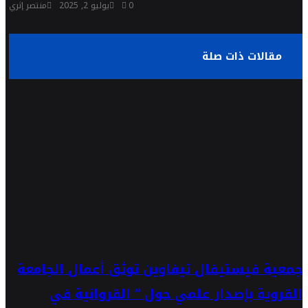
0
يوليو 2, 2025
منتصر إثري
مقالات ذات صلة
جمعية فيستيفال تيفاوين توثق أعمال الجامعة
القروية بإصدار علمي حول ” القروانية في