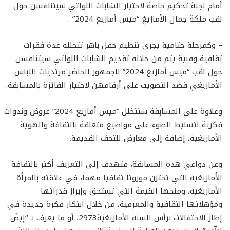
أمام لجنة تحكيم خاصة لاختيار الشابات اللواتي سيتنافسن حول
لقب ملكة جمال الأمازيغ “ميس أمازيغ 2024” .
– وكمرحلة ختامية يجرى تنظيم حفل باهر تتخلله عدة فقرات
ثقافية وفنية يتم من خلاله تقديم الشابات اللواتي سيتنافسن
حول لقب “ميس أمازيغ 2024” للجمهور الحاضر مرتديات اللباس
الأمازيغي قصد التصويت على أرقامهن لاختيار الفائزة بالمسابقة.
وعلاوة على المسابقة ستتخلل “ميس أمازيغ 2024” عروض وندوات
فكرية لتسليط الضوء على مواضيع متعلقة بالثقافة والهوية
الأمازيغية، إضافة إلى معارض للتحف القديمة.
وعن دواعي هذه المسابقة، فتهدف إلى التعريف أكثر بالثقافة
الأمازيغية التي تختزن موروثا ثقافيا مهما، في علاقته بالمرأة
الأمازيغية، ومنحها القيمة التي تستحق وإبراز قدراتها
ومؤهلاتها الثقافية والمعرفية، من خلال ابتكار فكرة جديدة في
إطار الاحتفالات برأس السنة الأمازيغية2973، أو ما يعرف بـ “إيضْ