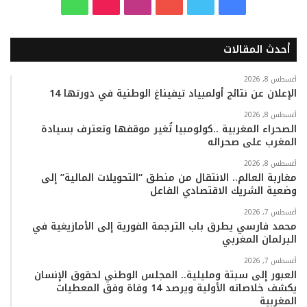
ف
ت
ي
ا
T
و
ي
و
و
ن
i
ا
أحدث المقالات
س
ي
ت
س
k
ت
ب
ت
ي
ت
T
س
أغسطس 8, 2026
الإعلان عن نتائج أولمبياد تيفيناغ الوطنية في دورتها 14
و
ر
و
ق
o
ا
أغسطس 8, 2026
الصحراء المغربية ..كولومبيا تُغير موقفها وتعترف بسيادة
ك
ب
ر
k
ب
المغرب على صحرائه
ا
أغسطس 8, 2026
مغاربة العالم.. الانتقال من منطق “التحويلات المالية” إلى
وضعية الشريك الاقتصادي الفاعل
م
أغسطس 7, 2026
محمد فارسي يطرق باب الترجمة الفورية إلى الأمازيغية في
البرلمان المغربي
أغسطس 7, 2026
العبور إلى سبتة ومليلية.. المجلس الوطني لحقوق الإنسان
يكشف خلاصاته الأولية ويرصد 14 وفاة وفق المعطيات
المغربية