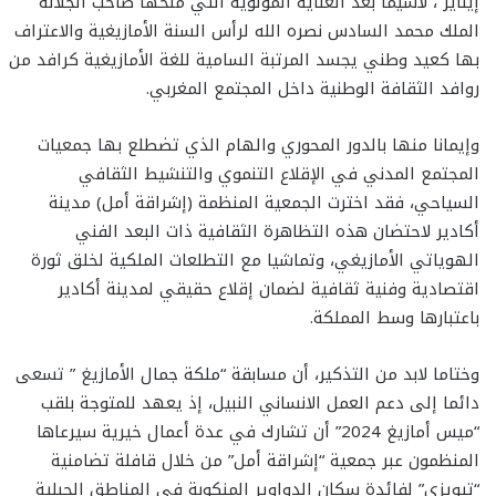
إينّاير”، لاسيما بعد العناية المولوية التي منحها صاحب الجلالة
الملك محمد السادس نصره الله لرأس السنة الأمازيغية والاعتراف
بها كعيد وطني يجسد المرتبة السامية للغة الأمازيغية كرافد من
روافد الثقافة الوطنية داخل المجتمع المغربي.
وإيمانا منها بالدور المحوري والهام الذي تضطلع بها جمعيات
المجتمع المدني في الإقلاع التنموي والتنشيط الثقافي
السياحي، فقد اخترت الجمعية المنظمة (إشراقة أمل) مدينة
أكادير لاحتضان هذه التظاهرة الثقافية ذات البعد الفني
الهوياتي الأمازيغي، وتماشيا مع التطلعات الملكية لخلق ثورة
اقتصادية وفنية ثقافية لضمان إقلاع حقيقي لمدينة أكادير
باعتبارها وسط المملكة.
وختاما لابد من التذكير، أن مسابقة “ملكة جمال الأمازيغ ” تسعى
دائما إلى دعم العمل الانساني النبيل، إذ يعهد للمتوجة بلقب
“ميس أمازيغ 2024” أن تشارك في عدة أعمال خيرية سيرعاها
المنظمون عبر جمعية “إشراقة أمل” من خلال قافلة تضامنية
“تيويزي” لفائدة سكان الدواوير المنكوبة في المناطق الجبلية