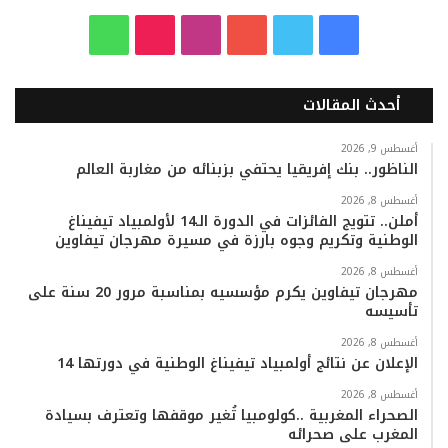
ف
ت
ي
ا
T
و
ي
و
و
ن
i
ا
أحدث المقالات
س
ي
ت
س
k
ت
ب
ت
ي
ت
T
س
أغسطس 9, 2026
الناظور.. بنك إفريقيا يحتفي بزبنائه من مغاربة العالم
و
ر
و
ق
o
ا
أغسطس 8, 2026
أملن.. تتويج الفائزات في الدورة الـ14 لأولمبياد تيفيناغ
ك
ب
ر
k
ب
الوطنية وتكريم وجوه بارزة في مسيرة مهرجان تيفاوين
ا
أغسطس 8, 2026
مهرجان تيفاوين يكرم مؤسسيه بمناسبة مرور 20 سنة على
تأسيسه
م
أغسطس 8, 2026
الإعلان عن نتائج أولمبياد تيفيناغ الوطنية في دورتها 14
أغسطس 8, 2026
الصحراء المغربية ..كولومبيا تُغير موقفها وتعترف بسيادة
المغرب على صحرائه