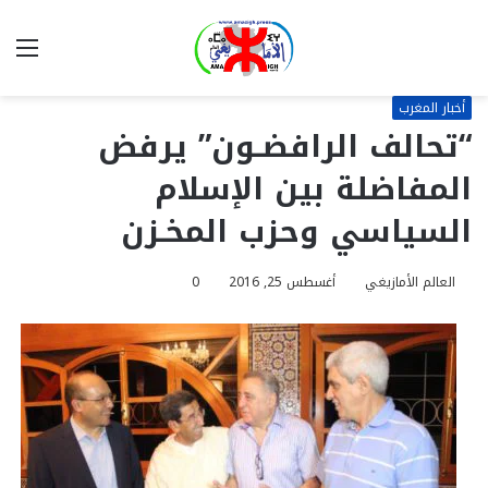
بحث
الق
عن
أخبار المغرب
“تحالف الرافضـون” يرفض
المفاضلة بين الإسلام
السياسي وحزب المخـزن
العالم الأمازيغي
أغسطس 25, 2016
0