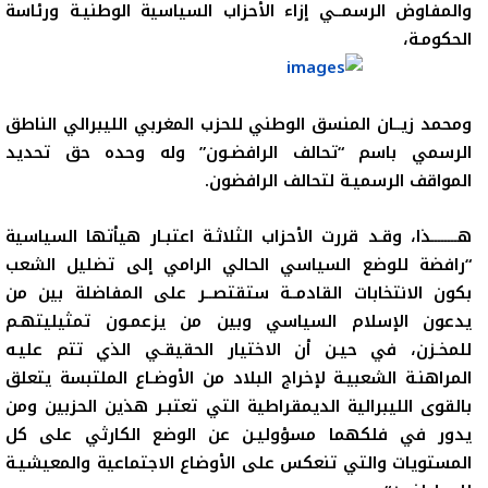
والمفاوض الرسمــي إزاء الأحزاب السياسية الوطنيـة ورئاسة
الحكومـة،
ومحمد زيــان المنسق الوطني للحزب المغربي الليبرالي الناطق
الرسمي باسم “تحالف الرافضـون” وله وحده حق تحديد
المواقف الرسميـة لتحالف الرافضون
.
هــــــــذا، وقـد قررت الأحزاب الثلاثـة اعتبـار هيأتها السياسية
“رافضة للوضع السياسي الحالي الرامي إلى تضليل الشعب
بكون الانتخابات القادمــة ستقتصــر على المفاضلة بين من
يدعون
الإسلام السياسي وبين من يزعمـون تمثيليتهـم
للمخـزن، في حيـن أن الاختيار الحقيقـي الذي تتم عليـه
المراهنـة الشعبيـة لإخراج البلاد من الأوضـاع الملتبسة يتعلق
بالقوى الليبرالية الديمقراطية التي تعتبـر هذين الحزبين ومن
يدور في فلكهما مسؤوليـن عن الوضع الكارثي على كل
المستويات والتي تنعكس على الأوضاع الاجتماعية والمعيشيـة