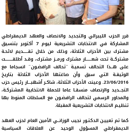
قرر الحزب الليبرالي والتجديد والانصاف والعهد الديمقراطي
المشاركة في الانتخابات التشريعية ليوم 7 أكتوبر بتنسيق
مشترك بين الأحزاب الثلاثة، وذلك من خلال تقـــــديم لائحـة
مشتركــة تحت شعــــــار مشترك ورمــز مشترك، وقـد أطلقــــــــت
على هــذا التحالف تسميـة ¨تحالف الرافضـون¨ انسجاما مع
الوثيقـة التي سبق وأن صاغتها الأحزاب الثلاثة بتاريخ
23/06/2016.
و
عينت الأحزاب الثلاثة،
شاكـر أشهبـــار رئيس حزب
التجــديد والإنصاف منسقـا عاما للحملة الانتخابية المشتركـة،
والمحاور الرسمي لتحالف الرافضـون مع السلطات المنوط بها
تنظيـم الانتخابات التشريعية المقبلة
.
كما تم تعييـن الدكتـور نجيب الوزانــي الأمين العام لحزب العهد
الديمقراطي المسؤول الوحيد عن العلاقات السياسية