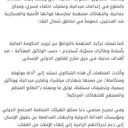
بالضلوع في إعدامات ميدانية، وعمليات اختفاء قسري، ومجازر
جماعية، وانتهاكات ممنهجة تمارسها قواتها الأمنية والعسكرية
ضد المدنيين، خصوصاً في مناطق شمال البلاد؛
كما شملت تركيا، المتهمة بالتواطؤ عبر تزويد الحكومة المالية
بأسلحة وطائرات مسيّرة، تُستخدم – حسب الوثائق المقدّمة – ضد
أهداف مدنية، في خرق صارخ للقانون الدولي الإنساني.
وأكدت المنظمات أن هذه الشكاوى تستند إلى “أدلة موثوقة
ومتكاملة”، من ضمنها شهادات مباشرة، وتقارير ميدانية، ووثائق
رسمية، وتحقيقات مستقلة، توثق ما وصفته بـ”الطابع المنظم
والممنهج للانتهاكات المرتكبة”.
وفي تصريح صحفي، دعا ممثلو الهيئات المنظمة المجتمع الدولي
ومؤسسات العدالة الدولية والجهات المدافعة عن حقوق الإنسان
إلى دعم تحركاتهم الرامية إلى إنهاء الإفلات من العقاب،