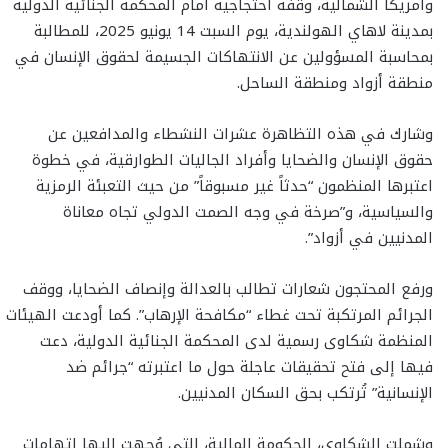
وأمريكا الشمالية، وقفة احتجاجية أمام المحكمة الجنائية الدولية
بمدينة لاهاي الهولندية، يوم السبت 14 يونيو 2025، للمطالبة
بمحاسبة المسؤولين عن الانتهاكات الجسيمة لحقوق الإنسان في
منطقة أزواد ومنطقة الساحل.
وشارك في هذه التظاهرة عشرات النشطاء والمدافعين عن
حقوق الإنسان والضحايا وأفراد الجاليات الطوارقية، في خطوة
اعتبرها المنظمون “حدثاً غير مسبوقاً” من حيث التعبئة الرمزية
والسياسية، و”صرخة في وجه الصمت الدولي تجاه معاناة
المدنيين في أزواد”.
ورفع المحتجون شعارات تطالب بالعدالة وإنصاف الضحايا، ووقف
الجرائم المرتكبة تحت غطاء “مكافحة الإرهاب”. كما أودعت الهيئات
المنظمة شكاوى رسمية لدى المحكمة الجنائية الدولية، دعت
فيها إلى فتح تحقيقات عاجلة حول ما اعتبرته “جرائم ضد
الإنسانية” تُرتكب بحق السكان المدنيين.
وشملت الشكاوى، الحكومة المالية، التي وُجهت إليها اتهامات