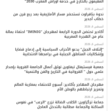
المقيمون بالخارج في خدمة أوراش المغرب 2030”
و
ر
و
ق
o
ا
أغسطس 6, 2026
ك
ب
ر
k
ب
ندوة بتافراوت تستحضر مسار الأمازيغية بعد ربع قرن من
خطاب أجدير
ا
أغسطس 6, 2026
م
أكادير تحتضن الدورة الرابعة لمهرجان “IMINIG” احتفاءً بمائة
عام من الهجرة المغربية
أغسطس 6, 2026
“إئتلاف الجبل” يدعو الأحزاب السياسية إلى إدماج قضايا
وإشكاليات المناطق الجبلية في برامجها الانتخابية
أغسطس 6, 2026
جمعية فيستيفال تيفاوين توثق أعمال الجامعة القروية بإصدار
علمي حول ” القروانية في التاريخ والفن والتنمية”
أغسطس 6, 2026
مهرجان المهاجر بأكادير: أسبوع للاحتفاء بمغاربة العالم
وتعزيز ارتباطهم بالوطن الأم
أغسطس 6, 2026
جماعة تزگزاوين: الكلاب الضالة تزرع “الرعب” في نفوس
الساكنة والجماعة مطالبة بالتدخل العاجل