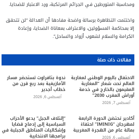
ومحاسبة المتورطين في الجرائم المرتكبة، ورد الاعتبار للضحايا.
واختتمت التظاهرة برسالة واضحة مفادها أن العدالة “لن تتحقق
إلا بمحاكمة المسؤولين، والاعتراف بمعاناة الضحايا، وإعادة
الكرامة والسلام لشعوب أزواد والساحل”.
مقالات ذات صلة
الاحتفال باليوم الوطني لمغاربة
ندوة بتافراوت تستحضر مسار
العالم تحت شعار “المغاربة
الأمازيغية بعد ربع قرن من
المقيمون بالخارج في خدمة
خطاب أجدير
أوراش المغرب 2030”
أغسطس 6, 2026
أغسطس 7, 2026
أكادير تحتضن الدورة الرابعة
“إئتلاف الجبل” يدعو الأحزاب
لمهرجان “IMINIG” احتفاءً
السياسية إلى إدماج قضايا
بمائة عام من الهجرة المغربية
وإشكاليات المناطق الجبلية في
برامجها الانتخابية
أغسطس 6, 2026