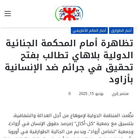
بحث
الق
عن
أخبار الطوارق
أخبار العالم الأمازيغي
تظاهرة أمام المحكمة الجنائية
الدولية بلاهاي تطالب بفتح
تحقيق في جرائم ضد الإنسانية
بأزاود
منتصر إثري
يونيو 15, 2025
0
نظّمت المنظمة الدولية لإموهاغ من أجل العدالة والشفافية،
بتنسيق مع جمعية “كل-أكال” (مرصد حقوق الإنسان في أزواد)،
وجمعية “تضامن أزواد”، وبدعم من الجالية الطوارقية في أوروبا