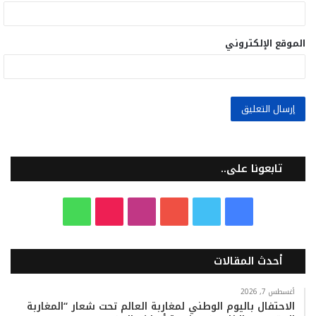
الموقع الإلكتروني
تابعونا على..
ف
ت
ي
ا
T
و
ي
و
و
ن
i
ا
أحدث المقالات
س
ي
ت
س
k
ت
ب
ت
ي
ت
T
س
أغسطس 7, 2026
الاحتفال باليوم الوطني لمغاربة العالم تحت شعار “المغاربة