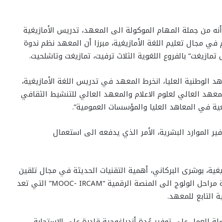
نه من جملة المهام الموكولة الى المعهد، تدريس الأمازيغية
ي مجال تعليم اللغة الأمازيغية، مبرزا أن المعهد نظم ندوة
تمازيغت” بالفروع اللغوية الثلاث ترفيت، تمازيغت وتاشلحيت.
 الوطنية العليا، انخرط المعهد في تدريس اللغة الأمازيغية،
لمعهد العالي لعلوم الاعلام والمعهد العالي للتنشيط الثقافي
ية في المعاهد العليا والمؤسسات العمومية”.
فير الموارد البشرية، الأمر الذي يدفعه الى استعمال
زيغية، بوشرى البركاني، أهمية التقنيات الحديثة في مجال تلقين
الأمازيغية، ولاسيما في مجال التعليم عن بعد، مستعرضة مراحل الولوج الى المنصة الرقمية “MOOC- IRCAM” التي تعد
ة التابع للمعهد.
 العمل على توفير عُدة أندراغوجية قادرة على الاستجابة