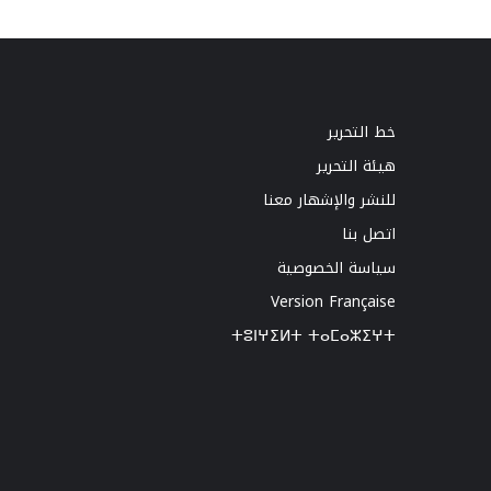
خط التحرير
هيئة التحرير
للنشر والإشهار معنا
اتصل بنا
سياسة الخصوصية
Version Française
ⵜⵓⵏⵖⵉⵍⵜ ⵜⴰⵎⴰⵣⵉⵖⵜ