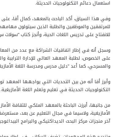
استعمال دعائم التكنولوجيات الحديثة.
وفي هذا السياق، أكد الباحث بالمعهد، كمال أقا، على أ
للمرتفقين والموظفين والطلبة الذين سيتولون مهامهم ف
للانفتاح على تدريس اللغات الحية، وأنجز كتاب “سولات س 
وسجل أنه في إطار اتفاقيات الشراكة مع عدد من المعاهد
على الخصوص، لطلبة المعهد العالي للإدارة الترابية وا
والمسرحي، كما أعد “دليل مدرس ومدرسة اللغة الأمازيغ
وأبرز أقا أنه من بين التحديات التي يواجهها المعهد تو
التكنولوجيات الحديثة في تعليم وتعلم اللغة الأمازيغية.
من جانبها، أبرزت الباحثة بالمعهد الملكي للثقافة الأما
آخر منجزات مركز البحث الديداكتيكي والبرامج البيداغوجي
وتندرج هذه المجهودات، تضيف البركاني، في إطار مواصلة