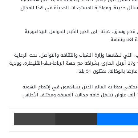
وسائل حديثة، ومواكبة المستجدات الحديثة في هذا المجال،
 قدم وساق، لافتة الى الدور الكبير للحوامل البيداغوجية
 لغة وثقافة.
ي للنشر والكتاب، التي تنظمها وزارة الشباب والثقافة والتواصل، تحت الرعاية
السامية لصاحب الجلالة الملك محمد السادس، ما بين 18 و27 أبريل الجاري، بشراكة مع جهة الرباط-سلا-القنيطرة، وولاية
يحتفي بمغاربة العالم الذين يساهمون في إشعاع الهوية
يتر
ماسنجر
مشاركة عبر البريد
طباعة