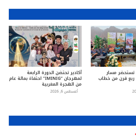
 تستحضر مسار
أكادير تحتضن الدورة الرابعة
د ربع قرن من خطاب
لمهرجان “IMINIG” احتفاءً بمائة عام
من الهجرة المغربية
أغسطس 6, 2026