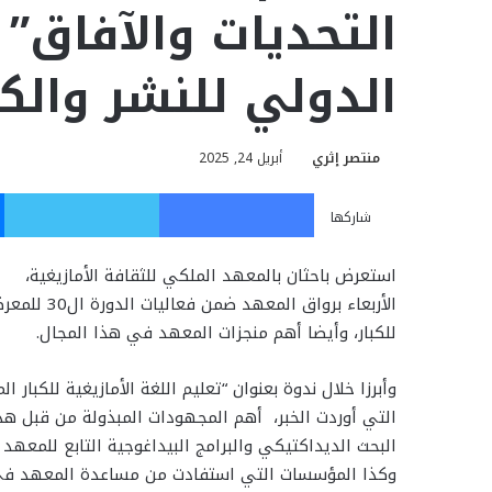
التحديات والآفاق”
الدولي للنشر والك
منتصر إثري
أبريل 24, 2025
فيسبوك
تويت
شاركها
استعرض باحثان بالمعهد الملكي للثقافة الأمازيغية،
الأربعاء بر
للكبار، وأيضا أهم منجزات المعهد في هذا المجال.
وأبرزا خلال ندوة بعنوان “تعليم اللغة الأمازيغية للكبار ال
التي أوردت الخبر، أهم المجهودات المبذولة من قبل ه
البحث الديداكتيكي والبرامج البيداغوجية التابع للمعهد ا
وكذا المؤسسات التي استفادت من مساعدة المعهد في مج