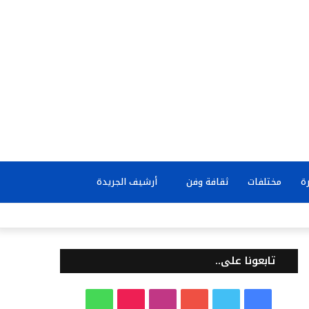
بحث
ة
مختلفات
ثقافة وفن
أرشيف الجريدة
عن
تابعونا على..
ف
ت
ي
ا
T
و