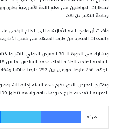
لانتظارات المواطنين في تعلم اللغة الأمازيغية بطرق و
وخاصة التعلم عن بعد.
وأكدت أن ولوج اللغة الأمازيغية الى العالم الرقمي على
والمعدات المنجزة من طرف المعهد في تلقين الأمازيغية
ويشارك في الدورة الـ 30 للمعرض الدول
الجهة، 756 عارضا، موزعين بين 292 عارضا مباشرا و464 عارضا بالوكالة، يمثلون 51 بلدا.
ويقترح المعرض، الذي يكرم هذه السنة إمارة الشارقة و
المغربية التعددية خارج حدودها، باقة واسعة تتجاوز 100 ألف عنوان تشمل كافة مجالات المعرفة ومختلف الأجناس.
فيسبوك
تو
شاركها