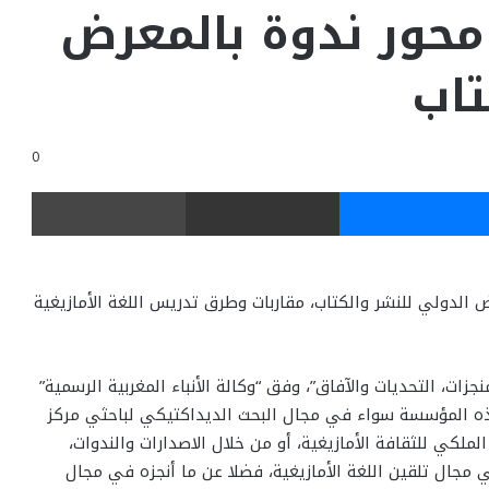
 محور ندوة بالمعرض
تاب
0
ر
ماسنجر
مشاركة عبر البريد
طباعة
واق المعهد ضمن فعاليات الدورة ال30 للمعرض الدولي للنشر والكتاب، مقاربات وطرق تدريس اللغة الأمازيغية
منجزات، التحديات والآفاق”، وفق “وكالة الأنباء المغربية الرسمية”
ذه المؤسسة سواء في مجال البحث الديداكتيكي لباحثي مركز
لملكي للثقافة الأمازيغية، أو من خلال الاصدارات والندوات،
ال تلقين اللغة الأمازيغية، فضلا عن ما أنجزه في مجال