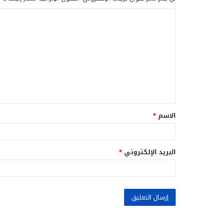
ا
ل
ت
ع
ل
ي
ق
الاسم
*
*
البريد الإلكتروني
*