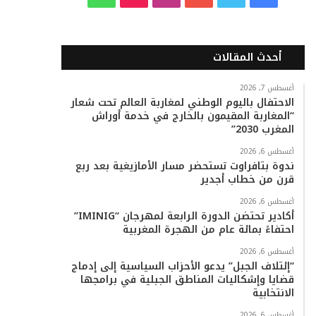
ي
و
و
ن
i
ا
س
ي
ت
س
k
ت
أحدث المقالات
ب
ت
ي
ت
T
س
أغسطس 7, 2026
الاحتفال باليوم الوطني لمغاربة العالم تحت شعار
و
ر
و
ق
o
ا
“المغاربة المقيمون بالخارج في خدمة أوراش
المغرب 2030”
ك
ب
ر
k
ب
أغسطس 6, 2026
ا
ندوة بتافراوت تستحضر مسار الأمازيغية بعد ربع
قرن من خطاب أجدير
م
أغسطس 6, 2026
أكادير تحتضن الدورة الرابعة لمهرجان “IMINIG”
احتفاءً بمائة عام من الهجرة المغربية
أغسطس 6, 2026
“إئتلاف الجبل” يدعو الأحزاب السياسية إلى إدماج
قضايا وإشكاليات المناطق الجبلية في برامجها
الانتخابية
أغسطس 6, 2026