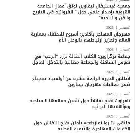
جمعية فيستيفال تيفاوين توثق أعمال الجامعة
القروية بإصدار علمي حول ” القروانية في التاريخ
والفن والتنمية”
أغسطس 6, 2026
مهرجان المهاجر بأكادير: أسبوع للاحتفاء بمغاربة
العالم وتعزيز ارتباطهم بالوطن الأم
أغسطس 6, 2026
جماعة تزگزاوين: الكلاب الضالة تزرع “الرعب” في
نفوس الساكنة والجماعة مطالبة بالتدخل العاجل
أغسطس 6, 2026
انطلاق الدورة الرابعة عشرة من أولمبياد تيفيناغ
ضمن فعاليات مهرجان تيفاوين
أغسطس 6, 2026
تافراوت تفتح نقاشاً حول تثمين معالمها السياحية
ومؤهلاتها التراثية
أغسطس 5, 2026
ملتقى «تاروا تمازيغت» بأملن يفتح النقاش حول
الكفاءات المهاجرة والتنمية المحلية