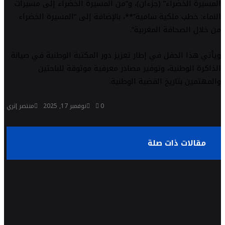
المسيرة الخضراء” (جزءان)، و”من المسيرة الخضراء إلى مسيرات
النماء: خطب ملكية سامية”**، بالإضافة إلى “المسيرة الخضراء
من خلال الصحافة المغربية”.
ويأتي هذا الحفل في إطار تعزيز دور المكتبة الوطنية في صيانة
الذاكرة الوطنية، وتوفير مصادر معرفية موثوقة للباحثين
والمهتمين بتاريخ القضية الوطنية.
0
نوفمبر 17, 2025
منتصر إثري
مقالات ذات صلة