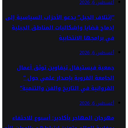
أغسطس 6, 2026
“إئتلاف الجبل” يدعو الأحزاب السياسية إلى
إدماج قضايا وإشكاليات المناطق الجبلية
في برامجها الانتخابية
أغسطس 6, 2026
جمعية فيستيفال تيفاوين توثق أعمال
الجامعة القروية بإصدار علمي حول ”
القروانية في التاريخ والفن والتنمية”
أغسطس 6, 2026
مهرجان المهاجر بأكادير: أسبوع للاحتفاء