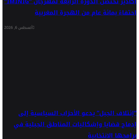
أكادير تحتضن الدورة الرابعة لمهرجان “IMINIG”
احتفاءً بمائة عام من الهجرة المغربية
أغسطس 6, 2026
“إئتلاف الجبل” يدعو الأحزاب السياسية إلى
إدماج قضايا وإشكاليات المناطق الجبلية في
برامجها الانتخابية