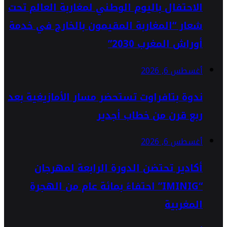
الاحتفال باليوم الوطني لمغاربة العالم تحت
شعار “المغاربة المقيمون بالخارج في خدمة
أوراش المغرب 2030”
أغسطس 6, 2026
ندوة بتافراوت تستحضر مسار الأمازيغية بعد
ربع قرن من خطاب أجدير
أغسطس 6, 2026
أكادير تحتضن الدورة الرابعة لمهرجان
“IMINIG” احتفاءً بمائة عام من الهجرة
المغربية