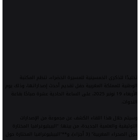
تخليدًا للذكرى الخمسينية للمسيرة الخضراء، تنظم المكتبة
الوطنية للمملكة المغربية حفل تقديم أحدث إصداراتها، وذلك يوم
الأربعاء 19 نونبر 2025، على الساعة الحادية عشرة صباحًا بقاعة
الندوات.
وسيتم خلال هذا اللقاء الكشف عن مجموعة من الإصدارات
التوثيقية والعلمية الجديدة، من بينها: “البيبليوغرافيا المختارة
حول الصحراء المغربية” (3 أجزاء)، و**”البيبليوغرافيا المختارة حول