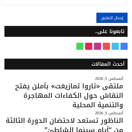
تابعونا على..
ف
ت
ي
ا
T
و
ي
و
و
ن
i
ا
س
ي
ت
س
k
ت
أحدث المقالات
ب
ت
ي
ت
T
س
و
ر
و
ق
o
ا
أغسطس 5, 2026
ك
ب
ر
k
ب
ملتقى «تاروا تمازيغت» بأملن يفتح
ا
النقاش حول الكفاءات المهاجرة
م
والتنمية المحلية
أغسطس 5, 2026
الناظور تستعد لاحتضان الدورة الثالثة
من “أيام سينما الشاطئ”