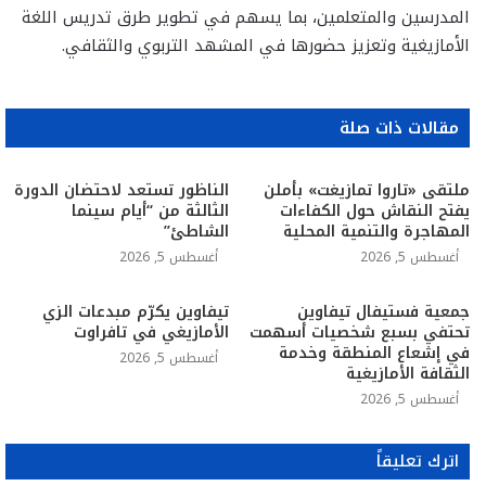
المدرسين والمتعلمين، بما يسهم في تطوير طرق تدريس اللغة
الأمازيغية وتعزيز حضورها في المشهد التربوي والثقافي.
مقالات ذات صلة
ملتقى «تاروا تمازيغت» بأملن
الناظور تستعد لاحتضان الدورة
يفتح النقاش حول الكفاءات
الثالثة من “أيام سينما
المهاجرة والتنمية المحلية
الشاطئ”
أغسطس 5, 2026
أغسطس 5, 2026
جمعية فستيفال تيفاوين
تيفاوين يكرّم مبدعات الزي
تحتفي بسبع شخصيات أسهمت
الأمازيغي في تافراوت
في إشعاع المنطقة وخدمة
أغسطس 5, 2026
الثقافة الأمازيغية
أغسطس 5, 2026
اترك تعليقاً