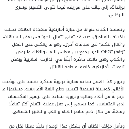
بوزنداگ، إلى جانب علي موريف، فيما تتولى التسيير بوشرى
البركاني.
ويستمد الكتاب عنوانه من عبارة أمازيغية متعددة الدلالات تختلف
باختلاف المناطق، حيث قد تعني “تعال نلهو” في بعض السياقات،
و”تعال نتكلم” في سياقات أخرى، وهو ما يعكس غنى الفعل
“ⵀⴹⵕ” (hḍṛ) الذي يجمع بين معاني اللعب والغناء والرقص
والكلام، وهي دلالات حاضرة أيضًا في الدارجة المغربية وبعض
تنوعات الأمازيغية، خاصة بمنطقة القبائل.
ويروم هذا العمل تقديم مقاربة تربوية مبتكرة تعتمد على توظيف
الأغاني كوسيلة تعليمية لتيسير تعلم اللغة الأمازيغية، مستثمرًا ما
تزخر به من أبعاد جمالية وتربوية تساعد على ترسيخ المكتسبات
لدى المتعلمين. كما يسعى إلى جعل عملية التعلم أكثر تفاعلًا
ومتعة، من خلال دمج عناصر الغناء واللعب والتعبير الشفهي.
ويأمل مؤلف الكتاب أن يشكل هذا الإصدار دليلًا عمليًا لكل من