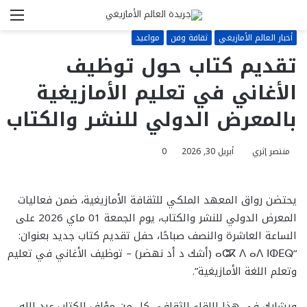
بحث
الق
عن
أخبار العالم الأمازيغي
ثقافة وفن
مواعيد
تقديم كتاب حول توظيف
الأغاني في تعليم الأمازيغية
بالمعرض الدولي للنشر والكتاب
منتصر إثري
أبريل 30, 2026
0
يحتضن رواق المعهد الملكي للثقافة الأمازيغية، ضمن فعاليات
المعرض الدولي للنشر والكتاب، يوم الجمعة 01 ماي 2026 على
الساعة العاشرة والنصف صباحًا، حفل تقديم كتاب جديد بعنوان:
“ⴰⵛⴽ ⴷ ⴰⴷ ⵏⵀⴹⵕ (أشك د أد نهضر) – توظيف الأغاني في تعليم
وتعلم اللغة الأمازيغية”.
ويشارك في هذا اللقاء الثقافي كل من مؤلف الكتاب عبد الله