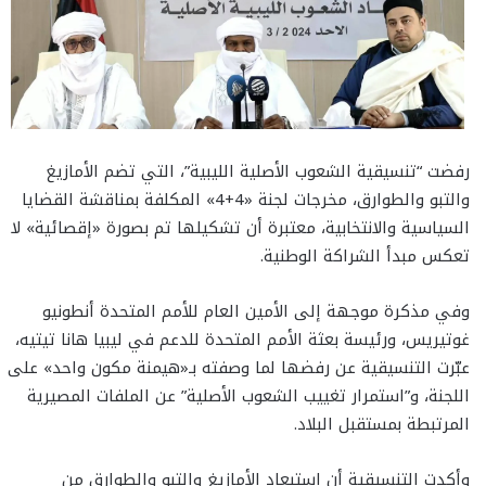
رفضت “تنسيقية الشعوب الأصلية الليبية”، التي تضم الأمازيغ
والتبو والطوارق، مخرجات لجنة «4+4» المكلفة بمناقشة القضايا
السياسية والانتخابية، معتبرة أن تشكيلها تم بصورة «إقصائية» لا
تعكس مبدأ الشراكة الوطنية.
وفي مذكرة موجهة إلى الأمين العام للأمم المتحدة أنطونيو
غوتيريس، ورئيسة بعثة الأمم المتحدة للدعم في ليبيا هانا تيتيه،
عبّرت التنسيقية عن رفضها لما وصفته بـ«هيمنة مكون واحد» على
اللجنة، و”استمرار تغييب الشعوب الأصلية” عن الملفات المصيرية
المرتبطة بمستقبل البلاد.
وأكدت التنسيقية أن استبعاد الأمازيغ والتبو والطوارق من