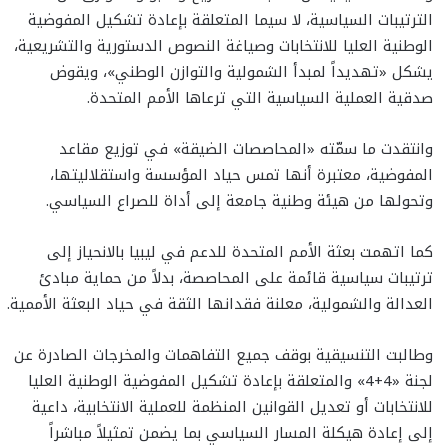
الترتيبات السياسية، لا سيما المتعلقة بإعادة تشكيل المفوضية
الوطنية العليا للانتخابات وصياغة النصوص الدستورية والتشريعية،
يشكل «تهديداً لمبدأ الشمولية والتوازن الوطني»، ويقوض
صدقية العملية السياسية التي ترعاها الأمم المتحدة.
وانتقدت ما سمّته «المحاصصات الضيقة» في توزيع مقاعد
المفوضية، معتبرة أنها تمس حياد المؤسسة واستقلاليتها،
وتحولها من هيئة وطنية جامعة إلى أداة للصراع السياسي.
كما اتهمت بعثة الأمم المتحدة للدعم في ليبيا بالانحياز إلى
ترتيبات سياسية قائمة على المحاصصة، بدلاً من حماية مبادئ
العدالة والشمولية، معلنة فقدانها الثقة في حياد البعثة الأممية.
وطالبت التنسيقية بوقف جميع التفاهمات والمخرجات الصادرة عن
لجنة «4+4» والمتعلقة بإعادة تشكيل المفوضية الوطنية العليا
للانتخابات أو تعديل القوانين المنظمة للعملية الانتخابية، داعية
إلى إعادة هيكلة المسار السياسي بما يضمن تمثيلاً مباشراً