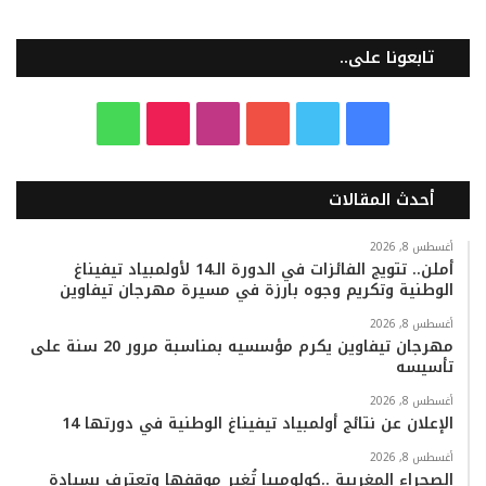
تابعونا على..
ف
ت
ي
ا
T
و
ي
و
و
ن
i
ا
أحدث المقالات
س
ي
ت
س
k
ت
ب
ت
ي
ت
T
س
أغسطس 8, 2026
أملن.. تتويج الفائزات في الدورة الـ14 لأولمبياد تيفيناغ
الوطنية وتكريم وجوه بارزة في مسيرة مهرجان تيفاوين
و
ر
و
ق
o
ا
أغسطس 8, 2026
ك
ب
ر
k
ب
مهرجان تيفاوين يكرم مؤسسيه بمناسبة مرور 20 سنة على
تأسيسه
ا
أغسطس 8, 2026
م
الإعلان عن نتائج أولمبياد تيفيناغ الوطنية في دورتها 14
أغسطس 8, 2026
الصحراء المغربية ..كولومبيا تُغير موقفها وتعترف بسيادة