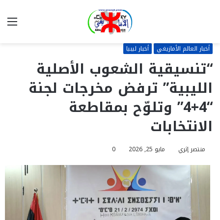
بحث
الق
عن
أخبار العالم الأمازيغي
أخبار ليبيا
“تنسيقية الشعوب الأصلية
الليبية” ترفض مخرجات لجنة
“4+4” وتلوّح بمقاطعة
الانتخابات
منتصر إثري
مايو 25, 2026
0