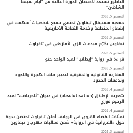
ك
ب
ر
k
ب
الناظور تستعد لاحتضان الدورة الثالثة من “أيام سينما
الشاطئ”
ا
أغسطس 5, 2026
م
جمعية فستيفال تيفاوين تحتفي بسبع شخصيات أسهمت في
إشعاع المنطقة وخدمة الثقافة الأمازيغية
أغسطس 5, 2026
تيفاوين يكرّم مبدعات الزي الأمازيغي في تافراوت
أغسطس 5, 2026
قراءة في رواية “إيطانيا” لعبد الواحد حنو
أغسطس 5, 2026
المقاربة القانونية والحقوقية لتدبير ملف الهجرة واللجوء
وتدفقات الحدود
أغسطس 4, 2026
شعرية الإطلاق (absolutisation) في ديوان “ثاحرياضت” لعبد
الرحيم فوزي
أغسطس 4, 2026
تمثلات الفضاء القروي في الرواية.. أملن-تافراوت تحتضن ندوة
حول «القروانية في الرواية» ضمن فعاليات مهرجان تيفاوين
أغسطس 3, 2026