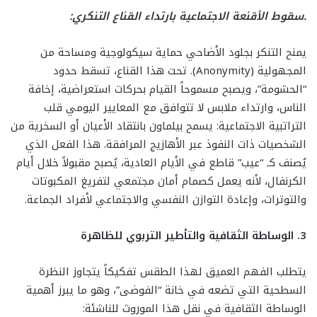
.سقوط الأقنعة الاجتماعية بارتداء القناع التنكري:
يمنح التنكر بجلود الأضاحي حماية سيكولوجية ومساحة من
المجهولية (Anonymity). تحت هذا القناع، تسقط حدود
“الحشومة”، ويصبح مسموحاً القيام بحركات استعراضية، إخافة
الناس، وارتداء ملابس لا تتوافق مع المعايير اليومي قلب
التراتبية الاجتماعية: يسمح بيلماون بانتقاد الأعيان أو السخرية من
الشخصيات ذات النفوذ عبر الأهازيج المرافقة. هذا الفعل الذي
يُصنف كـ “عيب” قاطع في الأيام العادية، يُصبح مقبولاً خلال أيام
الكرنفال، لأنه يعمل كصمام أمان مجتمعي لتفريغ المكبوتات
والتوترات، وإعادة التوازن النفسي والاجتماعي لأفراد الجماعة.
3. الوساطة الثقافية والتأطير التربوي للظاهرة
يتطلب الفهم العميق لهذا الطقس تفكيكاً يتجاوز النظرة
السطحية التي تضعه في خانة “الفوضى”، وهو ما يبرز أهمية
الوساطة الثقافية في نقل هذا الموروث للناشئة: