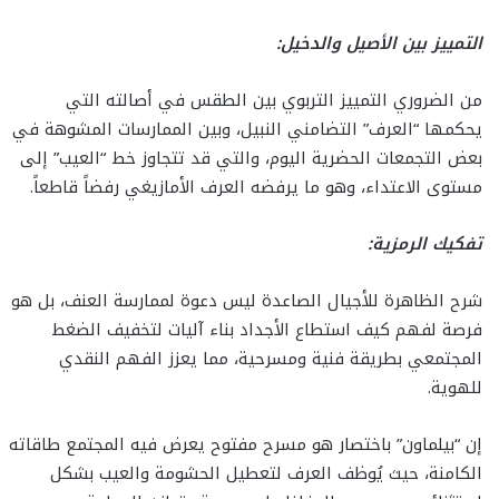
التمييز بين الأصيل والدخيل:
من الضروري التمييز التربوي بين الطقس في أصالته التي
يحكمها “العرف” التضامني النبيل، وبين الممارسات المشوهة في
بعض التجمعات الحضرية اليوم، والتي قد تتجاوز خط “العيب” إلى
مستوى الاعتداء، وهو ما يرفضه العرف الأمازيغي رفضاً قاطعاً.
تفكيك الرمزية:
شرح الظاهرة للأجيال الصاعدة ليس دعوة لممارسة العنف، بل هو
فرصة لفهم كيف استطاع الأجداد بناء آليات لتخفيف الضغط
المجتمعي بطريقة فنية ومسرحية، مما يعزز الفهم النقدي
للهوية.
إن “بيلماون” باختصار هو مسرح مفتوح يعرض فيه المجتمع طاقاته
الكامنة، حيث يُوظف العرف لتعطيل الحشومة والعيب بشكل