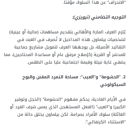
“الانحراف” عن هذا السلوك مؤقتاً.
التوجيه التضامني (تيويزي):
يُلزم العرف المارة والأهالي بتقديم مساهمات (مالية أو عينية)
لشخصيات بيلماون. هذه المداخيل لا تُصرف في العبث في
التقاليد الأصيلة، بل يوجهها العرف لتمويل مشاريع جماعية
للمدشر أو القرية (كإصلاح مرفق عام أو مساعدة المحتاجين)، مما
يضفي غاية نبيلة وقيمة اجتماعية عليا على الطقس.
2. “الحشومة” و”العيب”: مساحة التمرد المقنن والبوح
السيكولوجي
في الأيام العادية، يحكم مفهوم “الحشومة” (الخجل وتوقير
الكبير) و”العيب” (الفعل المستهجن الذي يمس شرف الفرد أو
العائلة) سلوك الأفراد بصرامة. لكن بيلماون يخلق حالة من
“الاستثناء الكرنفالي”: