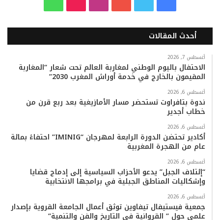
ف
ت
ي
ا
T
و
ي
و
و
ن
i
ا
أحدث المقالات
س
ي
ت
س
k
ت
ب
ت
ي
ت
T
س
أغسطس 7, 2026
الاحتفال باليوم الوطني لمغاربة العالم تحت شعار “المغاربة
المقيمون بالخارج في خدمة أوراش المغرب 2030”
و
ر
و
ق
o
ا
أغسطس 6, 2026
ك
ب
ر
k
ب
ندوة بتافراوت تستحضر مسار الأمازيغية بعد ربع قرن من
خطاب أجدير
ا
أغسطس 6, 2026
م
أكادير تحتضن الدورة الرابعة لمهرجان “IMINIG” احتفاءً بمائة
عام من الهجرة المغربية
أغسطس 6, 2026
“إئتلاف الجبل” يدعو الأحزاب السياسية إلى إدماج قضايا
وإشكاليات المناطق الجبلية في برامجها الانتخابية
أغسطس 6, 2026
جمعية فيستيفال تيفاوين توثق أعمال الجامعة القروية بإصدار
علمي حول ” القروانية في التاريخ والفن والتنمية”