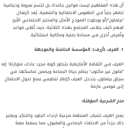
أن هذه المفاهيم ليست قوانين جامدة، بل تتسم بمرونة ودينامية
تظهر جلياً في الطقوس الاحتفالية والشعبية. يُعد كرنفال
“بيلماون”(أو بوجلود) النموذج الأمثل والمختبر الاجتماعي الأبرز
لفهم كيف يتلاعب المجتمع بهذه الثلاثية، حيث تُلغى قواعد
وتُفرض أخرى في مساحة زمنية ومكانية استثنائية.
1. العرف (أزرف): المؤسسة الحاضنة والموجهة
العرف في الثقافة الأمازيغية يتجاوز كونه مجرد عادات متوارثة؛ إنه
“قانون غير مكتوب” ينظم حياة الجماعة ويضمن تماسكها. في
سياق بيلماون، يتدخل العرف كإطار تنظيمي يمنع تحول الاحتفال
إلى فوضى عارمة:
منح الشرعية المؤقتة:
يمنح العرف لشباب المنطقة شرعية ارتداء الجلود والتنكر، ويعتبر
ذلك جزءاً من الاحتفاء الجماعي والمقبول، مما يسقط صفة