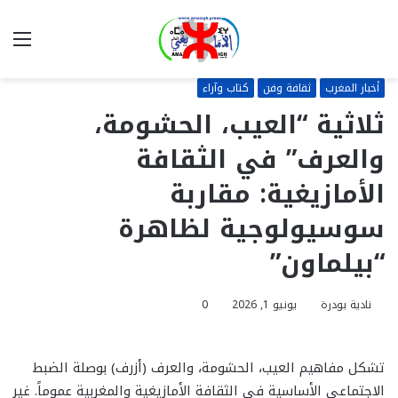
بحث
الق
عن
أخبار المغرب
ثقافة وفن
كتاب وآراء
ثلاثية “العيب، الحشومة،
والعرف” في الثقافة
الأمازيغية: مقاربة
سوسيولوجية لظاهرة
“بيلماون”
نادية بودرة
يونيو 1, 2026
0
تشكل مفاهيم العيب، الحشومة، والعرف (أزرف) بوصلة الضبط
الاجتماعي الأساسية في الثقافة الأمازيغية والمغربية عموماً. غير