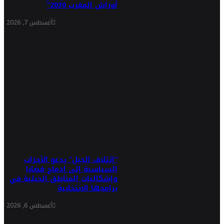
أوراش المغرب 2030”
أغسطس 7, 2026
“إئتلاف الجبل” يدعو الأحزاب
السياسية إلى إدماج قضايا
وإشكاليات المناطق الجبلية في
برامجها الانتخابية
أغسطس 6, 2026