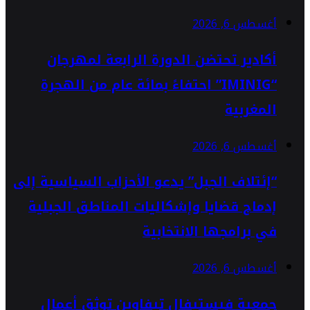
أغسطس 6, 2026
أكادير تحتضن الدورة الرابعة لمهرجان
“IMINIG” احتفاءً بمائة عام من الهجرة
المغربية
أغسطس 6, 2026
“إئتلاف الجبل” يدعو الأحزاب السياسية إلى
إدماج قضايا وإشكاليات المناطق الجبلية
في برامجها الانتخابية
أغسطس 6, 2026
جمعية فيستيفال تيفاوين توثق أعمال