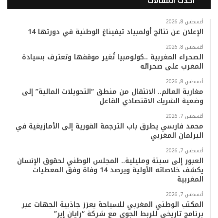
أحدث المقالات
س
ي
ت
س
k
ت
ب
ت
ي
ت
T
س
أغسطس 8, 2026
الإعلان عن نتائج أولمبياد تيفيناغ الوطنية في دورتها 14
و
ر
و
ق
o
ا
أغسطس 8, 2026
الصحراء المغربية ..كولومبيا تُغير موقفها وتعترف بسيادة
ك
ب
ر
k
ب
المغرب على صحرائه
ا
أغسطس 8, 2026
مغاربة العالم.. الانتقال من منطق “التحويلات المالية” إلى
وضعية الشريك الاقتصادي الفاعل
م
أغسطس 7, 2026
محمد فارسي يطرق باب الترجمة الفورية إلى الأمازيغية في
البرلمان المغربي
أغسطس 7, 2026
العبور إلى سبتة ومليلية.. المجلس الوطني لحقوق الإنسان
يكشف خلاصاته الأولية ويرصد 14 وفاة وفق المعطيات
المغربية
أغسطس 7, 2026
المكتب الوطني المغربي للسياحة يعزز جاذبية الجهات عبر
برنامج تاريخي للربط الجوي مع شركة “رايان إير”