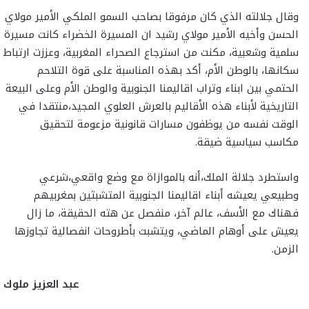
وقال جلالته الذي كان مرفوقا بصاحب السمو الملكي الأمير مولاي
الحسن وأخيه الأمير مولاي رشيد ان المسيرة الخضراء كانت مسيرة
سلمية وشعبية، مكنت من استرجاع الصحراء المغربية، وعززت ارتباط
سكانها، بالوطن الأم، أكد بهذه المناسبة على قوة التلاحم
الحتمي بين ابناء وتراب اقاليمنا الجنوبية والوطن الأم وعلى البيعة
التاريخية لأبناء هذه الأقاليم بالعرش العلوي المجيد،منتقدا في
الوقت نفسه من يوظفون مسارات قانونية مزعومة لتحقيق
مكاسب سياسية ضيقة.
واستطرد جلالة الملك،أنه بالموازاة مع وضع واقعي،شرعي
وطبيعي يعيشه أبناء اقاليمنا الجنوبية المتشبثين بمغربيهم
فهناك مع الأسف، عالم آخر، منفصل عن هته الحقيقة، ما زال
يعيش على أوهام الماضي، ويتشبث بأطروحات انفصالية تجاوزها
الزمن.
عبد العزيز ملوك