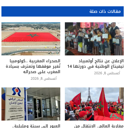
مقالات ذات صلة
الإعلان عن نتائج أولمبياد
الصحراء المغربية ..كولومبيا
تيفيناغ الوطنية في دورتها 14
تُغير موقفها وتعترف بسيادة
المغرب على صحرائه
أغسطس 8, 2026
أغسطس 8, 2026
مغاربة العالم.. الانتقال من
العبور إلى سبتة ومليلية..