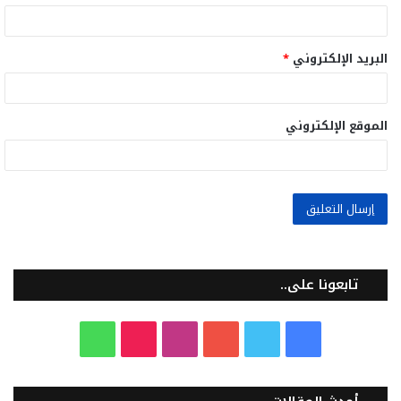
البريد الإلكتروني
*
الموقع الإلكتروني
تابعونا على..
ف
ت
ي
ا
T
و
ي
و
و
ن
i
ا