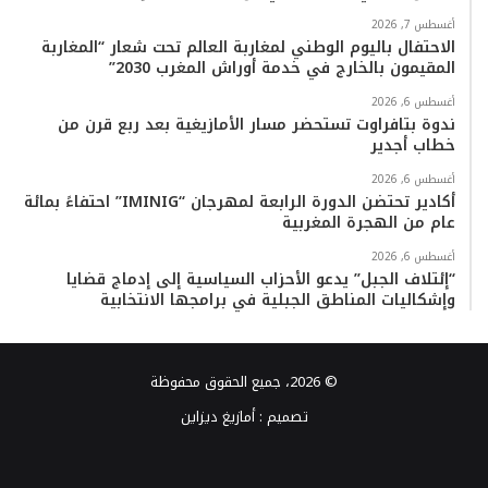
أغسطس 7, 2026
الاحتفال باليوم الوطني لمغاربة العالم تحت شعار “المغاربة
المقيمون بالخارج في خدمة أوراش المغرب 2030”
أغسطس 6, 2026
ندوة بتافراوت تستحضر مسار الأمازيغية بعد ربع قرن من
خطاب أجدير
أغسطس 6, 2026
أكادير تحتضن الدورة الرابعة لمهرجان “IMINIG” احتفاءً بمائة
عام من الهجرة المغربية
أغسطس 6, 2026
“إئتلاف الجبل” يدعو الأحزاب السياسية إلى إدماج قضايا
وإشكاليات المناطق الجبلية في برامجها الانتخابية
© 2026، جميع الحقوق محفوظة
تصميم :
أمازيغ ديزاين
فيسبوك
تويتر
يوتيوب
انستقرام
TikTok
واتساب