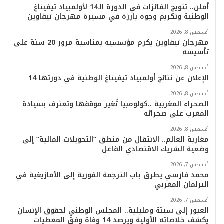
أملن.. تتويج الفائزات في الدورة الـ14 لأولمبياد تيفيناغ
الوطنية وتكريم وجوه بارزة في مسيرة مهرجان تيفاوين
و
ر
و
ق
o
ا
أغسطس 8, 2026
ك
ب
ر
k
ب
مهرجان تيفاوين يكرم مؤسسيه بمناسبة مرور 20 سنة على
تأسيسه
ا
أغسطس 8, 2026
م
الإعلان عن نتائج أولمبياد تيفيناغ الوطنية في دورتها 14
أغسطس 8, 2026
الصحراء المغربية ..كولومبيا تُغير موقفها وتعترف بسيادة
المغرب على صحرائه
أغسطس 8, 2026
مغاربة العالم.. الانتقال من منطق “التحويلات المالية” إلى
وضعية الشريك الاقتصادي الفاعل
أغسطس 7, 2026
محمد فارسي يطرق باب الترجمة الفورية إلى الأمازيغية في
البرلمان المغربي
أغسطس 7, 2026
العبور إلى سبتة ومليلية.. المجلس الوطني لحقوق الإنسان
يكشف خلاصاته الأولية ويرصد 14 وفاة وفق المعطيات