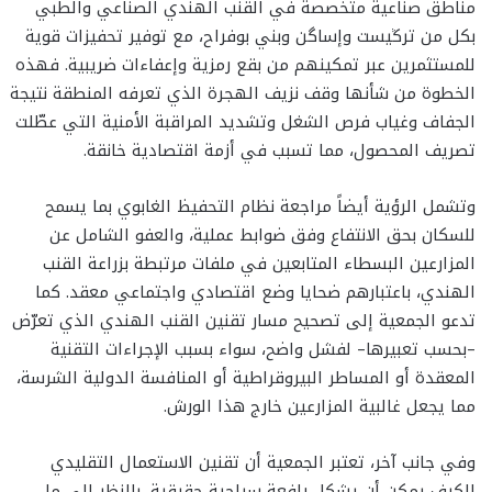
مناطق صناعية متخصصة في القنب الهندي الصناعي والطبي
بكل من ترڭيست وإساگن وبني بوفراح، مع توفير تحفيزات قوية
للمستثمرين عبر تمكينهم من بقع رمزية وإعفاءات ضريبية. فهذه
الخطوة من شأنها وقف نزيف الهجرة الذي تعرفه المنطقة نتيجة
الجفاف وغياب فرص الشغل وتشديد المراقبة الأمنية التي عطّلت
تصريف المحصول، مما تسبب في أزمة اقتصادية خانقة.
وتشمل الرؤية أيضاً مراجعة نظام التحفيظ الغابوي بما يسمح
للسكان بحق الانتفاع وفق ضوابط عملية، والعفو الشامل عن
المزارعين البسطاء المتابعين في ملفات مرتبطة بزراعة القنب
الهندي، باعتبارهم ضحايا وضع اقتصادي واجتماعي معقد. كما
تدعو الجمعية إلى تصحيح مسار تقنين القنب الهندي الذي تعرّض
–بحسب تعبيرها– لفشل واضح، سواء بسبب الإجراءات التقنية
المعقدة أو المساطر البيروقراطية أو المنافسة الدولية الشرسة،
مما يجعل غالبية المزارعين خارج هذا الورش.
وفي جانب آخر، تعتبر الجمعية أن تقنين الاستعمال التقليدي
للكيف يمكن أن يشكل رافعة سياحية حقيقية، بالنظر إلى ما