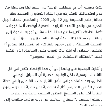
عبّرت جمعية “أمازيغ صنهاجة الريف” عن استغرابها وتذمرها من
عدم استدعائها للمشاركة في اللقاء التشاوري المنعقد بمقر
عمالة إقليم الحسيمة يوم 12 نونبر 2025، والمخصص لإعداد الجيل
الجديد من برنامج التنمية الترابية. الجمعية أوضحت أنها فوجئت،
“كما العادة”، بتغييبها عن هذا اللقاء، مقابل توجيه الدعوة إلى
جمعيات وصفتها بـ”الخاضعة لوصاية المنتخبين والمقرّبة من
السلطة المحلية”، والتي –وفق تعبيرها– لم يسبق لها تقديم أي
تشخيص ميداني أو اقتراحات تنموية تخص المناطق التي تنشط
فيها، “باستثناء الاستفادة من الدعم العمومي”.
وأشارت الجمعية في بيانها إلى أن هذا الإقصاء يتكرر في كل
اللقاءات الرسمية داخل الإقليم، معتبرة أن السياق الوطني
الحالي، بعد اعتماد مجلس الأمن للقرار 2797 القاضي بتبني خطة
الحكم الذاتي الحقيقي كآلية تفاوضية لحل قضية الصحراء، يفرض
انفتاحاً أكبر على المجتمع المدني المحلي، خاصة في ظل ما
وصفته الجمعية بـ”الانتقال المرتقب من دولة مركزية-جهوية إلى
دولة فيدرالية”.