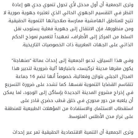
وترى الجمعية أن أول مدخل لأي تحول تنموي جدي هو إعادة
النظر في التقسيم الجهوي الحالي الذي تعتبره جهوية صورية لا
تتيح للمناطق الهامشية ممارسة صلاحياتها التنموية الحقيقية.
ومن منظورها، فإن الانتقال إلى جهوية فعلية يستوجب نقل
السلط من المركز إلى الأطراف، تمهيداً لتعميم نموذج الحكم
الذاتي على الجهات المغربية ذات الخصوصيات التاريخية.
وفي هذا السياق، تدعو الجمعية إلى إحداث عمالة “صنهاجة”
يكون مقرها مدينة ترڭيست، باعتبارها آلية ضرورية لتدبير هذا
المجال الجبلي بتوازن وفعالية، خصوصاً أنها تضم 16 جماعة
تتقاسم القضايا التنموية نفسها. كما تشدد على ضرورة التسريع
في إخراج مشروع المدينة الجديدة بإساگن إلى الوجود، لما يمكن
أن يلعبه من دور محوري في خلق قطب حضري قادر على
استقطاب الاستثمار، والاستفادة من المؤهلات الطبيعية للمنطقة
على غرار مدن الأطلس المتوسط.
وترى الجمعية أن التنمية الاقتصادية الحقيقية تمر عبر إحداث