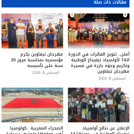
مقالات ذات صلة
أملن.. تتويج الفائزات في الدورة
مهرجان تيفاوين يكرم
الـ14 لأولمبياد تيفيناغ الوطنية
مؤسسيه بمناسبة مرور 20
وتكريم وجوه بارزة في مسيرة
سنة على تأسيسه
مهرجان تيفاوين
أغسطس 8, 2026
أغسطس 8, 2026
الإعلان عن نتائج أولمبياد
الصحراء المغربية ..كولومبيا
تيفيناغ الوطنية في دورتها 14
تُغير موقفها وتعترف بسيادة