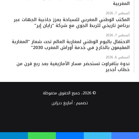
المغربية
أغسطس 7, 2026
المكتب الوطني المغربي للسياحة يعزز جاذبية الجهات عبر
برنامج تاريخي للربط الجوي مع شركة “رايان إير”
أغسطس 7, 2026
الاحتفال باليوم الوطني لمغاربة العالم تحت شعار “المغاربة
المقيمون بالخارج في خدمة أوراش المغرب 2030”
أغسطس 6, 2026
ندوة بتافراوت تستحضر مسار الأمازيغية بعد ربع قرن من
خطاب أجدير
© 2026، جميع الحقوق محفوظة
تصميم :
أمازيغ ديزاين
فيسبوك
تويتر
يوتيوب
انستقرام
TikTok
واتساب