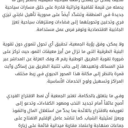
يحمله من قيمة ثقافية وتراثية قادرة على خلق مسارات سياحية
جديدة في المنطقة. وتشدّد أيضاً على محورية تأهيل غابتي تيزي
فري وتدغين وتحويلهما إلى فضاءات ومنتزهات سياحية تعزز
الجاذبية الاقتصادية وتوفر فرص عمل مستدامة.
ولا يمكن، وفق رؤية الجمعية، تحقيق أي تحول تنموي دون تقوية
البنية الطرقية التي ما تزال من أبرز معيقات النمو، حيث تركز على
ضرورة تقوية الطريق الوطنية رقم 8، وفك العزلة عن المداشر عبر
فتح المسالك وتعبيدها، إلى جانب تثنية الطريق بين إساگن وآيت
قمرة بالنظر إلى مكانة هذا المحور الحيوي في ربط مختلف
المراكز وتسهيل ولوج الخدمات الأساسية.
وفي ما يتعلق بالحكامة، تعتبر الجمعية أن نمط الاقتراع الفردي
أصبح عائقاً أمام تجديد النخب وصعود الكفاءات، وتدعو إلى
تعويضه بالاقتراع باللائحة بما يحدّ من استغلال المال والنفوذ
ويعزز تمثيلية الشباب. كما تناشد عامل الإقليم الانفتاح على
جماعات صنهاجة واعتماد مقاربة ميدانية قائمة على زيارة